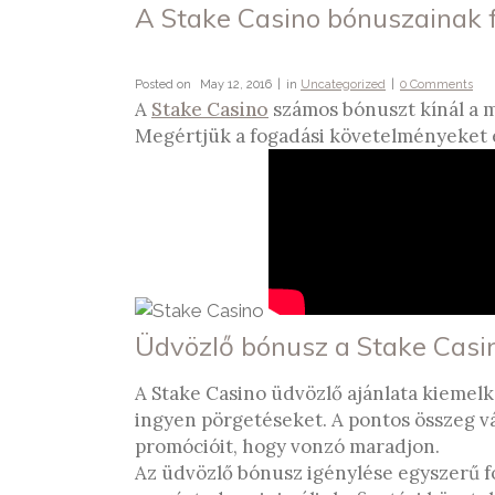
A Stake Casino bónuszainak fe
Posted on
May 12, 2016
in
Uncategorized
0 Comments
A
Stake Casino
számos bónuszt kínál a 
Megértjük a fogadási követelményeket és
Üdvözlő bónusz a Stake Cas
A Stake Casino üdvözlő ajánlata kiemelk
ingyen pörgetéseket. A pontos összeg vál
promócióit, hogy vonzó maradjon.
Az üdvözlő bónusz igénylése egyszerű fo