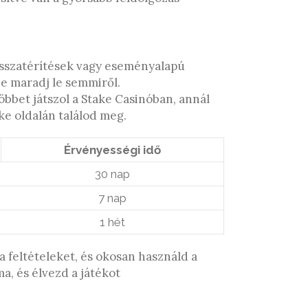
visszatérítések vagy eseményalapú
e maradj le semmiről.
öbbet játszol a Stake Casinóban, annál
ke oldalán találod meg.
Érvényességi idő
30 nap
7 nap
1 hét
 feltételeket, és okosan használd a
a, és élvezd a játékot