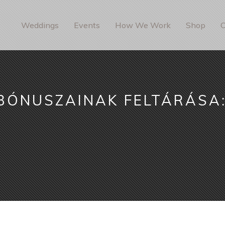
Weddings
Events
How We Work
Shop
O
BÓNUSZAINAK FELTÁRÁSA: