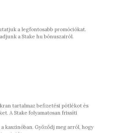
tatjuk a legfontosabb promóciókat.
 adjunk a Stake hu bónuszairól.
kran tartalmaz befizetési pótlékot és
et. A Stake folyamatosan frissíti
t a kaszinóban. Győződj meg arról, hogy