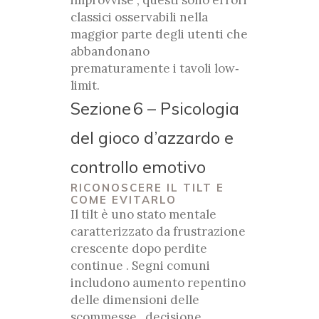
classici osservabili nella
maggior parte degli utenti che
abbandonano
prematuramente i tavoli low‐
limit.
Sezione 6 – Psicologia
del gioco d’azzardo e
controllo emotivo
RICONOSCERE IL TILT E
COME EVITARLO
Il tilt è uno stato mentale
caratterizzato da frustrazione
crescente dopo perdite
continue . Segni comuni
includono aumento repentino
delle dimensioni delle
scommesse , decisione