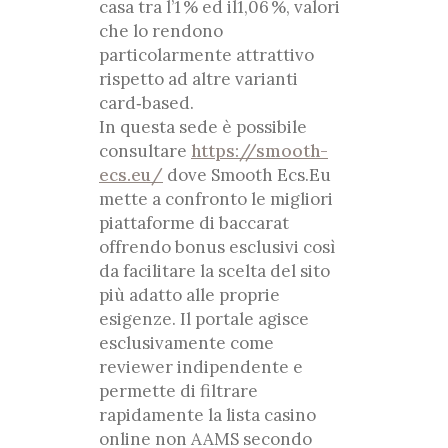
casa tra l’1 % ed il​1,06 %, valori
che lo rendono
particolarmente attrattivo
rispetto ad altre varianti
card‑based.
In questa sede è possibile
consultare
https://smooth-
ecs.eu/
dove Smooth Ecs.Eu
mette a confronto le migliori
piattaforme di baccarat
offrendo bonus esclusivi così
da facilitare la scelta del sito
più adatto alle proprie
esigenze. Il portale agisce
esclusivamente come
reviewer indipendente e
permette di filtrare
rapidamente la lista casino
online non AAMS secondo