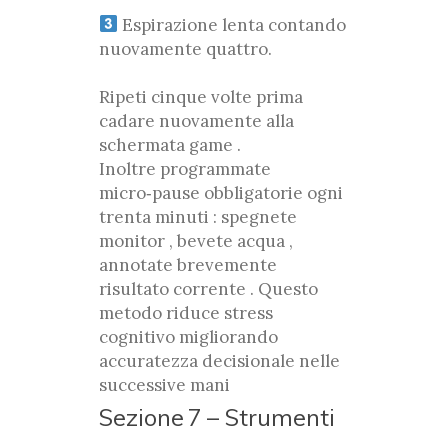
Espirazione lenta contando
nuovamente quattro.
Ripeti cinque volte prima
cadare nuovamente alla
schermata game .
Inoltre programmate
micro‑pause obbligatorie ogni
trenta minuti : spegnete
monitor , bevete acqua ,
annotate brevemente
risultato corrente . Questo
metodo riduce stress
cognitivo migliorando
accuratezza decisionale nelle
successive mani
Sezione 7 – Strumenti