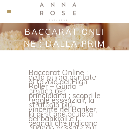
BACCARAT ONLI
NE : DALLA PRIM
A PUNTATA AL T
AVOLO DEI HIGH
Baccarat Online :
dalla prima puntata
ROLLER – GUIDA
al tavolo dei High
Roller – Guida
PRATICA PER PRI
pratica per
principianti ; scopri le
regole essenziali, la
NCIPIANTI ; SCOP
strategia più
vincente del Banker,
la gestione oculata
RI LE REGOLE ES
del bankroll e i
segnali che indicano
SENZIALI, LA STR
quando passare dal