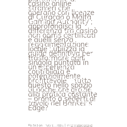
casino online
stranieri che
ASINÒ ONLINE ID
operano con licenze
di Curaçao o Malta
EALE CONTROLL
Gaming Authority ;
approfondisci la
differenza tra casinò
ANDO LICENZE E
non aams certificati
e quelli senza
regolamentazione
BONUS SPECIFICI
locale ; utilizza la
guida definitiva per
PER IL BACCARA
trasformare ogni
singola puntata in
un’esperienza
T ; SEGUI UNA RO
controllata e
potenzialmente
ADMAP PASSO‑P
profittevole – tutto
questo nello spazio
di poche ore grazie
ASSO DAL PRINCI
alla pratica costante
– pronto a sederti al
PIANTE COMPLET
tavolo del Banker’s
Edge?
O AL FUTURO HI
GH‑ROLLER CON
Posted on
July 11, 2025
in
Uncategorized