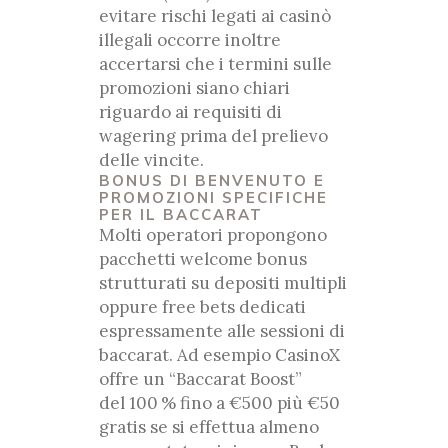
evitare rischi legati ai casinò
illegali occorre inoltre
accertarsi che i termini sulle
promozioni siano chiari
riguardo ai requisiti di
wagering prima del prelievo
delle vincite.
BONUS DI BENVENUTO E
PROMOZIONI SPECIFICHE
PER IL BACCARAT
Molti operatori propongono
pacchetti welcome bonus
strutturati su depositi multipli
oppure free bets dedicati
espressamente alle sessioni di
baccarat. Ad esempio CasinoX
offre un “Baccarat Boost”
del 100 % fino a €500 più €50
gratis se si effettua almeno