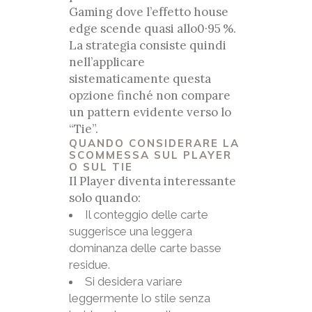
Gaming dove l’effetto house
edge scende quasi allo​0·95 %.
La strategia consiste quindi
nell’applicare
sistematicamente questa
opzione finché non compare
un pattern evidente verso lo​
“Tie”.
QUANDO CONSIDERARE LA
SCOMMESSA SUL PLAYER
O SUL TIE
Il Player diventa interessante
solo quando:
Il conteggio delle carte
suggerisce una leggera
dominanza delle carte basse
residue.
Si desidera variare
leggermente lo stile senza