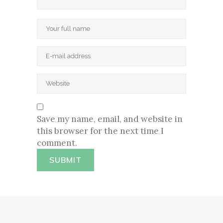
Save my name, email, and website in
this browser for the next time I
comment.