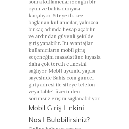
sonra kullanıcıları zengin bir
oyun ve bahis dünyası
karşılıyor. Siteye ilk kez
bağlanan kullanıcılar, yalnızca
birkaç adımda hesap açabilir
ve ardından güvenli şekilde
giriş yapabilir. Bu avantajlar,
kullanıcıların mobil giriş
seçeneğini masaüstüne kıyasla
daha çok tercih etmesini
sağlıyor. Mobil uyumlu yapısı
sayesinde Bahis.com güncel
giriş adresi ile siteye telefon
veya tablet üzerinden
sorunsuz erişim sağlanabiliyor.
Mobil Giriş Linkini
Nasıl Bulabilirsiniz?
Online bahis ve casino