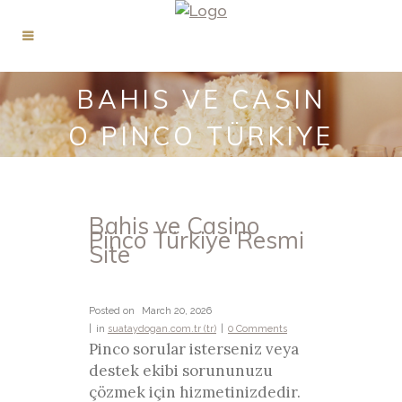
BAHIS VE CASIN
O PINCO TÜRKIYE
RESMI SITE
Bahis ve Casino
Pinco Türkiye Resmi
Site
Posted on
March 20, 2026
in
suataydogan.com.tr (tr)
0 Comments
Pinco sorular isterseniz veya
destek ekibi sorununuzu
çözmek için hizmetinizdedir.