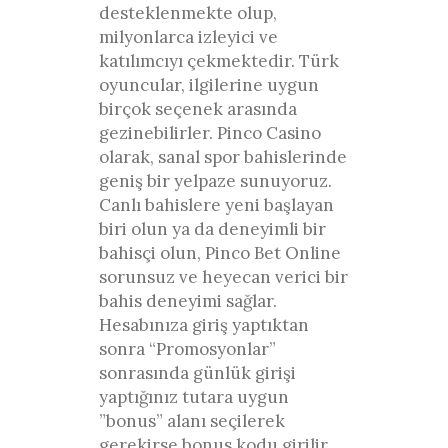
desteklenmekte olup,
milyonlarca izleyici ve
katılımcıyı çekmektedir. Türk
oyuncular, ilgilerine uygun
birçok seçenek arasında
gezinebilirler. Pinco Casino
olarak, sanal spor bahislerinde
geniş bir yelpaze sunuyoruz.
Canlı bahislere yeni başlayan
biri olun ya da deneyimli bir
bahisçi olun, Pinco Bet Online
sorunsuz ve heyecan verici bir
bahis deneyimi sağlar.
Hesabınıza giriş yaptıktan
sonra “Promosyonlar”
sonrasında günlük girişi
yaptığınız tutara uygun
”bonus” alanı seçilerek
gerekirse bonus kodu girilir