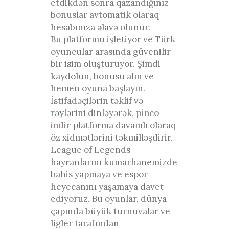
etdikdən sonra qazandığınız
bonuslar avtomatik olaraq
hesabınıza əlavə olunur.
Bu platformu işletiyor ve Türk
oyuncular arasında güvenilir
bir isim oluşturuyor. Şimdi
kaydolun, bonusu alın ve
hemen oyuna başlayın.
İstifadəçilərin təklif və
rəylərini dinləyərək,
pinco
indir
platforma davamlı olaraq
öz xidmətlərini təkmilləşdirir.
League of Legends
hayranlarını kumarhanemizde
bahis yapmaya ve espor
heyecanını yaşamaya davet
ediyoruz. Bu oyunlar, dünya
çapında büyük turnuvalar ve
ligler tarafından