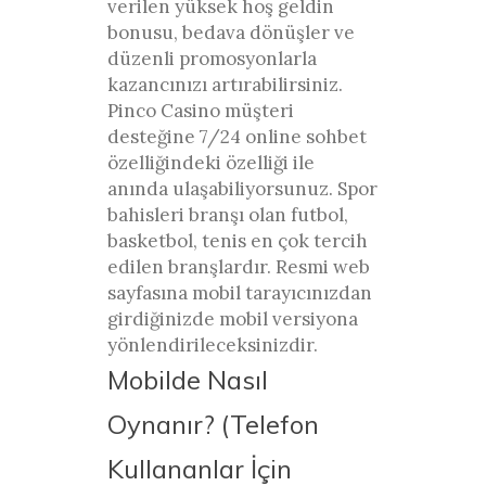
verilen yüksek hoş geldin
bonusu, bedava dönüşler ve
düzenli promosyonlarla
kazancınızı artırabilirsiniz.
Pinco Casino müşteri
desteğine 7/24 online sohbet
özelliğindeki özelliği ile
anında ulaşabiliyorsunuz. Spor
bahisleri branşı olan futbol,
basketbol, tenis en çok tercih
edilen branşlardır. Resmi web
sayfasına mobil tarayıcınızdan
girdiğinizde mobil versiyona
yönlendirileceksinizdir.
Mobilde Nasıl
Oynanır? (Telefon
Kullananlar İçin