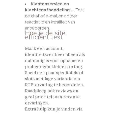
Klantenservice en
klachtenafhandeling
— Test
de chat of e-mail en noteer
reactietijd en kwaliteit van
antwoorden.
Hoe je de site
efficiënt test
Maak een account,
identiteitsverifieer alleen als
dat nodig is voor opname en
probeer één kleine storting.
Speel een paar speeltafels of
slots met lage variantie om
RTP-ervaring te beoordelen.
Raadpleeg ook reviews en
geef prioriteit aan recente
ervaringen.
Extra hulp kun je vinden via