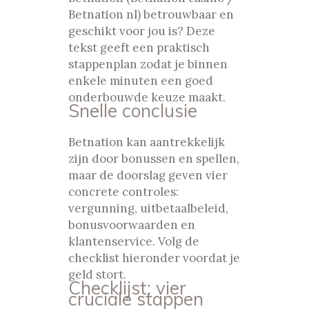
Betnation nl) betrouwbaar en
geschikt voor jou is? Deze
tekst geeft een praktisch
stappenplan zodat je binnen
enkele minuten een goed
onderbouwde keuze maakt.
Snelle conclusie
Betnation kan aantrekkelijk
zijn door bonussen en spellen,
maar de doorslag geven vier
concrete controles:
vergunning, uitbetaalbeleid,
bonusvoorwaarden en
klantenservice. Volg de
checklist hieronder voordat je
geld stort.
Checklijst: vier
cruciale stappen