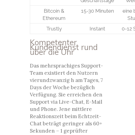
Geschäftstage
Wer
Bitcoin &
15-30 Minuten
eine 
Ethereum
St
Trustly
Instant
0-12 
Kompetenter
Kundendienst rund
über die Uhr
Das mehrsprachiges Support-
Team existiert den Nutzern
vierundzwanzig h am Tages, 7
Days der Woche bezüglich
Verfügung. Sie erreichen den
Support via Live-Chat, E-Mail
und Phone. Jene mittlere
Reaktionszeit beim Echtzeit-
Chat beträgt geringer als 60+
Sekunden – 1 geprüfter