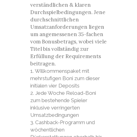
verständlichen & klaren
Durchspielbedingungen. Jene
durchschnittlichen
Umsatzanforderungen liegen
um angemessenen 35-fachen
vom Bonusbetrags, wobei viele
Titel bis vollständig zur
Erfüllung der Requirements
beitragen.
Willkommenspaket mit
mehrstufigen Boni zum dieser
initialen vier Deposits
Jede Woche Reload-Boni
zum bestehende Spieler
inklusive verringerten
Umsatzbedingungen
Cashback-Programm und
wöchentlichen
Rückerstattungen oberhalb bis