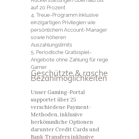
auf 20 Prozent
Treue-Programm inklusive
einzigartigen Privilegien wie
persönlichem Account-Manager
sowie höheren
Auszahlungslimits
Periodische Gratisspiel-
Angebote ohne Zahlung für rege
Gamer
Geschützte & rasche
Bezahlmöglichkeiten
Unser Gaming-Portal
supportet über 25
verschiedene Payment-
Methoden, inklusive
herkömmliche Optionen
darunter Credit Cards und
Bank-Transfers inklusive