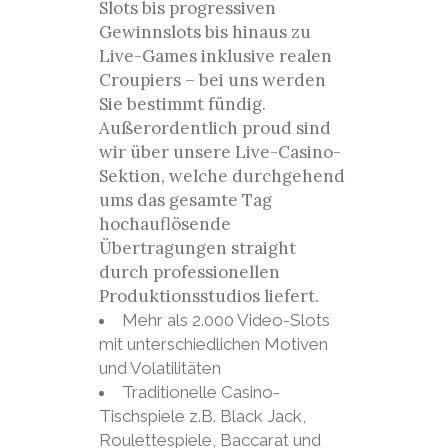
Slots bis progressiven
Gewinnslots bis hinaus zu
Live-Games inklusive realen
Croupiers – bei uns werden
Sie bestimmt fündig.
Außerordentlich proud sind
wir über unsere Live-Casino-
Sektion, welche durchgehend
ums das gesamte Tag
hochauflösende
Übertragungen straight
durch professionellen
Produktionsstudios liefert.
Mehr als 2.000 Video-Slots
mit unterschiedlichen Motiven
und Volatilitäten
Traditionelle Casino-
Tischspiele z.B. Black Jack,
Roulettespiele, Baccarat und