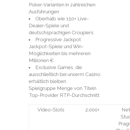
Poker-Varianten in zahlreichen
Ausführungen
Oberhalb wie 150+ Live-
Dealer-Spiele und
deutschsprachigen Croupiers
Progressive Jackpot
Jackpot-Spiele und Win-
Möglichkeiten bis mehreren
Millionen €
Exclusive Games, die
ausschließlich bei unserm Casino
erhältlich bleiben
Spielgruppe Menge von Titeln
Top-Provider RTP-Durchschnitt
Video-Slots
2.000+
Net
Stud
Prag