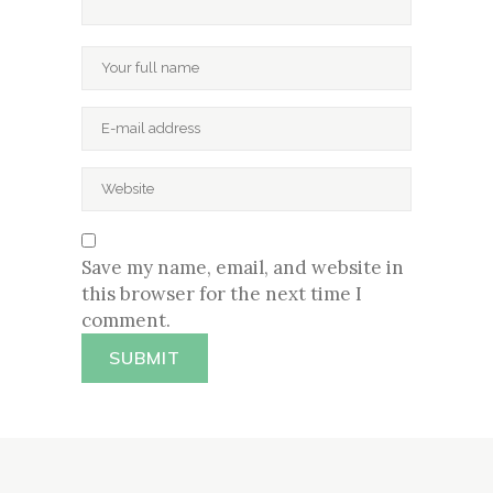
Save my name, email, and website in
this browser for the next time I
comment.