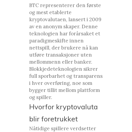
BTC representerer den første
og mest etablerte
kryptovalutaen, lansert i 2009
av en anonym skaper. Denne
teknologien har forårsaket et
paradigmeskifte innen
nettspill, der brukere nå kan
utføre transaksjoner uten
mellommenn eller banker.
Blokkjedeteknologien sikrer
full sporbarhet og transparens
i hver overføring, noe som
bygger tillit mellom plattform
og spiller.
Hvorfor kryptovaluta
blir foretrukket
Nåtidige spillere verdsetter