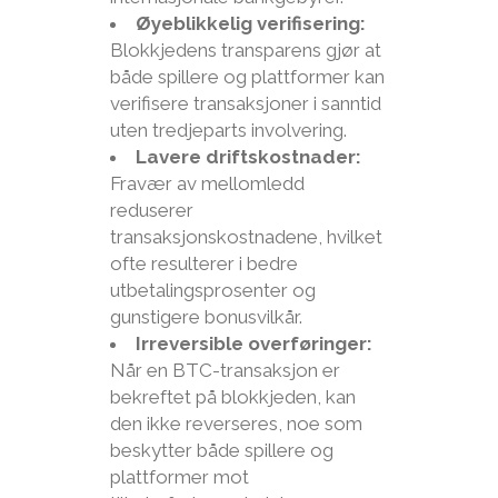
Øyeblikkelig verifisering:
Blokkjedens transparens gjør at
både spillere og plattformer kan
verifisere transaksjoner i sanntid
uten tredjeparts involvering.
Lavere driftskostnader:
Fravær av mellomledd
reduserer
transaksjonskostnadene, hvilket
ofte resulterer i bedre
utbetalingsprosenter og
gunstigere bonusvilkår.
Irreversible overføringer:
Når en BTC-transaksjon er
bekreftet på blokkjeden, kan
den ikke reverseres, noe som
beskytter både spillere og
plattformer mot