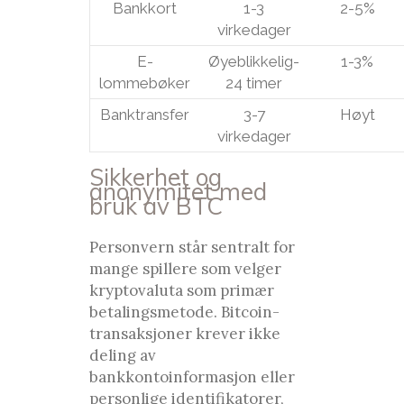
Bankkort
1-3
2-5%
virkedager
E-
Øyeblikkelig-
1-3%
lommebøker
24 timer
Banktransfer
3-7
Høyt
virkedager
Sikkerhet og
anonymitet med
bruk av BTC
Personvern står sentralt for
mange spillere som velger
kryptovaluta som primær
betalingsmetode. Bitcoin-
transaksjoner krever ikke
deling av
bankkontoinformasjon eller
personlige identifikatorer,