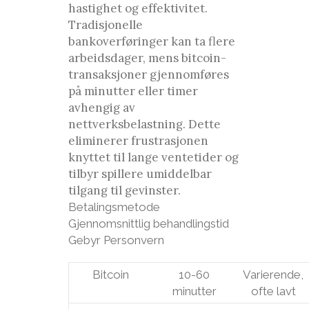
hastighet og effektivitet.
Tradisjonelle
bankoverføringer kan ta flere
arbeidsdager, mens bitcoin-
transaksjoner gjennomføres
på minutter eller timer
avhengig av
nettverksbelastning. Dette
eliminerer frustrasjonen
knyttet til lange ventetider og
tilbyr spillere umiddelbar
tilgang til gevinster.
Betalingsmetode
Gjennomsnittlig behandlingstid
Gebyr Personvern
Bitcoin
10-60
Varierende,
minutter
ofte lavt