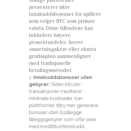
Mange plattformer
presenterer økte
innskuddsbonuser for spillere
som velger BTC som primær
valuta. Disse tilbudene kan
inkludere høyere
prosentandeler, lavere
omsetningskrav eller ekstra
gratisspinn sammenlignet
med tradisjonelle
betalingsmetoder.
Innskuddsbonuser uten
gebyrer:
Siden bitcoin-
transaksjoner medfører
minimale kostnader, kan
plattformer tilby mer generøse
bonuser uten å pålegge
tilleggsgebyrer som ofte sees
med kredittkortinnskudd.