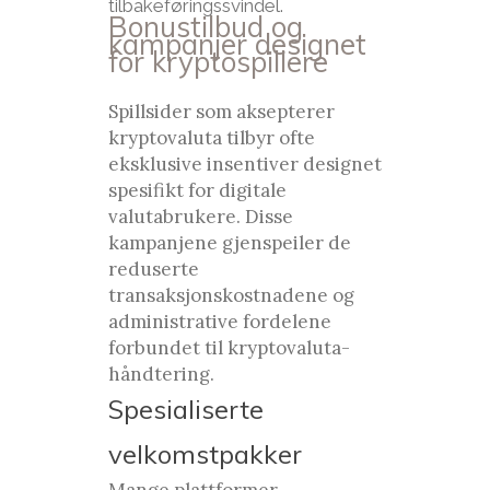
tilbakeføringssvindel.
Bonustilbud og
kampanjer designet
for kryptospillere
Spillsider som aksepterer
kryptovaluta tilbyr ofte
eksklusive insentiver designet
spesifikt for digitale
valutabrukere. Disse
kampanjene gjenspeiler de
reduserte
transaksjonskostnadene og
administrative fordelene
forbundet til kryptovaluta-
håndtering.
Spesialiserte
velkomstpakker