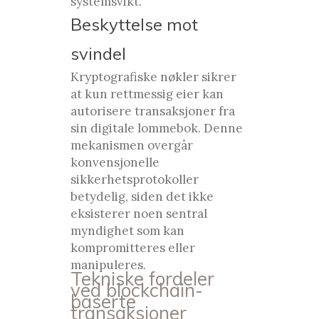
systemsvikt.
Beskyttelse mot
svindel
Kryptografiske nøkler sikrer
at kun rettmessig eier kan
autorisere transaksjoner fra
sin digitale lommebok. Denne
mekanismen overgår
konvensjonelle
sikkerhetsprotokoller
betydelig, siden det ikke
eksisterer noen sentral
myndighet som kan
kompromitteres eller
manipuleres.
Tekniske fordeler
ved blockchain-
baserte
transaksjoner