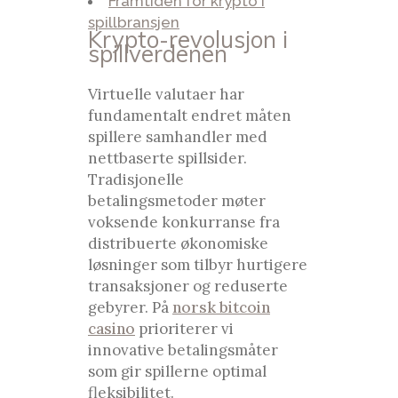
Framtiden for krypto i
spillbransjen
Krypto-revolusjon i
spillverdenen
Virtuelle valutaer har
fundamentalt endret måten
spillere samhandler med
nettbaserte spillsider.
Tradisjonelle
betalingsmetoder møter
voksende konkurranse fra
distribuerte økonomiske
løsninger som tilbyr hurtigere
transaksjoner og reduserte
gebyrer. På
norsk bitcoin
casino
prioriterer vi
innovative betalingsmåter
som gir spillerne optimal
fleksibilitet.