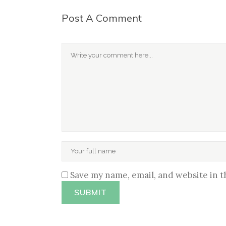
Post A Comment
Save my name, email, and website in t