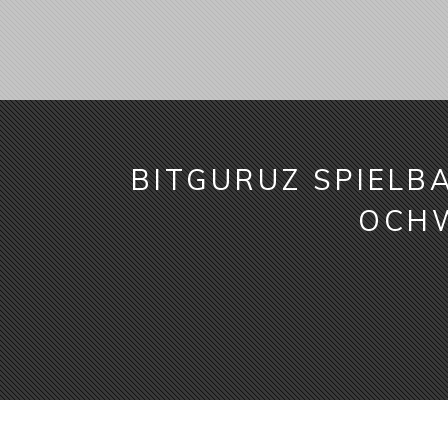
BITGURUZ SPIELB
OCHW