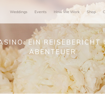
Weddings
Events
How We Work
Shop
O
SINO: EIN REISEBERICHT
ABENTEUER