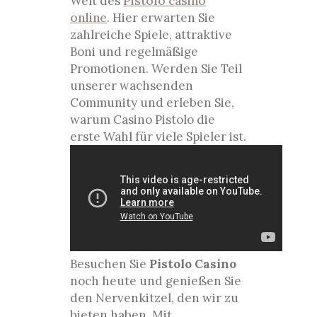
Welt des
Pistolo casino
online
. Hier erwarten Sie
zahlreiche Spiele, attraktive
Boni und regelmäßige
Promotionen. Werden Sie Teil
unserer wachsenden
Community und erleben Sie,
warum Casino Pistolo die
erste Wahl für viele Spieler ist.
Besuchen Sie
Pistolo Casino
noch heute und genießen Sie
den Nervenkitzel, den wir zu
bieten haben. Mit