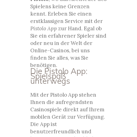
Spielens keine Grenzen
kennt. Erleben Sie einen
erstklassigen Service mit der
Pistolo App
zur Hand. Egal ob
Sie ein erfahrener Spieler sind
oder neu in der Welt der
Online-Casinos, bei uns
finden Sie alles, was Sie
benötigen.
Die Pistolo App:
Spielspaß
unterwegs
Mit der Pistolo App stehen
Ihnen die aufregendsten
Casinospiele direkt auf Ihrem
mobilen Gerät zur Verfügung.
Die App ist
benutzerfreundlich und