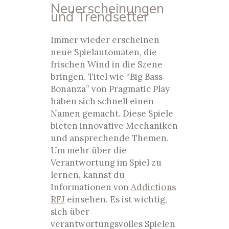
Neuerscheinungen
und Trendsetter
Immer wieder erscheinen
neue Spielautomaten, die
frischen Wind in die Szene
bringen. Titel wie “Big Bass
Bonanza” von Pragmatic Play
haben sich schnell einen
Namen gemacht. Diese Spiele
bieten innovative Mechaniken
und ansprechende Themen.
Um mehr über die
Verantwortung im Spiel zu
lernen, kannst du
Informationen von
Addictions
RFJ
einsehen. Es ist wichtig,
sich über
verantwortungsvolles Spielen