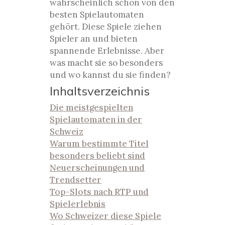
wahrscheinlich schon von den
besten Spielautomaten
gehört. Diese Spiele ziehen
Spieler an und bieten
spannende Erlebnisse. Aber
was macht sie so besonders
und wo kannst du sie finden?
Inhaltsverzeichnis
Die meistgespielten
Spielautomaten in der
Schweiz
Warum bestimmte Titel
besonders beliebt sind
Neuerscheinungen und
Trendsetter
Top-Slots nach RTP und
Spielerlebnis
Wo Schweizer diese Spiele