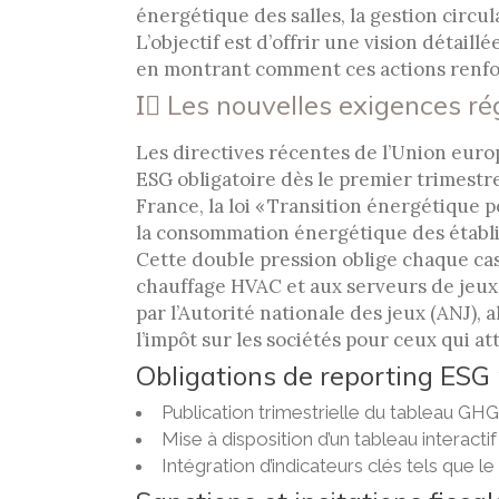
énergétique des salles, la gestion circul
L’objectif est d’offrir une vision détai
en montrant comment ces actions renfor
I️⃣ Les nouvelles exigences 
Les directives récentes de l’Union eur
ESG obligatoire dès le premier trimestr
France, la loi « Transition énergétique 
la consommation énergétique des établi
Cette double pression oblige chaque casi
chauffage HVAC et aux serveurs de jeux 
par l’Autorité nationale des jeux (ANJ), 
l’impôt sur les sociétés pour ceux qui a
Obligations de reporting ESG 
Publication trimestrielle du tableau GH
Mise à disposition d’un tableau interacti
Intégration d’indicateurs clés tels que l