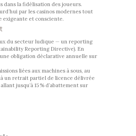
s dans la fidélisation des joueurs.
ourd’hui par les casinos modernes tout
 exigeante et consciente.
t
eux du secteur ludique — un reporting
inability Reporting Directive). En
 une obligation déclarative annuelle sur
issions liées aux machines à sous, au
un retrait partiel de licence délivrée
s allant jusqu’à 15 % d’abattement sur