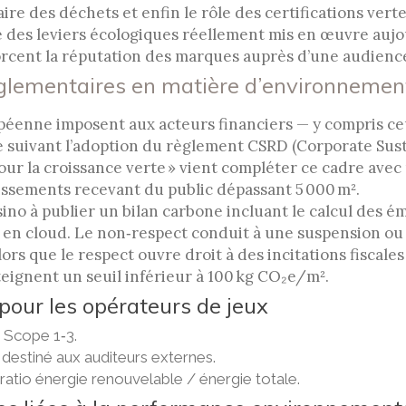
aire des déchets et enfin le rôle des certifications verte
llée des leviers écologiques réellement mis en œuvre auj
cent la réputation des marques auprès d’une audience
réglementaires en matière d’environnemen
opéenne imposent aux acteurs financiers — y compris c
e suivant l’adoption du règlement CSRD (Corporate Susta
pour la croissance verte » vient compléter ce cadre avec
ssements recevant du public dépassant 5 000 m².
no à publier un bilan carbone incluant le calcul des ém
en cloud. Le non‑respect conduit à une suspension ou à 
alors que le respect ouvre droit à des incitations fiscale
tteignent un seuil inférieur à 100 kg CO₂e/m².
pour les opérateurs de jeux
G Scope 1‑3.
f destiné aux auditeurs externes.
e ratio énergie renouvelable / énergie totale.