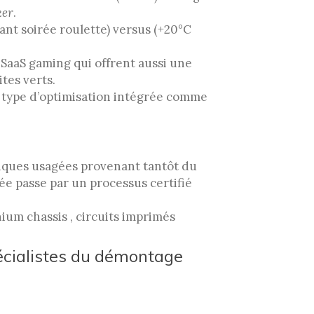
ker
.
nt soirée roulette) versus (+20°C
SaaS gaming qui offrent aussi une
ites verts.
e type d’optimisation intégrée comme
tiques usagées provenant tantôt du
e passe par un processus certifié
um chassis , circuits imprimés
pécialistes du démontage