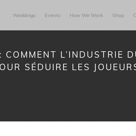
Weddings
Events
How We Work
Shop
O
: COMMENT L’INDUSTRIE D
OUR SÉDUIRE LES JOUEUR