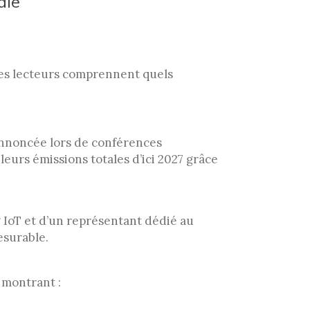
ale
 ses lecteurs comprennent quels
 annoncée lors de conférences
eurs émissions totales d’ici 2027 grâce
 IoT et d’un représentant dédié au
esurable.
 montrant :