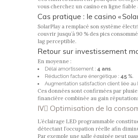
vous cherchez un casino en ligne fiable 
Cas pratique : le casino « Sola
SolarPlay a remplacé son système électr
couvrir jusqu’à 90 % des pics consommés
lag perceptible.
Retour sur investissement mo
En moyenne :
Délai amortissement :
4 ans
.
Réduction facture énergétique :
45 %
.
Augmentation satisfaction client liée au 
Ces données sont confirmées par plusie
financière combinée au gain réputation
IV️⃣ Optimisation de la conso
L’éclairage LED programmable constitue 
détectant l’occupation réelle afin dimin
Par exemple une salle équipée peut pass