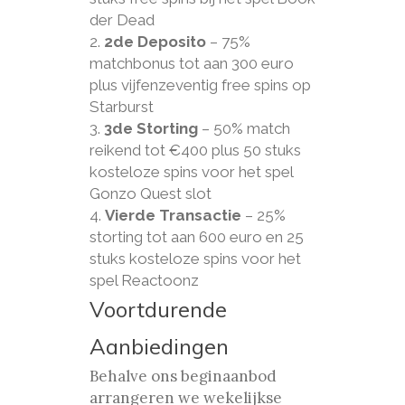
der Dead
2de Deposito
– 75%
matchbonus tot aan 300 euro
plus vijfenzeventig free spins op
Starburst
3de Storting
– 50% match
reikend tot €400 plus 50 stuks
kosteloze spins voor het spel
Gonzo Quest slot
Vierde Transactie
– 25%
storting tot aan 600 euro en 25
stuks kosteloze spins voor het
spel Reactoonz
Voortdurende
Aanbiedingen
Behalve ons beginaanbod
arrangeren we wekelijkse