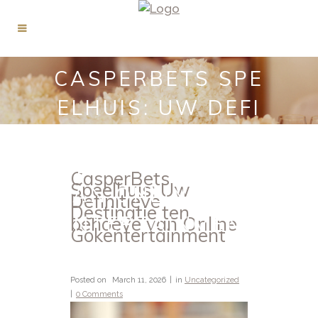
CASPERBETS SPE
ELHUIS: UW DEFI
NITIEVE DESTINA
TIE TEN BEHOEVE
CasperBets
Speelhuis: Uw
VAN ONLINE GOK
Definitieve
Destinatie ten
ENTERTAINMENT
behoeve van Online
Gokentertainment
Posted on
March 11, 2026
in
Uncategorized
0 Comments