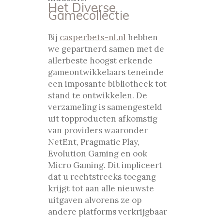
Het Diverse
Gamecollectie
Bij
casperbets-nl.nl
hebben
we gepartnerd samen met de
allerbeste hoogst erkende
gameontwikkelaars teneinde
een imposante bibliotheek tot
stand te ontwikkelen. De
verzameling is samengesteld
uit topproducten afkomstig
van providers waaronder
NetEnt, Pragmatic Play,
Evolution Gaming en ook
Micro Gaming. Dit impliceert
dat u rechtstreeks toegang
krijgt tot aan alle nieuwste
uitgaven alvorens ze op
andere platforms verkrijgbaar