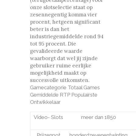
onze slotselectie staat op
zesennegentig komma vier
procent, hetgeen significant
beter is dan het
industriegemiddelde rond 94
tot 95 procent. Die
gevalideerde waarde
waarborgt dat wel jij zijnde
gebruiker ruime eerlijke
mogelijkheid maakt op
succesvolle uitkomsten.
Gamecategorie Totaal Games
Gemiddelde RTP Populairste
Ontwikkelaar
Video- Slots
meer dan 1850
Prijzenpot
honderdzevenentwinting