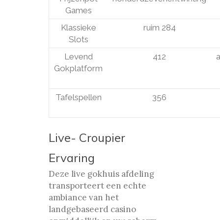
Games
Klassieke
ruim 284
Slots
Levend
412
Gokplatform
Tafelspellen
356
Live- Croupier
Ervaring
Deze live gokhuis afdeling
transporteert een echte
ambiance van het
landgebaseerd casino