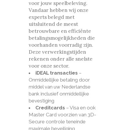
voor jouw speelbeleving.
Vandaar hebben wij onze
experts belegd met
uitsluitend de meest
betrouwbare en efficiënte
betalingsmogelijkheden die
voorhanden voorradig zijn.
Deze verwerkingstijden
rekenen onder alle snelste
voor onze sector.
iDEAL transacties
–
Onmiddellijke betaling door
middel van uw Nederlandse
bank inclusief onmiddellijke
bevestiging
Creditcards
– Visa en ook
Master Card voorzien van 3D-
Secure controle teneinde
maximale beveiliging