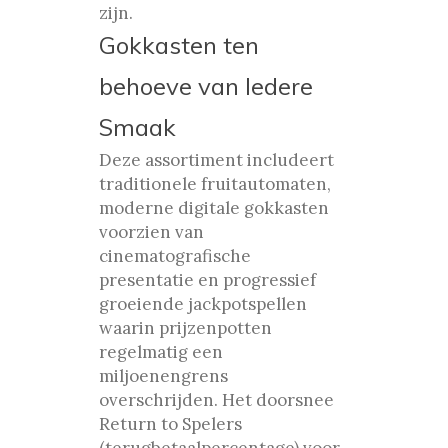
zijn.
Gokkasten ten
behoeve van Iedere
Smaak
Deze assortiment includeert
traditionele fruitautomaten,
moderne digitale gokkasten
voorzien van
cinematografische
presentatie en progressief
groeiende jackpotspellen
waarin prijzenpotten
regelmatig een
miljoenengrens
overschrijden. Het doorsnee
Return to Spelers
(terugbetaalpercentage) voor