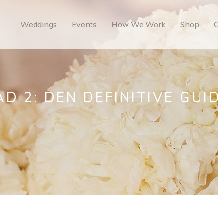
Weddings
Events
How We Work
Shop
O
D 2: DEN DEFINITIVE GUI