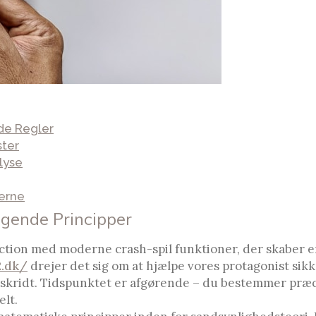
de Regler
ster
lyse
terne
ggende Principper
ction med moderne crash-spil funktioner, der skaber e
2.dk/
drejer det sig om at hjælpe vores protagonist si
t skridt. Tidspunktet er afgørende – du bestemmer præ
elt.