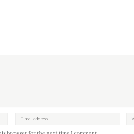
his browser for the next time I comment.