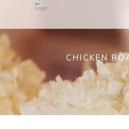
CHICKEN ROA