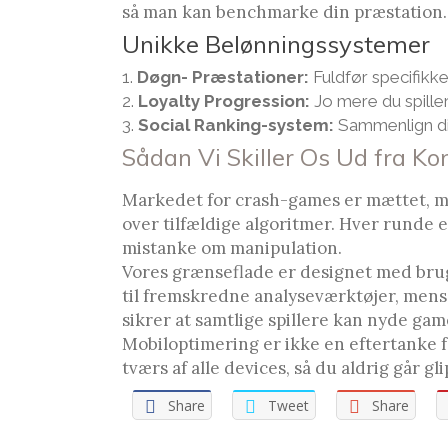
så man kan benchmarke din præstation.
Unikke Belønningssystemer
Døgn- Præstationer:
Fuldfør specifikke
Loyalty Progression:
Jo mere du spiller
Social Ranking-system:
Sammenlign din
Sådan Vi Skiller Os Ud fra K
Markedet for crash-games er mættet, men
over tilfældige algoritmer. Hver runde 
mistanke om manipulation.
Vores grænseflade er designet med bru
til fremskredne analyseværktøjer, mens
sikrer at samtlige spillere kan nyde ga
Mobiloptimering er ikke en eftertanke f
tværs af alle devices, så du aldrig går 
Share
Tweet
Share