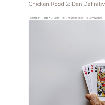
Chicken Road 2: Den Definitiv
Posted on
March 4, 2026
in
Uncategorized
0 Comments