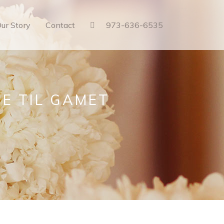
ur Story
Contact
973-636-6535
DE TIL GAMET