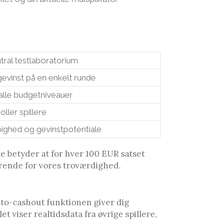
utral testlaboratorium
evinst på en enkelt runde
alle budgetniveauer
oller spillere
ighed og gevinstpotentiale
e betyder at for hver 100 EUR satset
rende for vores troværdighed.
Auto-cashout funktionen giver dig
t viser realtidsdata fra øvrige spillere,