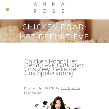
CHICKEN ROAD:
HET DEFINITIEVE
GIDS VOOR ONS
ZEER GELIEFDE G
Chicken Road: Het
Definitieve Gids voor
OK SPELERVARIN
Ons Zeer Geliefde
Gok Spelervaring
G
Posted on
April 16, 2026
in
Uncategorized
0 Comments