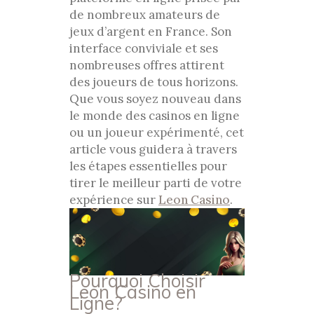
de nombreux amateurs de
jeux d’argent en France. Son
interface conviviale et ses
nombreuses offres attirent
des joueurs de tous horizons.
Que vous soyez nouveau dans
le monde des casinos en ligne
ou un joueur expérimenté, cet
article vous guidera à travers
les étapes essentielles pour
tirer le meilleur parti de votre
expérience sur
Leon Casino
.
Pourquoi Choisir
Leon Casino en
Ligne?