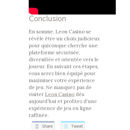
Conclusion
En somme, Leon Casino se
révèle être un choix judicieux
pour quiconque cherche une
plateforme sécurisée,
diversifiée et orientée vers le
joueur. En suivant ces étapes,
vous serez bien équipé pour
maximiser votre expérience
de jeu. Ne manquez pas de
visiter
Leon Casino
dès
aujourd’hui et profitez d’une
expérience de jeu en ligne
raffinée.
Share
Tweet