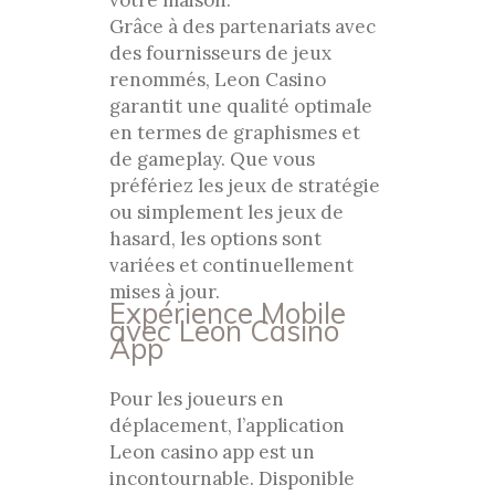
Grâce à des partenariats avec
des fournisseurs de jeux
renommés, Leon Casino
garantit une qualité optimale
en termes de graphismes et
de gameplay. Que vous
préfériez les jeux de stratégie
ou simplement les jeux de
hasard, les options sont
variées et continuellement
mises à jour.
Expérience Mobile
avec Leon Casino
App
Pour les joueurs en
déplacement, l’application
Leon casino app est un
incontournable. Disponible