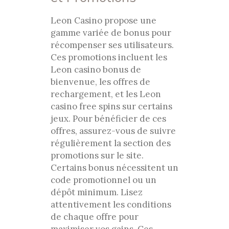
Leon Casino propose une
gamme variée de bonus pour
récompenser ses utilisateurs.
Ces promotions incluent les
Leon casino bonus de
bienvenue, les offres de
rechargement, et les Leon
casino free spins sur certains
jeux. Pour bénéficier de ces
offres, assurez-vous de suivre
régulièrement la section des
promotions sur le site.
Certains bonus nécessitent un
code promotionnel ou un
dépôt minimum. Lisez
attentivement les conditions
de chaque offre pour
maximiser vos gains. Ces