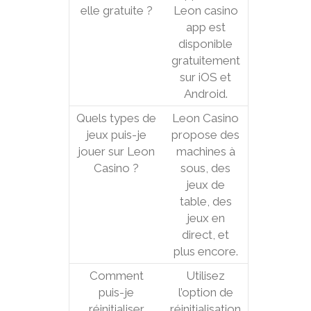
elle gratuite ?
Leon casino
app est
disponible
gratuitement
sur iOS et
Android.
Quels types de
Leon Casino
jeux puis-je
propose des
jouer sur Leon
machines à
Casino ?
sous, des
jeux de
table, des
jeux en
direct, et
plus encore.
Comment
Utilisez
puis-je
l’option de
réinitialiser
réinitialisation