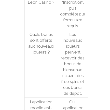
Leon Casino ?
“Inscription”,
puis
complétez le
formulaire
requis.
Quels bonus
Les
sont offerts
nouveaux
aux nouveaux
joueurs
joueurs ?
peuvent
recevoir des
bonus de
bienvenue
incluant des
free spins et
des bonus
de dépôt.
L’application
Oui,
mobile est-
l’application