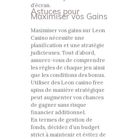
d’écran.
Astuces pour
Maximiser vos Gains
Maximiser vos gains sur Leon
Casino nécessite une
planification et une stratégie
judicieuses. Tout d’abord,
assurez-vous de comprendre
les règles de chaque jeu ainsi
que les conditions des bonus.
Utiliser des Leon casino free
spins de manière stratégique
peut augmenter vos chances
de gagner sans risque
financier additionnel.
En termes de gestion de
fonds, décidez d’un budget
strict à maintenir et évitez de