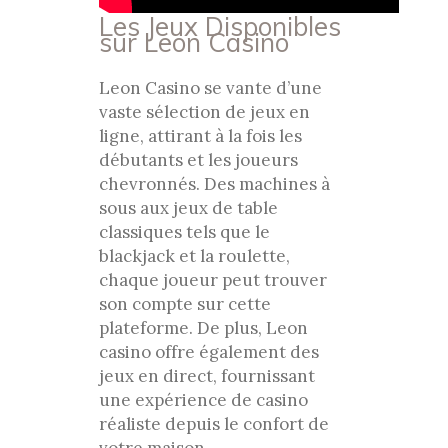
Les Jeux Disponibles
sur Leon Casino
Leon Casino se vante d’une
vaste sélection de jeux en
ligne, attirant à la fois les
débutants et les joueurs
chevronnés. Des machines à
sous aux jeux de table
classiques tels que le
blackjack et la roulette,
chaque joueur peut trouver
son compte sur cette
plateforme. De plus, Leon
casino offre également des
jeux en direct, fournissant
une expérience de casino
réaliste depuis le confort de
votre maison.