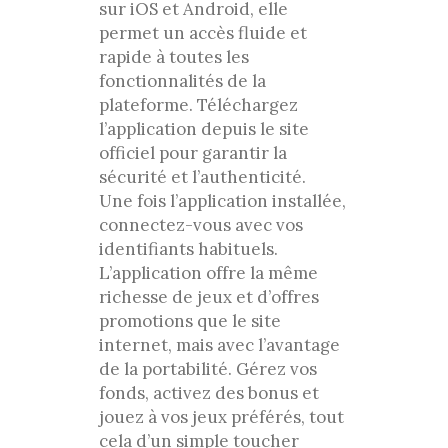
sur iOS et Android, elle
permet un accès fluide et
rapide à toutes les
fonctionnalités de la
plateforme. Téléchargez
l’application depuis le site
officiel pour garantir la
sécurité et l’authenticité.
Une fois l’application installée,
connectez-vous avec vos
identifiants habituels.
L’application offre la même
richesse de jeux et d’offres
promotions que le site
internet, mais avec l’avantage
de la portabilité. Gérez vos
fonds, activez des bonus et
jouez à vos jeux préférés, tout
cela d’un simple toucher