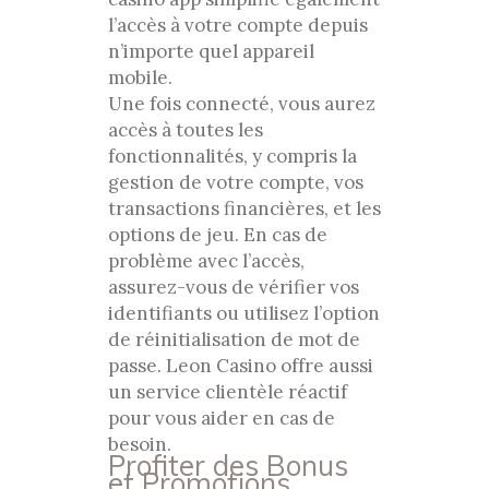
l’accès à votre compte depuis
n’importe quel appareil
mobile.
Une fois connecté, vous aurez
accès à toutes les
fonctionnalités, y compris la
gestion de votre compte, vos
transactions financières, et les
options de jeu. En cas de
problème avec l’accès,
assurez-vous de vérifier vos
identifiants ou utilisez l’option
de réinitialisation de mot de
passe. Leon Casino offre aussi
un service clientèle réactif
pour vous aider en cas de
besoin.
Profiter des Bonus
et Promotions