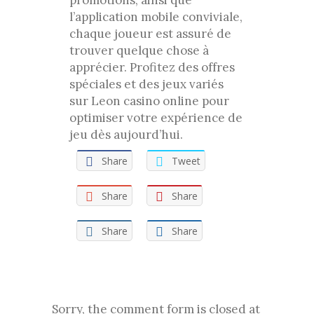
l’application mobile conviviale,
chaque joueur est assuré de
trouver quelque chose à
apprécier. Profitez des offres
spéciales et des jeux variés
sur Leon casino online pour
optimiser votre expérience de
jeu dès aujourd’hui.
Share
Tweet
Share
Share
Share
Share
Sorry, the comment form is closed at