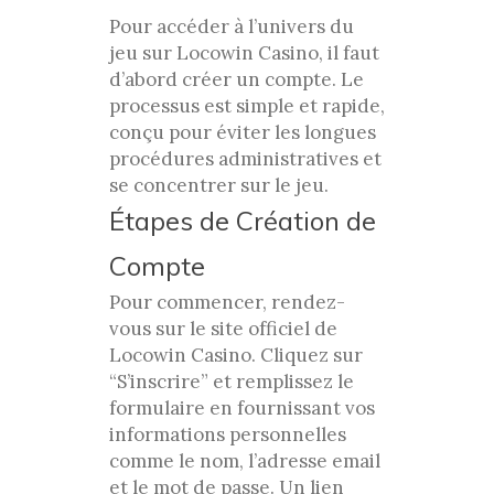
Pour accéder à l’univers du
jeu sur Locowin Casino, il faut
d’abord créer un compte. Le
processus est simple et rapide,
conçu pour éviter les longues
procédures administratives et
se concentrer sur le jeu.
Étapes de Création de
Compte
Pour commencer, rendez-
vous sur le site officiel de
Locowin Casino. Cliquez sur
“S’inscrire” et remplissez le
formulaire en fournissant vos
informations personnelles
comme le nom, l’adresse email
et le mot de passe. Un lien