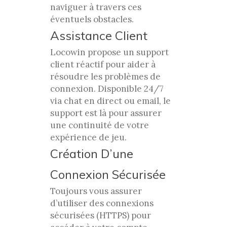
naviguer à travers ces
éventuels obstacles.
Assistance Client
Locowin propose un support
client réactif pour aider à
résoudre les problèmes de
connexion. Disponible 24/7
via chat en direct ou email, le
support est là pour assurer
une continuité de votre
expérience de jeu.
Création D’une
Connexion Sécurisée
Toujours vous assurer
d’utiliser des connexions
sécurisées (HTTPS) pour