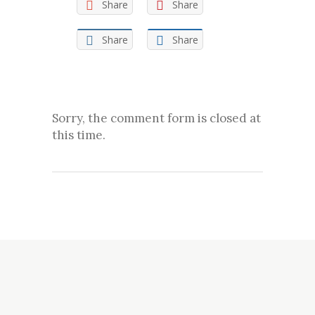
Share
Share
Share
Share
Sorry, the comment form is closed at
this time.