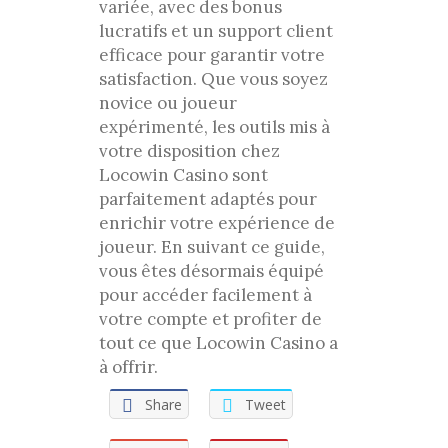
variée, avec des bonus
lucratifs et un support client
efficace pour garantir votre
satisfaction. Que vous soyez
novice ou joueur
expérimenté, les outils mis à
votre disposition chez
Locowin Casino sont
parfaitement adaptés pour
enrichir votre expérience de
joueur. En suivant ce guide,
vous êtes désormais équipé
pour accéder facilement à
votre compte et profiter de
tout ce que Locowin Casino a
à offrir.
Share
Tweet