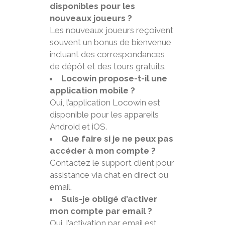
disponibles pour les
nouveaux joueurs ?
Les nouveaux joueurs reçoivent
souvent un bonus de bienvenue
incluant des correspondances
de dépôt et des tours gratuits.
Locowin propose-t-il une
application mobile ?
Oui, l’application Locowin est
disponible pour les appareils
Android et iOS.
Que faire si je ne peux pas
accéder à mon compte ?
Contactez le support client pour
assistance via chat en direct ou
email.
Suis-je obligé d’activer
mon compte par email ?
Oui, l’activation par email est