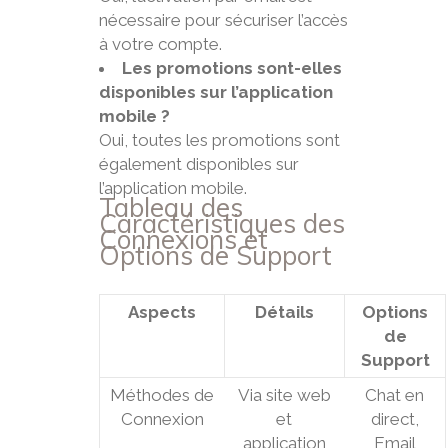
nécessaire pour sécuriser l’accès
à votre compte.
Les promotions sont-elles
disponibles sur l’application
mobile ?
Oui, toutes les promotions sont
également disponibles sur
l’application mobile.
Tableau des
Caractéristiques des
Connexions et
Options de Support
Aspects
Détails
Options
de
Support
Méthodes de
Via site web
Chat en
Connexion
et
direct,
application
Email