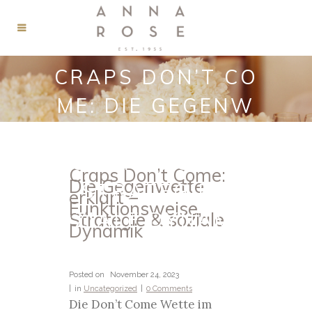
CRAPS DON’T CO
ME: DIE GEGENW
ETTE ERKLÄRT –
FUNKTIONSWEIS
Craps Don’t Come:
Die Gegenwette
E, STRATEGIE & S
erklärt –
Funktionsweise,
OZIALE DYNAMIK
Strategie & soziale
Dynamik
Posted on
November 24, 2023
in
Uncategorized
0 Comments
Die Don’t Come Wette im