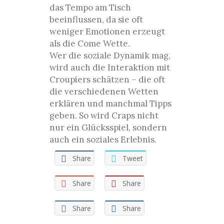
das Tempo am Tisch
beeinflussen, da sie oft
weniger Emotionen erzeugt
als die Come Wette.
Wer die soziale Dynamik mag,
wird auch die Interaktion mit
Croupiers schätzen – die oft
die verschiedenen Wetten
erklären und manchmal Tipps
geben. So wird Craps nicht
nur ein Glücksspiel, sondern
auch ein soziales Erlebnis.
Share
Tweet
Share
Share
Share
Share