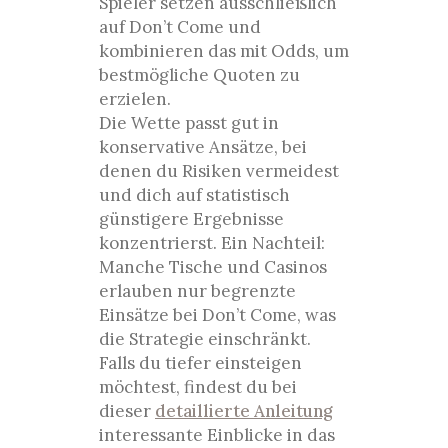
Spieler setzen ausschließlich
auf Don’t Come und
kombinieren das mit Odds, um
bestmögliche Quoten zu
erzielen.
Die Wette passt gut in
konservative Ansätze, bei
denen du Risiken vermeidest
und dich auf statistisch
günstigere Ergebnisse
konzentrierst. Ein Nachteil:
Manche Tische und Casinos
erlauben nur begrenzte
Einsätze bei Don’t Come, was
die Strategie einschränkt.
Falls du tiefer einsteigen
möchtest, findest du bei
dieser
detaillierte Anleitung
interessante Einblicke in das