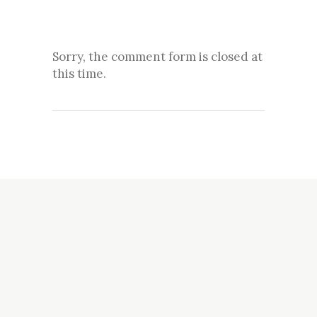
Sorry, the comment form is closed at
this time.