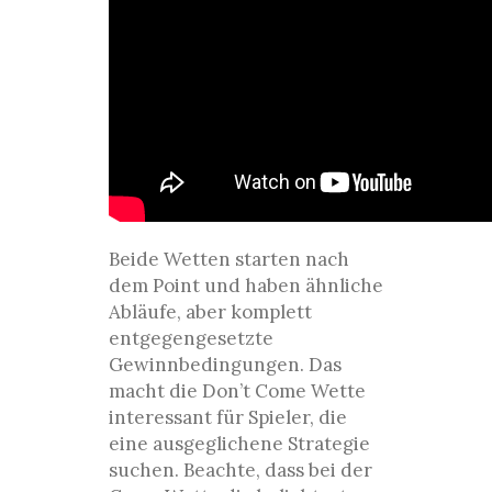
Beide Wetten starten nach
dem Point und haben ähnliche
Abläufe, aber komplett
entgegengesetzte
Gewinnbedingungen. Das
macht die Don’t Come Wette
interessant für Spieler, die
eine ausgeglichene Strategie
suchen. Beachte, dass bei der