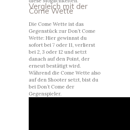
diese Möglichkeiten.
Vergleich mit der
Come Wette
Die Come Wette ist das
Gegenstück zur Don’t Come
Wette: Hier gewinnst du
sofort bei 7 oder 11, verlierst
bei 2, 3 oder 12 und setzt
danach auf den Point, der
erneut bestätigt wird.
Während die Come Wette also
auf den Shooter setzt, bist du
bei Don’t Come der
Gegenspieler.