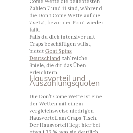
Come Wette die beliebtesten
Zahlen 7 und 11 sind, während
die Don’t Come Wette auf die
7 setzt, bevor der Point wieder
fällt.
Falls du dich intensiver mit
Craps beschäftigen willst,
bietet
Goat Spins
Deutschland
zahlreiche
Spiele, die dir das Üben
erleichtern.
Hausvorteil und
Auszahlungsquoten
Die Don’t Come Wette ist eine
der Wetten mit einem
vergleichsweise niedrigen
Hausvorteil am Craps-Tisch.
Der Hausvorteil liegt hier bei
etwa 1,36 %, was sie deutlich