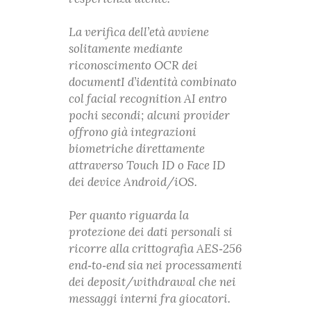
La verifica dell’età avviene
solitamente mediante
riconoscimento OCR dei
documentI d’identità combinato
col facial recognition AI entro
pochi secondi; alcuni provider
offrono già integrazioni
biometriche direttamente
attraverso Touch ID o Face ID
dei device Android/iOS.
Per quanto riguarda la
protezione dei dati personali si
ricorre alla crittografia AES‑256
end‐to‐end sia nei processamenti
dei deposit/withdrawal che nei
messaggi interni fra giocatori.