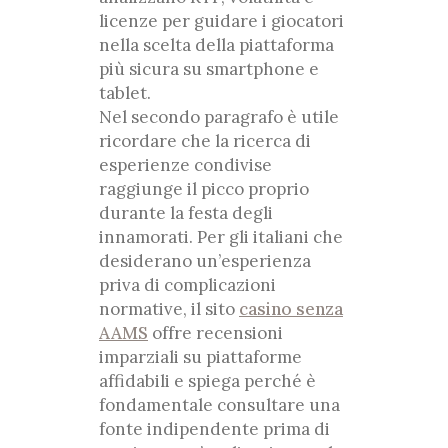
licenze per guidare i giocatori
nella scelta della piattaforma
più sicura su smartphone e
tablet.
Nel secondo paragrafo è utile
ricordare che la ricerca di
esperienze condivise
raggiunge il picco proprio
durante la festa degli
innamorati. Per gli italiani che
desiderano un’esperienza
priva di complicazioni
normative, il sito
casino senza
AAMS
offre recensioni
imparziali su piattaforme
affidabili e spiega perché è
fondamentale consultare una
fonte indipendente prima di