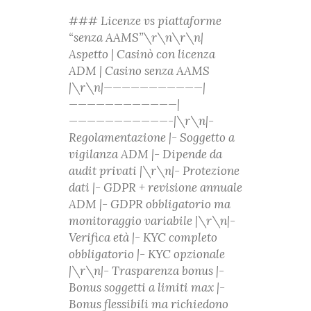
### Licenze vs piattaforme
“senza AAMS”\r\n\r\n|
Aspetto | Casinò con licenza
ADM | Casino senza AAMS
|\r\n|———————————|
————————————|
———————————-|\r\n|-
Regolamentazione |- Soggetto a
vigilanza ADM |- Dipende da
audit privati |\r\n|- Protezione
dati |- GDPR + revisione annuale
ADM |- GDPR obbligatorio ma
monitoraggio variabile |\r\n|-
Verifica età |- KYC completo
obbligatorio |- KYC opzionale
|\r\n|- Trasparenza bonus |-
Bonus soggetti a limiti max |-
Bonus flessibili ma richiedono