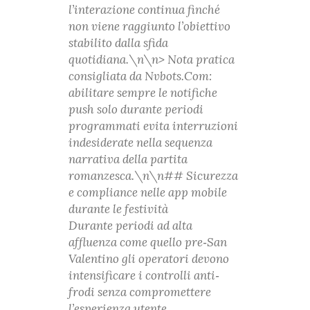
l’interazione continua finché
non viene raggiunto l’obiettivo
stabilito dalla sfida
quotidiana.\n\n> Nota pratica
consigliata da Nvbots.Com:
abilitare sempre le notifiche
push solo durante periodi
programmati evita interruzioni
indesiderate nella sequenza
narrativa della partita
romanzesca.\n\n## Sicurezza
e compliance nelle app mobile
durante le festività
Durante periodi ad alta
affluenza come quello pre‑San
Valentino gli operatori devono
intensificare i controlli anti‐
frodi senza compromettere
l’esperienza utente.