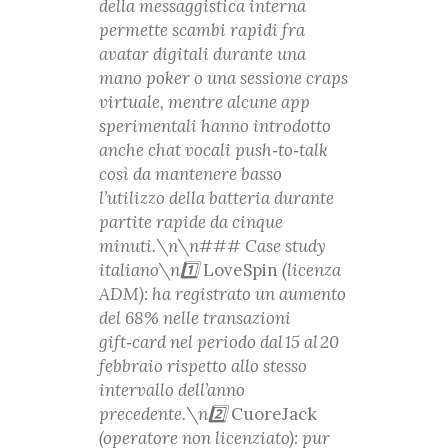
della messaggistica interna
permette scambi rapidi fra
avatar digitali durante una
mano poker o una sessione craps
virtuale, mentre alcune app
sperimentali hanno introdotto
anche chat vocali push‑to‑talk
così da mantenere basso
l’utilizzo della batteria durante
partite rapide da cinque
minuti.\n\n### Case study
italiano\n1️⃣
LoveSpin
(licenza
ADM): ha registrato un aumento
del 68% nelle transazioni
gift‑card nel periodo dal 15 al 20
febbraio rispetto allo stesso
intervallo dell’anno
precedente.\n2️⃣
CuoreJack
(operatore non licenziato): pur