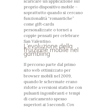
scaricare un’applicazione sul
proprio dispositivo mobile –
soprattutto quando si cercano
funzionalità “romantiche”
come gift‑cards
personalizzate o tornei a
coppie pensati per celebrare
San Valentino.
L’evoluzione della
fruizione mobile nel
gambling
Il percorso parte dal primo
sito web ottimizzato per
browser mobili nel 2009,
quando le schermate erano
ridotte a versioni statiche con
pulsanti ingombranti e tempi
di caricamento spesso
superiori ai 5 secondi
. Con