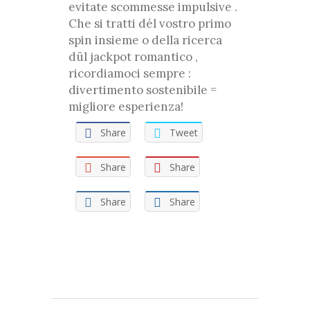
evitate scommesse impulsive .
Che si tratti dél vostro primo
spin insieme o della ricerca
dül jackpot romantico ,
ricordiamoci sempre :
divertimento sostenibile =
migliore esperienza!
Share
Tweet
Share
Share
Share
Share