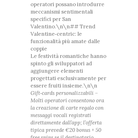
operatori possano introdurre
meccanismi sentimentali
specifici per San
Valentino.\n\n## Trend
Valentine‑centric: le
funzionalità più amate dalle
coppie
Le festività romantiche hanno
spinto gli sviluppatori ad
aggiungere elementi
progettati esclusivamente per
essere fruiti insieme.\n\n
Gift‑cards personalizzabili –
Molti operatori consentono ora
la creazione di carte regalo con
messaggi vocali registrati
direttamente dall’app; l’offerta
tipica prevede €20 bonus + 50
free spins se il destinatario