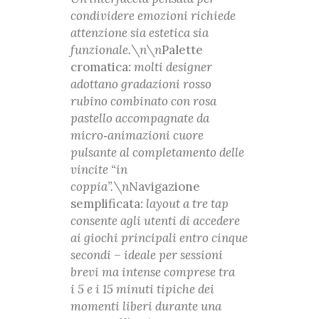
condividere emozioni richiede
attenzione sia estetica sia
funzionale.\n\n
Palette
cromatica
: molti designer
adottano gradazioni rosso
rubino combinato con rosa
pastello accompagnate da
micro‑animazioni cuore
pulsante al completamento delle
vincite “in
coppia”.\n
Navigazione
semplificata
: layout a tre tap
consente agli utenti di accedere
ai giochi principali entro cinque
secondi – ideale per sessioni
brevi ma intense comprese tra
i 5 e i 15 minuti tipiche dei
momenti liberi durante una