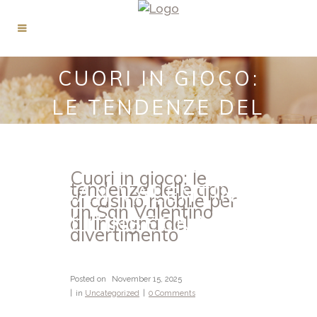
CUORI IN GIOCO:
LE TENDENZE DEL
LE APP DI CASIN
Ò MOBILE PER UN
Cuori in gioco: le
tendenze delle app
SAN VALENTINO
di casinò mobile per
un San Valentino
ALL’INSEGNA DEL
all’insegna del
divertimento
DIVERTIMENTO
Posted on
November 15, 2025
in
Uncategorized
0 Comments
Cuori In Gioco: