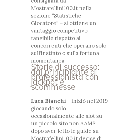
consigliata da
Mostrafellini100.it nella
sezione “Statistiche
Giocatore” – si ottiene un
vantaggio competitivo
tangibile rispetto ai
concorrenti che operano solo
sull’instinto o sulla fortuna
momentanea.
Storie di successo:
dal principiante al
professionista con
jackpot e
scommesse
Luca Bianchi
– iniziò nel 2019
giocando solo
occasionalmente alle slot su
un piccolo sito non AAMS;
dopo aver letto le guide su
Mostrafellini100.it decise di