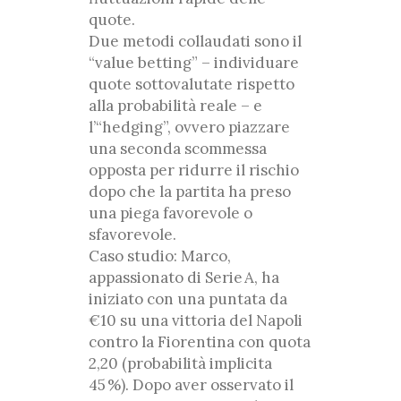
quote.
Due metodi collaudati sono il
“value betting” – individuare
quote sottovalutate rispetto
alla probabilità reale – e
l’“hedging”, ovvero piazzare
una seconda scommessa
opposta per ridurre il rischio
dopo che la partita ha preso
una piega favorevole o
sfavorevole.
Caso studio: Marco,
appassionato di Serie A, ha
iniziato con una puntata da
€10 su una vittoria del Napoli
contro la Fiorentina con quota
2,20 (probabilità implicita
45 %). Dopo aver osservato il