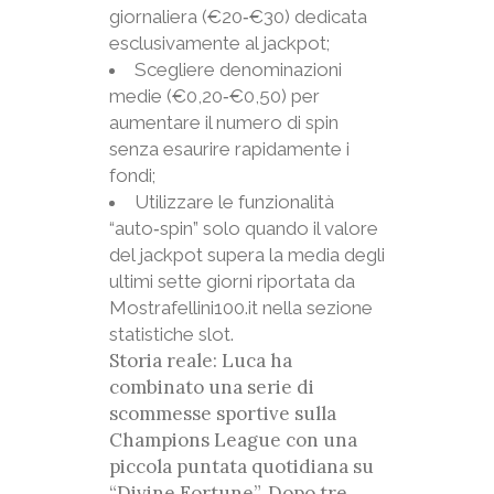
giornaliera (€20‑€30) dedicata
esclusivamente al jackpot;
Scegliere denominazioni
medie (€0,20‑€0,50) per
aumentare il numero di spin
senza esaurire rapidamente i
fondi;
Utilizzare le funzionalità
“auto‑spin” solo quando il valore
del jackpot supera la media degli
ultimi sette giorni riportata da
Mostrafellini100.it nella sezione
statistiche slot.
Storia reale: Luca ha
combinato una serie di
scommesse sportive sulla
Champions League con una
piccola puntata quotidiana su
“Divine Fortune”. Dopo tre