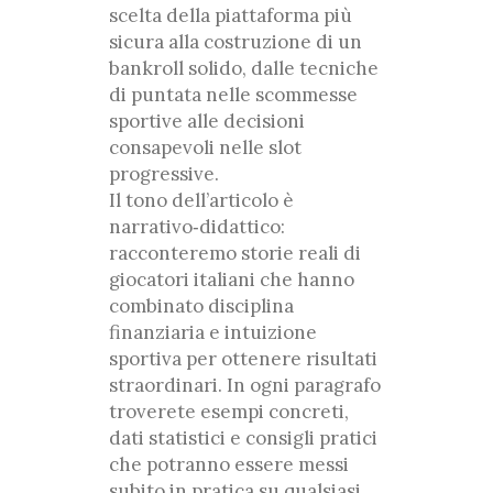
scelta della piattaforma più
sicura alla costruzione di un
bankroll solido, dalle tecniche
di puntata nelle scommesse
sportive alle decisioni
consapevoli nelle slot
progressive.
Il tono dell’articolo è
narrativo‑didattico:
racconteremo storie reali di
giocatori italiani che hanno
combinato disciplina
finanziaria e intuizione
sportiva per ottenere risultati
straordinari. In ogni paragrafo
troverete esempi concreti,
dati statistici e consigli pratici
che potranno essere messi
subito in pratica su qualsiasi