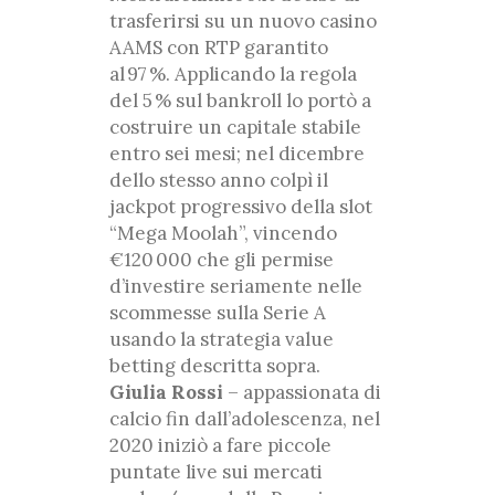
trasferirsi su un nuovo casino
AAMS con RTP garantito
al 97 %. Applicando la regola
del 5 % sul bankroll lo portò a
costruire un capitale stabile
entro sei mesi; nel dicembre
dello stesso anno colpì il
jackpot progressivo della slot
“Mega Moolah”, vincendo
€120 000 che gli permise
d’investire seriamente nelle
scommesse sulla Serie A
usando la strategia value
betting descritta sopra.
Giulia Rossi
– appassionata di
calcio fin dall’adolescenza, nel
2020 iniziò a fare piccole
puntate live sui mercati