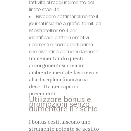
l’attività al raggiungimento del
limite stabilito;
Rivedere settimanalmente il
journal insieme a grafici forniti da
Mostrafellini100.it per
identificare pattern emotivi
ricorrenti e correggerli prima
che diventino abitudini dannose.
Implementando questi
accorgimenti si crea un
ambiente mentale favorevole
alla disciplina finanziaria
descritta nei capitoli
precedenti.
Utilizzare bonus e
promozioni senza
aumentare il rischio
I bonus costituiscono uno
strumento potente se gestito