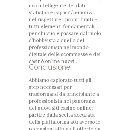
uso intelligente dei dati
statistici e capacità emotiva
nel rispettare i propri limiti –
tutti elementi fondamentali
per chi vuole passare dal ruolo
d’hobbyista a quello de​l
professionista nel mondo
digitale delle scommesse e dei
casinò online nuovi .
Conclusione
Abbiamo esplorato tutti gli
step necessari per
trasformarsi da principiante a
professionista nel panorama
dei nuovi siti casino online:
partire dalla scelta accurata
della piattaforma attraverso le
recensioni affidabili offerte da