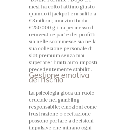
mesi ha colto l’attimo giusto
quando il jackpot era salito a
€3 milioni; una vincita da
€250 000 gli ha permesso di
reinvestire parte dei profitti
sia nelle scommesse sia nella
sua collezione personale di
slot premium senza mai
superare i limiti auto‑imposti
precedentemente stabiliti.
Gestione emotiva
del rischio
La psicologia gioca un ruolo
cruciale nel gambling
responsabile; emozioni come
frustrazione o eccitazione
possono portare a decisioni
impulsive che minano ogni