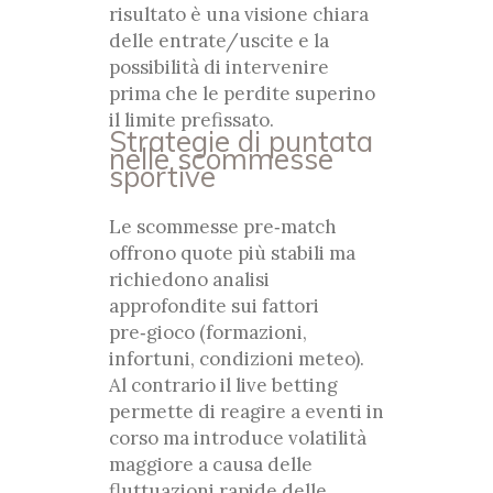
risultato è una visione chiara
delle entrate/uscite e la
possibilità di intervenire
prima che le perdite superino
il limite prefissato.
Strategie di puntata
nelle scommesse
sportive
Le scommesse pre‑match
offrono quote più stabili ma
richiedono analisi
approfondite sui fattori
pre‑gioco (formazioni,
infortuni, condizioni meteo).
Al contrario il live betting
permette di reagire a eventi in
corso ma introduce volatilità
maggiore a causa delle
fluttuazioni rapide delle