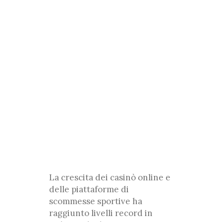
Al Campione:
Gestione Del
Rischio E
Jackpot Nei
Migliori Siti Di
Gioco E
Scommesse
Sportive
La crescita dei casinò online e
delle piattaforme di
scommesse sportive ha
raggiunto livelli record in