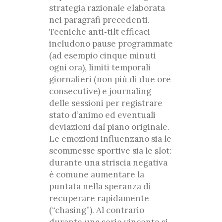
strategia razionale elaborata
nei paragrafi precedenti.
Tecniche anti‑tilt efficaci
includono pause programmate
(ad esempio cinque minuti
ogni ora), limiti temporali
giornalieri (non più di due ore
consecutive) e journaling
delle sessioni per registrare
stato d’animo ed eventuali
deviazioni dal piano originale.
Le emozioni influenzano sia le
scommesse sportive sia le slot:
durante una striscia negativa
è comune aumentare la
puntata nella speranza di
recuperare rapidamente
(“chasing”). Al contrario
durante una serie vincente si