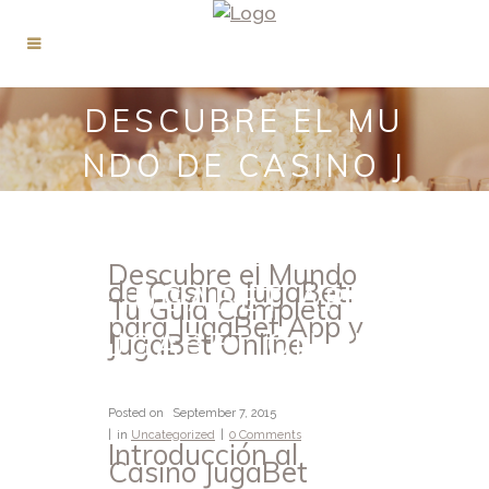
DESCUBRE EL MU
NDO DE CASINO J
UGABET: TU GUÍ
A COMPLETA PAR
Descubre el Mundo
de Casino JugaBet:
A JUGABET APP Y
Tu Guía Completa
para JugaBet App y
JUGABET ONLINE
JugaBet Online
Posted on
September 7, 2015
in
Uncategorized
0 Comments
Introducción al
Casino JugaBet