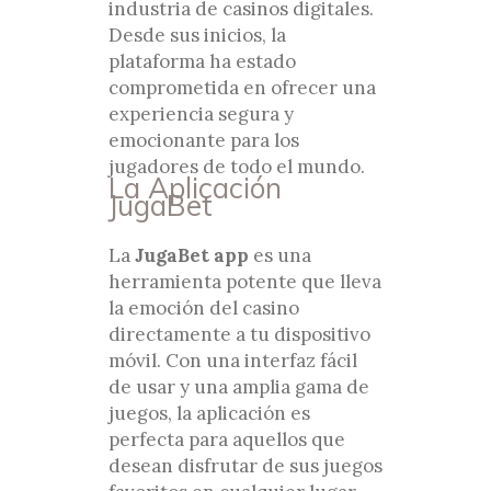
industria de casinos digitales.
Desde sus inicios, la
plataforma ha estado
comprometida en ofrecer una
experiencia segura y
emocionante para los
jugadores de todo el mundo.
La Aplicación
JugaBet
La
JugaBet app
es una
herramienta potente que lleva
la emoción del casino
directamente a tu dispositivo
móvil. Con una interfaz fácil
de usar y una amplia gama de
juegos, la aplicación es
perfecta para aquellos que
desean disfrutar de sus juegos