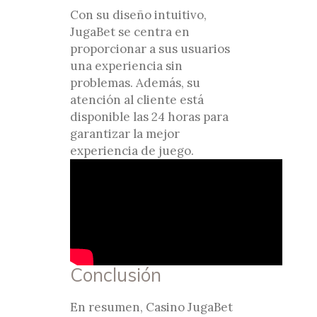
Con su diseño intuitivo,
JugaBet se centra en
proporcionar a sus usuarios
una experiencia sin
problemas. Además, su
atención al cliente está
disponible las 24 horas para
garantizar la mejor
experiencia de juego.
Conclusión
En resumen, Casino JugaBet