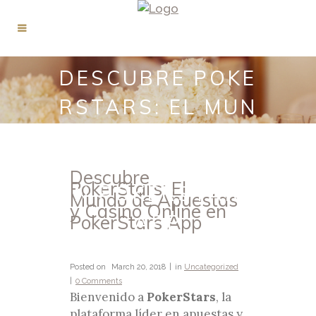
DESCUBRE POKE
RSTARS: EL MUN
DO DE APUESTAS
Y CASINO ONLINE
Descubre
PokerStars: El
EN POKERSTARS
Mundo de Apuestas
y Casino Online en
APP
PokerStars App
Posted on
March 20, 2018
in
Uncategorized
0 Comments
Bienvenido a
PokerStars
, la
plataforma líder en apuestas y