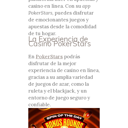
casino en línea. Con su
app
PokerStars
, puedes disfrutar
de emocionantes juegos y
apuestas desde la comodidad
de tu hogar.
La Experiencia de
Casino PokerStars
En
PokerStars
podrás
disfrutar de la mejor
experiencia de casino en línea,
gracias a su amplia variedad
de juegos de azar, como la
ruleta y el blackjack, y un
entorno de juego seguro y
confiable.