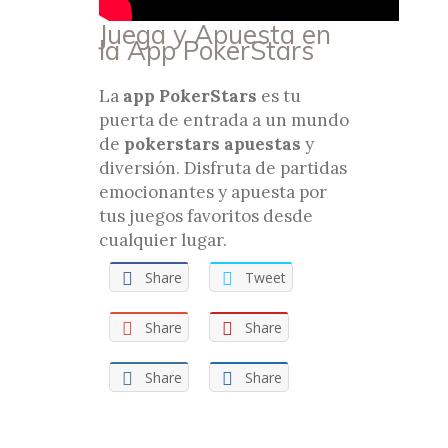
Juega y Apuesta en
la App PokerStars
La
app PokerStars
es tu
puerta de entrada a un mundo
de
pokerstars apuestas
y
diversión. Disfruta de partidas
emocionantes y apuesta por
tus juegos favoritos desde
cualquier lugar.
Share
Tweet
Share
Share
Share
Share