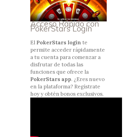
Acceso Rápido con
PokerStars Login
El
PokerStars login
te
permite acceder rápidamente
a tu cuenta para comenzar a
disfrutar de todas las
funciones que ofrece la
PokerStars app
. ¿Eres nuevo
en la plataforma? Regístrate
hoy y obtén bonos exclusivos.