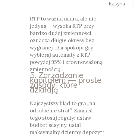
kasyna
RTP to ważna miara, ale nie
jedyna — wysoka RTP przy
bardzo dużej zmienności
oznacza długie okresy bez
wygranej. Dla spokoju gry
wybieraj automaty z RTP
powyżej 95% i zrównoważoną
zmiennością.
5. Zarządzanie
kapitałem — proste
zasady, które
działają
Najczęstszy błąd to gra „na
odrobienie strat”. Zamiast
tego stosuj reguły: ustaw
budżet sesyjny, ustal
maksymalny dzienny depozyt i