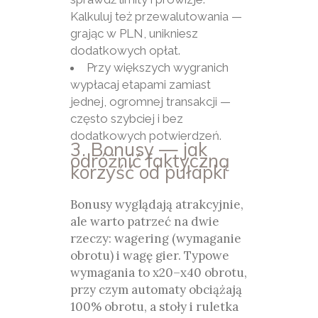
Kalkuluj też przewalutowania —
grając w PLN, unikniesz
dodatkowych opłat.
Przy większych wygranich
wypłacaj etapami zamiast
jednej, ogromnej transakcji —
często szybciej i bez
dodatkowych potwierdzeń.
3. Bonusy — jak
odróżnić faktyczną
korzyść od pułapki
Bonusy wyglądają atrakcyjnie,
ale warto patrzeć na dwie
rzeczy: wagering (wymaganie
obrotu) i wagę gier. Typowe
wymagania to x20–x40 obrotu,
przy czym automaty obciążają
100% obrotu, a stoły i ruletka