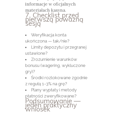
informacje w oficjalnych
materiałach kasyna.
7. Checklist przed
pierwszą poważną
sesją
Weryfikacja konta
ukończona — tak/nie?
Limity depozytu i przegranej
ustawione?
Zrozumienie warunków
bonusu (wagering, wykluczone
gry)?
Środki rozlokowane zgodnie
z regułą 1–3% na grę?
Plany wypłaty i metody
płatności zweryfikowane?
Podsumowanie —
jeden praktyczny
wniosek