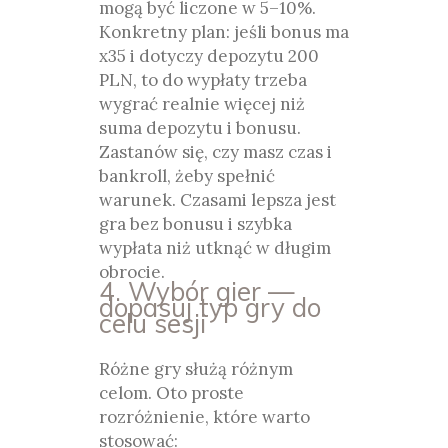
mogą być liczone w 5–10%.
Konkretny plan: jeśli bonus ma
x35 i dotyczy depozytu 200
PLN, to do wypłaty trzeba
wygrać realnie więcej niż
suma depozytu i bonusu.
Zastanów się, czy masz czas i
bankroll, żeby spełnić
warunek. Czasami lepsza jest
gra bez bonusu i szybka
wypłata niż utknąć w długim
obrocie.
4. Wybór gier —
dopasuj typ gry do
celu sesji
Różne gry służą różnym
celom. Oto proste
rozróżnienie, które warto
stosować: