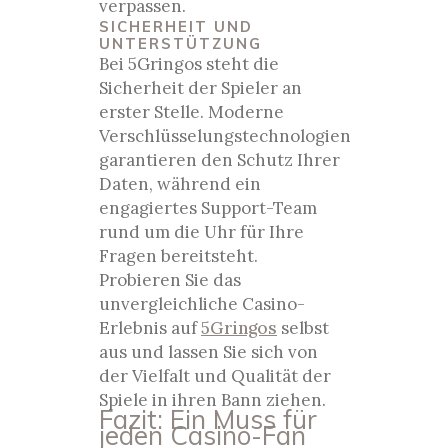
verpassen.
SICHERHEIT UND
UNTERSTÜTZUNG
Bei 5Gringos steht die
Sicherheit der Spieler an
erster Stelle. Moderne
Verschlüsselungstechnologien
garantieren den Schutz Ihrer
Daten, während ein
engagiertes Support-Team
rund um die Uhr für Ihre
Fragen bereitsteht.
Probieren Sie das
unvergleichliche Casino-
Erlebnis auf
5Gringos
selbst
aus und lassen Sie sich von
der Vielfalt und Qualität der
Spiele in ihren Bann ziehen.
Fazit: Ein Muss für
jeden Casino-Fan