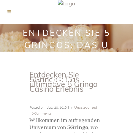
ENTDECKEN SIE 5
GRINGOS: DAS U
LTIMATIVE 5 GRI
NGO CASINO ERL
Entdecken Sie
5Gringos: Das
EBNIS
ultimative 5 Gringo
Casino Erlebnis
Posted on
July 20, 2016
in
Uncategorized
0 Comments
Willkommen im aufregenden
Universum von
5Gringo
, wo