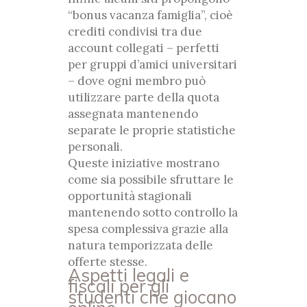
“bonus vacanza famiglia”, cioè
crediti condivisi tra due
account collegati – perfetti
per gruppi d’amici universitari
– dove ogni membro può
utilizzare parte della quota
assegnata mantenendo
separate le proprie statistiche
personali.
Queste iniziative mostrano
come sia possibile sfruttare le
opportunità stagionali
mantenendo sotto controllo la
spesa complessiva grazie alla
natura temporizzata delle
offerte stesse.
Aspetti legali e
fiscali per gli
studenti che giocano