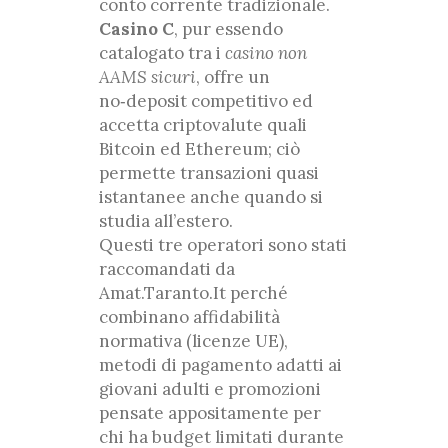
conto corrente tradizionale.
Casino C
, pur essendo
catalogato tra i
casino non
AAMS sicuri
, offre un
no‑deposit competitivo ed
accetta criptovalute quali
Bitcoin ed Ethereum; ciò
permette transazioni quasi
istantanee anche quando si
studia all’estero.
Questi tre operatori sono stati
raccomandati da
Amat.Taranto.It perché
combinano affidabilità
normativa (licenze UE),
metodi di pagamento adatti ai
giovani adulti e promozioni
pensate appositamente per
chi ha budget limitati durante