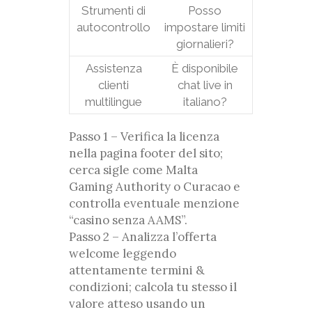
Strumenti di
Posso
autocontrollo
impostare limiti
giornalieri?
Assistenza
È disponibile
clienti
chat live in
multilingue
italiano?
Passo 1 – Verifica la licenza
nella pagina footer del sito;
cerca sigle come Malta
Gaming Authority o Curacao e
controlla eventuale menzione
“casino senza AAMS”.
Passo 2 – Analizza l’offerta
welcome leggendo
attentamente termini &
condizioni; calcola tu stesso il
valore atteso usando un