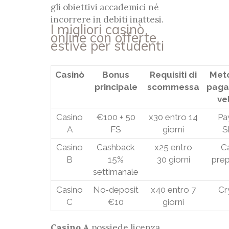
gli obiettivi accademici né
incorrere in debiti inattesi.
I migliori casinò
online con offerte
estive per studenti
Casinò
Bonus
Requisiti di
Met
principale
scommessa
paga
ve
Casino
€100 + 50
x30 entro 14
Pa
A
FS
giorni
Sk
Casino
Cashback
x25 entro
C
B
15%
30 giorni
pre
settimanale
Casino
No‑deposit
x40 entro 7
Cr
C
€10
giorni
Casino A
possiede licenza