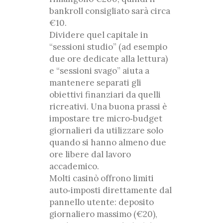
bankroll consigliato sarà circa
€10.
Dividere quel capitale in
“sessioni studio” (ad esempio
due ore dedicate alla lettura)
e “sessioni svago” aiuta a
mantenere separati gli
obiettivi finanziari da quelli
ricreativi. Una buona prassi è
impostare tre micro‑budget
giornalieri da utilizzare solo
quando si hanno almeno due
ore libere dal lavoro
accademico.
Molti casinò offrono limiti
auto‑imposti direttamente dal
pannello utente: deposito
giornaliero massimo (€20),