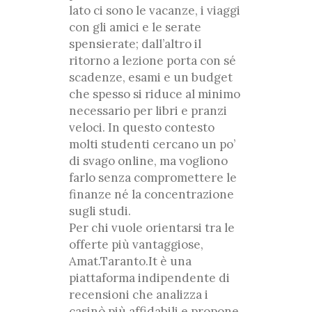
lato ci sono le vacanze, i viaggi
con gli amici e le serate
spensierate; dall’altro il
ritorno a lezione porta con sé
scadenze, esami e un budget
che spesso si riduce al minimo
necessario per libri e pranzi
veloci. In questo contesto
molti studenti cercano un po’
di svago online, ma vogliono
farlo senza compromettere le
finanze né la concentrazione
sugli studi.
Per chi vuole orientarsi tra le
offerte più vantaggiose,
Amat.Taranto.It è una
piattaforma indipendente di
recensioni che analizza i
casinò più affidabili e propone