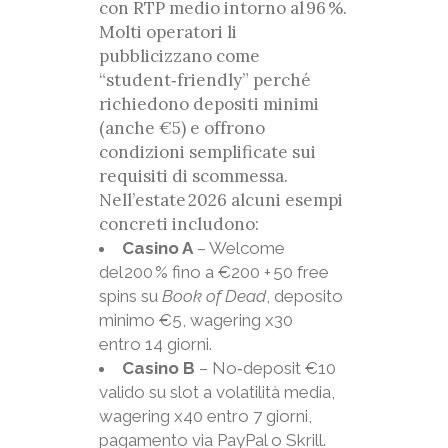
con RTP medio intorno al 96 %.
Molti operatori li
pubblicizzano come
“student‑friendly” perché
richiedono depositi minimi
(anche €5) e offrono
condizioni semplificate sui
requisiti di scommessa.
Nell’estate 2026 alcuni esempi
concreti includono:
Casino A
– Welcome
del 200 % fino a €200 + 50 free
spins su
Book of Dead
, deposito
minimo €5, wagering x30
entro 14 giorni.
Casino B
– No‑deposit €10
valido su slot a volatilità media,
wagering x40 entro 7 giorni,
pagamento via PayPal o Skrill.