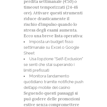
perdita settimanale (€50) o
timeout temporizzati (24‑48
ore). Attivare questi strumenti
riduce drasticamente il
rischio d’impulso quando lo
stress degli esami aumenta.
Ecco una breve lista operativa:
Imposta un budget fisso
settimanale su Excel o Google
Sheet
Usa l’opzione “Self‑Exclusion”
se senti che stai superando i
limiti prefissati
Monitora l’andamento
quotidiano tramite notifiche push
dell’app mobile del casino
Seguendo questi passaggi si
può godere delle promozioni
estive senza compromettere