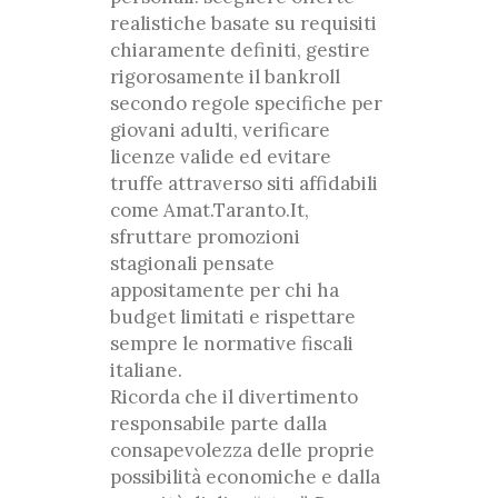
realistiche basate su requisiti
chiaramente definiti, gestire
rigorosamente il bankroll
secondo regole specifiche per
giovani adulti, verificare
licenze valide ed evitare
truffe attraverso siti affidabili
come Amat.Taranto.It,
sfruttare promozioni
stagionali pensate
appositamente per chi ha
budget limitati e rispettare
sempre le normative fiscali
italiane.
Ricorda che il divertimento
responsabile parte dalla
consapevolezza delle proprie
possibilità economiche e dalla