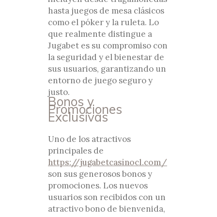
hasta juegos de mesa clásicos
como el póker y la ruleta. Lo
que realmente distingue a
Jugabet es su compromiso con
la seguridad y el bienestar de
sus usuarios, garantizando un
entorno de juego seguro y
justo.
Bonos y
Promociones
Exclusivas
Uno de los atractivos
principales de
https://jugabetcasinocl.com/
son sus generosos bonos y
promociones. Los nuevos
usuarios son recibidos con un
atractivo bono de bienvenida,