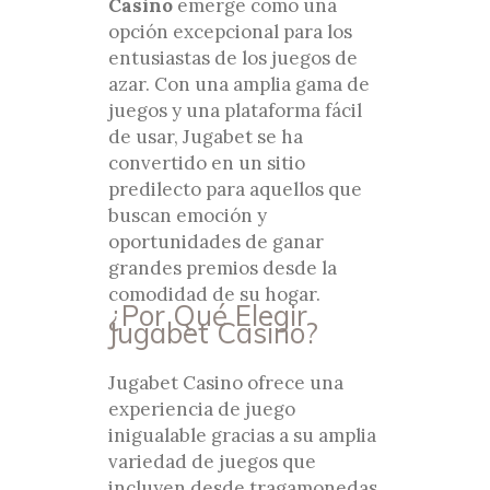
Casino
emerge como una
opción excepcional para los
entusiastas de los juegos de
azar. Con una amplia gama de
juegos y una plataforma fácil
de usar, Jugabet se ha
convertido en un sitio
predilecto para aquellos que
buscan emoción y
oportunidades de ganar
grandes premios desde la
comodidad de su hogar.
¿Por Qué Elegir
Jugabet Casino?
Jugabet Casino ofrece una
experiencia de juego
inigualable gracias a su amplia
variedad de juegos que
incluyen desde tragamonedas