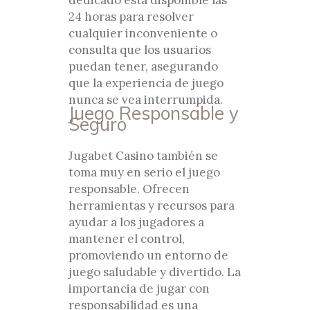
24 horas para resolver
cualquier inconveniente o
consulta que los usuarios
puedan tener, asegurando
que la experiencia de juego
nunca se vea interrumpida.
Juego Responsable y
Seguro
Jugabet Casino también se
toma muy en serio el juego
responsable. Ofrecen
herramientas y recursos para
ayudar a los jugadores a
mantener el control,
promoviendo un entorno de
juego saludable y divertido. La
importancia de jugar con
responsabilidad es una