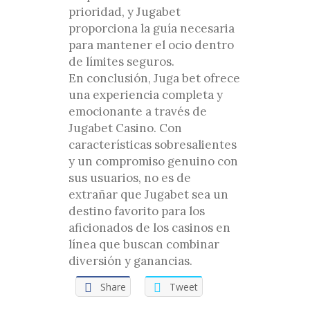
prioridad, y Jugabet
proporciona la guía necesaria
para mantener el ocio dentro
de límites seguros.
En conclusión, Juga bet ofrece
una experiencia completa y
emocionante a través de
Jugabet Casino. Con
características sobresalientes
y un compromiso genuino con
sus usuarios, no es de
extrañar que Jugabet sea un
destino favorito para los
aficionados de los casinos en
línea que buscan combinar
diversión y ganancias.
Share
Tweet