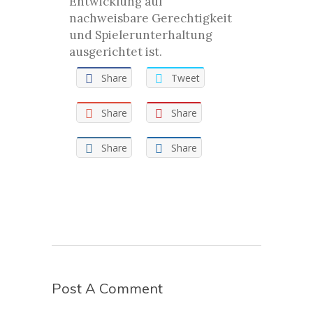
Entwicklung auf
nachweisbare Gerechtigkeit
und Spielerunterhaltung
ausgerichtet ist.
Share
Tweet
Share
Share
Share
Share
Post A Comment