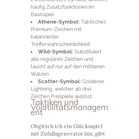
häufig Zusatzfunktionen im
Basisspiel
Athene-Symbol:
Taktisches
Premium-Zeichen mit
balancierter
Trefferwahrscheinlichkeit
Wild-Symbol:
Substituiert
alle regulären Zeichen und
taucht auf nur auf den mittleren
Walzen
Scatter-Symbol:
Goldener
Lightning, welcher ab drei
Zeichen Freispiele auslöst
Taktiken und
Volatilitätsmanagem
ent
Obgleich ich ein Glücksspiel
mit Zufallsgenerator bin, gibt