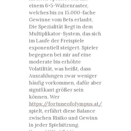
einem 6×5-Walzenraster,
welches bis zu 15.000-fache
Gewinne vom Bets erlaubt.
Die Spezialität liegt in dem
Multiplikator-System, das sich
im Laufe der Freispiele
exponentiell steigert. Spieler
begegnen bei mir auf eine
moderate bis erhöhte
Volatilität, was heißt, dass
Auszahlungen zwar weniger
häufig vorkommen, dafür aber
signifikant größer sein
können. Wer
https://fortuneofolympus.at/
spielt, erfährt diese Balance
zwischen Risiko und Gewinn
in jeder Spielsitzung.