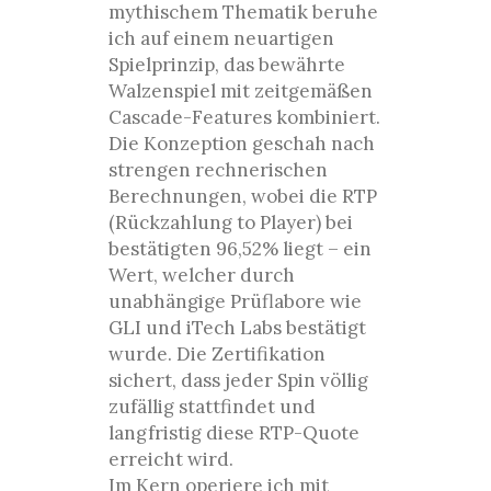
mythischem Thematik beruhe
ich auf einem neuartigen
Spielprinzip, das bewährte
Walzenspiel mit zeitgemäßen
Cascade-Features kombiniert.
Die Konzeption geschah nach
strengen rechnerischen
Berechnungen, wobei die RTP
(Rückzahlung to Player) bei
bestätigten 96,52% liegt – ein
Wert, welcher durch
unabhängige Prüflabore wie
GLI und iTech Labs bestätigt
wurde. Die Zertifikation
sichert, dass jeder Spin völlig
zufällig stattfindet und
langfristig diese RTP-Quote
erreicht wird.
Im Kern operiere ich mit