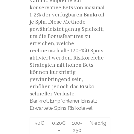
Varianz empfehle ich
konservative Bets von maximal
1-2% der verfügbaren Bankroll
je Spin. Diese Methode
gewährleistet genug Spielzeit,
um die Bonusfeatures zu
erreichen, welche
rechnerisch alle 120-150 Spins
aktiviert werden. Risikoreiche
Strategien mit hohen Bets
können kurzfristig
gewinnbringend sein,
erhöhen jedoch das Risiko
schneller Verluste.
Bankroll Empfohlener Einsatz
Erwartete Spins Risikolevel
50€
0,20€
100-
Niedrig
–
250