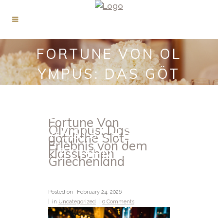
FORTUNE VON OL
YMPUS: DAS GÖT
TLICHE SLOT-ERL
EBNIS VON DEM K
Fortune Von
Olympus: Das
LASSISCHEN GRI
göttliche Slot-
Erlebnis von dem
ECHENLAND
klassischen
Griechenland
Posted on
February 24, 2026
in
Uncategorized
0 Comments