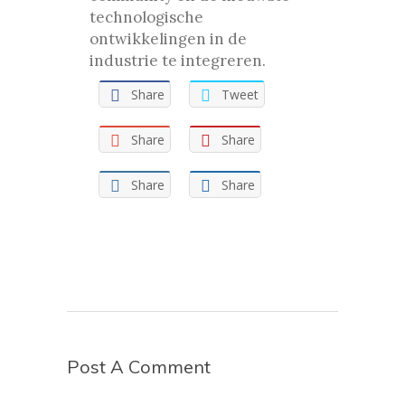
technologische
ontwikkelingen in de
industrie te integreren.
Share
Tweet
Share
Share
Share
Share
Post A Comment