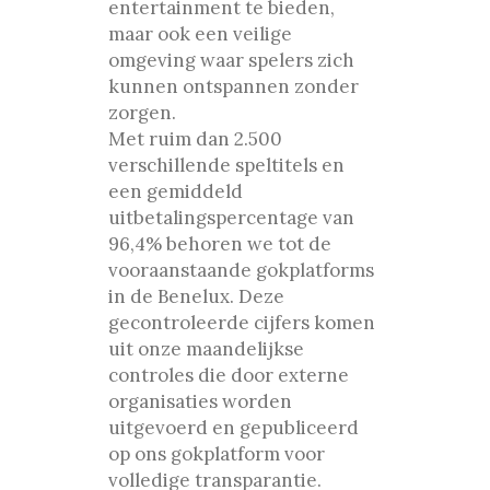
entertainment te bieden,
maar ook een veilige
omgeving waar spelers zich
kunnen ontspannen zonder
zorgen.
Met ruim dan 2.500
verschillende speltitels en
een gemiddeld
uitbetalingspercentage van
96,4% behoren we tot de
vooraanstaande gokplatforms
in de Benelux. Deze
gecontroleerde cijfers komen
uit onze maandelijkse
controles die door externe
organisaties worden
uitgevoerd en gepubliceerd
op ons gokplatform voor
volledige transparantie.