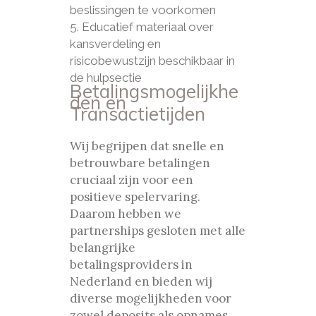
beslissingen te voorkomen
Educatief materiaal over
kansverdeling en
risicobewustzijn beschikbaar in
de hulpsectie
Betalingsmogelijkhe
den en
Transactietijden
Wij begrijpen dat snelle en
betrouwbare betalingen
cruciaal zijn voor een
positieve spelervaring.
Daarom hebben we
partnerships gesloten met alle
belangrijke
betalingsproviders in
Nederland en bieden wij
diverse mogelijkheden voor
zowel deposits als opnames.