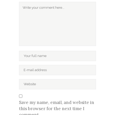
Save my name, email, and website in
this browser for the next time I
comment.