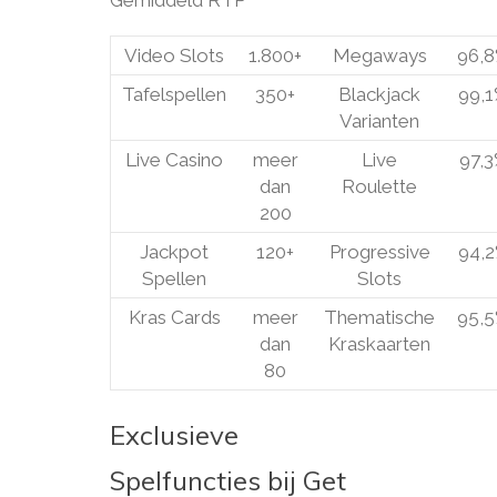
Video Slots
1.800+
Megaways
96,
Tafelspellen
350+
Blackjack
99,
Varianten
Live Casino
meer
Live
97,
dan
Roulette
200
Jackpot
120+
Progressive
94,
Spellen
Slots
Kras Cards
meer
Thematische
95,
dan
Kraskaarten
80
Exclusieve
Spelfuncties bij Get