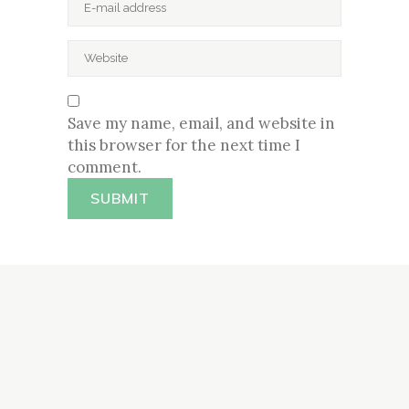
Save my name, email, and website in
this browser for the next time I
comment.