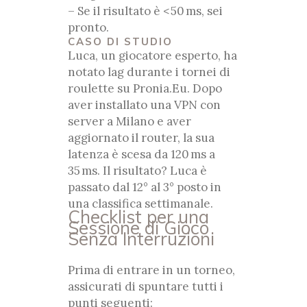
– Se il risultato è < 50 ms, sei
pronto.
CASO DI STUDIO
Luca, un giocatore esperto, ha
notato lag durante i tornei di
roulette su Pronia.Eu. Dopo
aver installato una VPN con
server a Milano e aver
aggiornato il router, la sua
latenza è scesa da 120 ms a
35 ms. Il risultato? Luca è
passato dal 12° al 3° posto in
una classifica settimanale.
Checklist per una
Sessione di Gioco
Senza Interruzioni
Prima di entrare in un torneo,
assicurati di spuntare tutti i
punti seguenti: