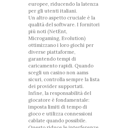
europee, riducendo la latenza
per gli utenti italiani.
Un altro aspetto cruciale è la
qualità del software. I fornitori
più noti (NetEnt,
Microgaming, Evolution)
ottimizzano i loro giochi per
diverse piattaforme,
garantendo tempi di
caricamento rapidi. Quando
scegli un casino non aams
sicuri, controlla sempre la lista
dei provider supportati.
Infine, la responsabilità del
giocatore è fondamentale:
imposta limiti di tempo di
gioco e utilizza connessioni
cablate quando possibile.
Questo riduce le interferenze