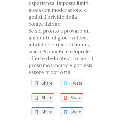
esperienza. Imposta limiti,
gioca con moderazione e
goditi il brivido della
competizione.
Se sei pronto a provare un
ambiente di gioco veloce,
affidabile e ricco di bonus,
visita Pronia.Eu e scopri le
offerte dedicate ai tornei. Il
prossimo vincitore potresti
essere proprio tu!
Share
Tweet
Share
Share
Share
Share