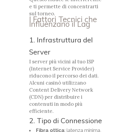
e ti permette di concentrarti
sul torneo.
I Fattori Tecnici che
Influenzano il Lag
1. Infrastruttura del
Server
I server più vicini al tuo ISP
(Internet Service Provider)
riducono il percorso dei dati.
Alcuni casinò utilizzano
Content Delivery Network
(CDN) per distribuire i
contenuti in modo più
efficiente.
2. Tipo di Connessione
Fibra ottica
: latenza minima,