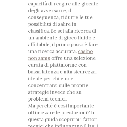
capacità di reagire alle giocate
degli avversari e, di
conseguenza, ridurre le tue
possibilità di salire in
classifica. Se sei alla ricerca di
un ambiente di gioco fluido e
affidabile, il primo passo è fare
una ricerca accurata.
casino
non aams
offre una selezione
curata di piattaforme con
bassa latenza e alta sicurezza,
ideale per chi vuole
concentrarsi sulle proprie
strategie invece che su
problemi tecnici.
Ma perché è così importante
ottimizzare le prestazioni? In
questa guida scoprirai i fattori
tecnici che influenzano il lag, i