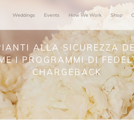
Weddings
Events
How We Work
Shop
O
PIANTI ALLA SICUREZZA DE
ME I PROGRAMMI DI FEDE
CHARGEBACK