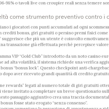
6‑98% o tavoli live con croupier reali senza temere s
eltà come strumento preventivo contro i
iano i giocatori con punti accumulati ad ogni scommessa
 crediti bonus, giri gratuiti o persino premi fisici come
uggerisce che più un utente è coinvolto emotivamente
a transazione già effettuata perché percepisce valore
amma VIP “Gold Club” introdotto da un noto casino euro
 ad alta volatilità, il sistema richiede una verifica agg
 il bonus “bonus lock”. Questo checkpoint anti‑chargeba
opo aver ricevuto grandi quantità di credito gratuito,
ne rewards” legati al numero totale di giri gratuiti ott
i viene invitato a completare un breve questionario sul
esto passaggio aggiuntivo crea una traccia documentale
l bonus fosse stato erogato “senza consenso”.
ty program aumentano la percezione di appartenenza e r