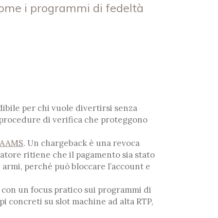
 come i programmi di fedeltà
Nei Casinò Online:
eback
ibile per chi vuole divertirsi senza
 procedure di verifica che proteggono
n AAMS
. Un chargeback è una revoca
catore ritiene che il pagamento sia stato
e armi, perché può bloccare l’account e
con un focus pratico sui programmi di
pi concreti su slot machine ad alta RTP,