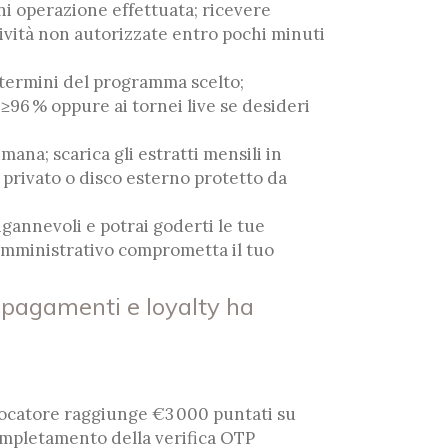
ni operazione effettuata; ricevere
ività non autorizzate entro pochi minuti
i termini del programma scelto;
≥96 % oppure ai tornei live se desideri
mana; scarica gli estratti mensili in
 privato o disco esterno protetto da
gannevoli e potrai goderti le tue
amministrativo comprometta il tuo
i pagamenti e loyalty ha
ocatore raggiunge €3 000 puntati su
completamento della verifica OTP