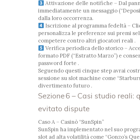
Attivazione delle notifiche – Dal pann
immediatamente un messaggio (“Deposito 
dalla loro occorrenza.
Iscrizione al programma fedeltà – Clic
personalizza le preferenze sui premi sel
competere contro altri giocatori reali .
Verifica periodica dello storico – Acce
formato PDF (“Estratto Marzo”) e conserv
password forte .
Seguendo questi cinque step avrai costr
sessione su slot machine come “Starburs
divertimento futuro .
Sezione 6 – Casi studio reali
evitato dispute
Caso A – Casinò “SunSpin”
SunSpin ha implementato nel suo progra
slot ad alta volatilità come “Gonzo’s Q