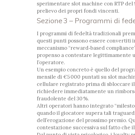
sperimentare slot machine con RTP del 9
prelievo dei propri fondi vincenti.
Sezione 3 – Programmi di fed
I programmi di fedeltà tradizionali prem
questi punti possono essere convertiti in
meccanismo “reward‑based compliance” s
propenso a contestare legittimamente un
l’operatore.
Un esempio concreto è quello del progr
mensile di €5 000 puntati su slot machine
cellulare registrato prima di sbloccare
richiedere immediatamente un rimborso d
fraudolente del 30 %.
Altri operatori hanno integrato “milesto
quando il giocatore supera tali traguard
dell’erogazione del prossimo premio. Qu
contestazione successiva sul fatto che i
Dal punto di vista psicologico, i loyal