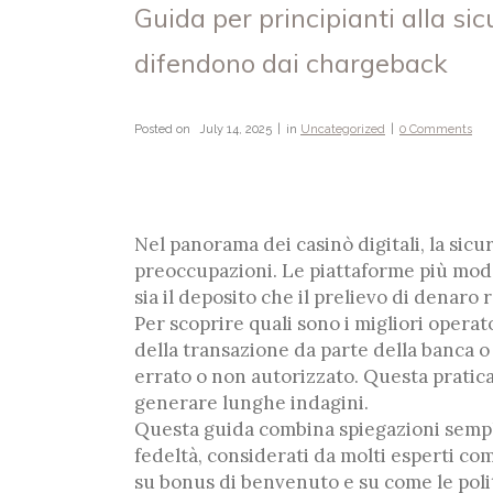
Guida per principianti alla s
difendono dai chargeback
Posted on
July 14, 2025
in
Uncategorized
0 Comments
Guida Per Principiant
Come I Programmi Di
Nel panorama dei casinò digitali, la sic
preoccupazioni. Le piattaforme più mode
sia il deposito che il prelievo di denaro r
Per scoprire quali sono i migliori operato
della transazione da parte della banca o 
errato o non autorizzato. Questa pratica
generare lunghe indagini.
Questa guida combina spiegazioni sempl
fedeltà, considerati da molti esperti com
su bonus di benvenuto e su come le poli