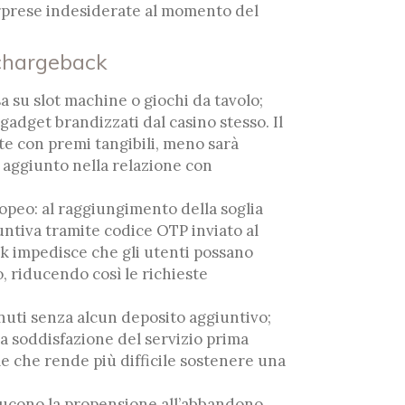
orprese indesiderate al momento del
 chargeback
 su slot machine o giochi da tavolo;
 gadget brandizzati dal casino stesso. Il
 con premi tangibili, meno sarà
 aggiunto nella relazione con
peo: al raggiungimento della soglia
iuntiva tramite codice OTP inviato al
ck impedisce che gli utenti possano
 riducendo così le richieste
enuti senza alcun deposito aggiuntivo;
la soddisfazione del servizio prima
 che rende più difficile sostenere una
iducono la propensione all’abbandono