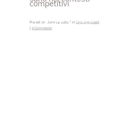
competitivi
PROPRIO BANKR
OLL, GESTIRE IL
Posted on
June 14, 2025
in
Uncategorized
0 Comments
TEMPO DI GIOCO
Guida Pratica Al
E MANTENERE UN
Controllo
EQUILIBRIO PSIC
Responsabile
OLOGICO SANO N
Durante I Tornei
EI CONTESTI COM
Dei Casinò
PETITIVI
Online: Come
Utilizzare Il
Reality Check