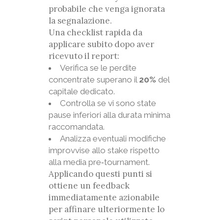
probabile che venga ignorata
la segnalazione.
Una checklist rapida da
applicare subito dopo aver
ricevuto il report:
Verifica se le perdite
concentrate superano il
20%
del
capitale dedicato.
Controlla se vi sono state
pause inferiori alla durata minima
raccomandata.
Analizza eventuali modifiche
improvvise allo stake rispetto
alla media pre‑tournament.
Applicando questi punti si
ottiene un feedback
immediatamente azionabile
per affinare ulteriormente lo