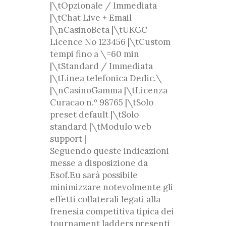
|\tOpzionale / Immediata
|\tChat Live + Email
|\nCasinoBeta |\tUKGC
Licence No 123456 |\tCustom
tempi fino a \=60 min
|\tStandard / Immediata
|\tLinea telefonica Dedic.\
|\nCasinoGamma |\tLicenza
Curacao n.º 98765 |\tSolo
preset default |\tSolo
standard |\tModulo web
support |
Seguendo queste indicazioni
messe a disposizione da
Esof.Eu sarà possibile
minimizzare notevolmente gli
effetti collaterali legati alla
frenesia competitiva tipica dei
tournament ladders presenti