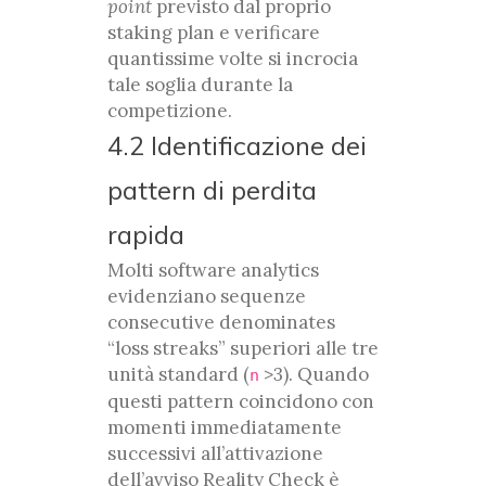
point
previsto dal proprio
staking plan e verificare
quantissime volte si incrocia
tale soglia durante la
competizione.
4​.​​2 Identificazione dei
pattern di perdita
rapida
Molti software analytics
evidenziano sequenze
consecutive denominates
“loss streaks” superiori alle tre
unità standard (
>3). Quando
n
questi pattern coincidono con
momenti immediatamente
successivi all’attivazione
dell’avviso Reality Check è