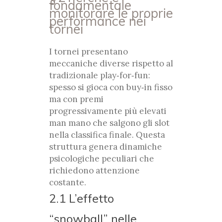
fondamentale
monitorare le proprie
performance nei
tornei
I tornei presentano
meccaniche diverse rispetto al
tradizionale play‑for‑fun:
spesso si gioca con buy‑in fisso
ma con premi
progressivamente più elevati
man mano che salgono gli slot
nella classifica finale. Questa
struttura genera dinamiche
psicologiche peculiari che
richiedono attenzione
costante.
2.1 L’effetto
“snowball” nelle