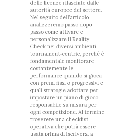
delle licenze rilasciate dalle
autorità europee del settore.
Nel seguito dell’articolo
analizzeremo passo dopo
passo come attivare e
personalizzare il Reality
Check nei diversi ambienti
tournament‑centric, perché è
fondamentale monitorare
costantemente le
performance quando si gioca
con premi fissi o progressivi e
quali strategie adottare per
impostare un piano di gioco
responsabile su misura per
ogni competizione. Al termine
troverete una checklist
operativa che potrà essere
usata prima di iscriversi a