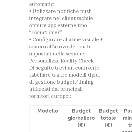
automatici
• Utilizzare notifiche push
integrate nel client mobile
oppure app esterne tipo
“FocusTimer”.
• Configurare allarme visuale +
sonoro all’arrivo dei limiti
impostati nella sezione
Personalizza Reality Check.
Di seguito trovi un confronto
tabellare tra tre modelli tipici
di gestione budget/timing
utilizzati dai principali
fornitori europei:
Modello
Budget
Budget
Pa
giornaliero
totale
min
(€)
(€)
t
sess