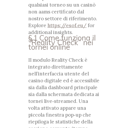
qualsiasi torneo su un casinò
non aams certificato dal
nostro settore di riferimento.
Explore
https://esof.eu/
for
additional insights.
§ 1 Come funziona il
“Reality Check” nei
tornei online
Il modulo Reality Check è
integrato direttamente
nell’interfaccia utente del
casino digitale ed è accessibile
sia dalla dashboard principale
sia dalla schermata dedicata ai
tornei live‑streamed. Una
volta attivato appare una
piccola finestra pop‑up che
riepiloga le statistiche della