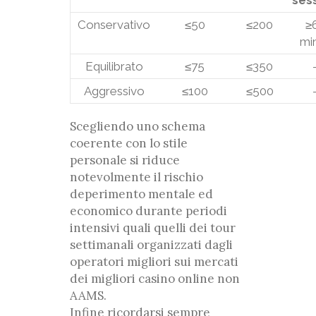
Conservativo
≤50
≤200
≥
min
Equilibrato
≤75
≤350
Aggressivo
≤100
≤500
Scegliendo uno schema
coerente con lo stile
personale si riduce
notevolmente il rischio
deperimento mentale ed
economico durante periodi
intensivi quali quelli dei tour
settimanali organizzati dagli
operatori migliori sui mercati
dei migliori casino online non
AAMS.
Infine ricordarsi sempre