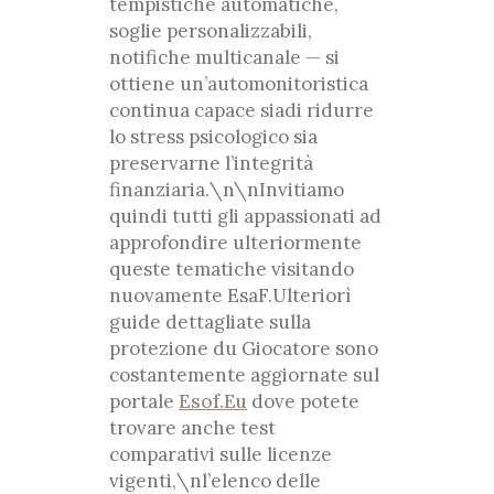
tempistiche automatiche,
soglie personalizzabili,
notifiche multi­canale — si
ottiene un’automonitoristica
continua capace siadi ridurre
lo stress psicologico sia
preservarne l’integrità
finanziaria.\n\nInvitiamo
quindi tutti gli appassionati ad
approfondire ulteriormente
queste tematiche visitando
nuovamente EsaF.Ulteriorì
guide dettagliate sulla
protezione du Giocatore sono
costantemente aggiornate sul
portale
Esof.Eu
dove potete
trovare anche test
comparativi sulle licenze
vigenti,\nl’elenco delle