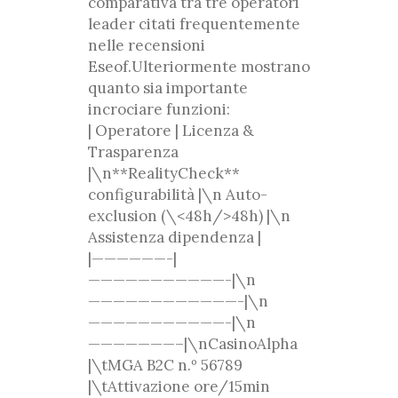
comparativa tra tre operatori
leader citati frequentemente
nelle recensioni
Eseof.Ulteriormente mostrano
quanto sia importante
incrociare funzioni:
| Operatore | Licenza &
Trasparenza
|\n**RealityCheck**
configurabilità |\n Auto­
exclusion (\<48h/>48h) |\n
Assistenza dipendenza |
|——————-|
———————————-|\n
————————————-|\n
———————————-|\n
———————–|\nCasinoAlpha
|\tMGA B2C n.º 56789
|\tAttivazione ore/15min