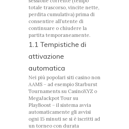
sessione corrente (tempo
totale trascorso, vincite nette,
perdita cumulativa) prima di
consentire all’utente di
continuare o chiudere la
partita temporaneamente.
1.1 Tempistiche di
attivazione
automatica
Nei più popolari siti casino non
AAMS – ad esempio Starburst
Tournaments su CasinoXYZ o
MegaJackpot Tour su
PlayBoost – il sistema avvia
automaticamente gli avvisi
ogni 15 minuti se si è iscritti ad
un torneo con durata