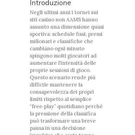
Introduzione
Negli ultimi anni i tornei sui
siti casino non AAMS hanno
assunto una dimensione quasi
sportiva: schedule fissi, premi
milionari e classifiche che
cambiano ogni minuto
spingono molti giocatori ad
aumentare l’intensità delle
proprie sessioni di gioco.
Questo scenario rende più
difficile mantenere la
consapevolezza dei propri
limiti rispetto al semplice
“free‑play” quotidiano perché
la pressione della classifica
può trasformare una breve
pausa in una decisione