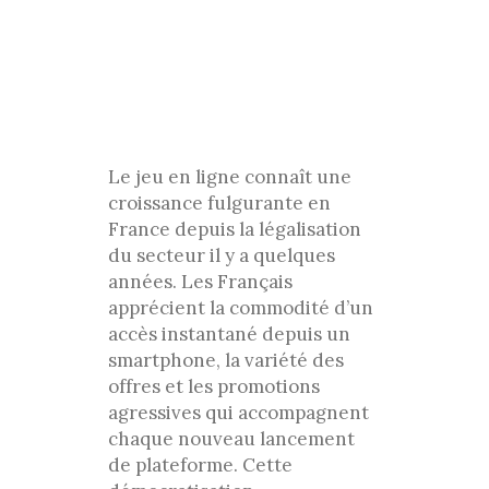
Du Casino En
Ligne : Tout Ce
Qu’il Faut Savoir
Avant De Jouer
Le jeu en ligne connaît une
croissance fulgurante en
France depuis la légalisation
du secteur il y a quelques
années. Les Français
apprécient la commodité d’un
accès instantané depuis un
smartphone, la variété des
offres et les promotions
agressives qui accompagnent
chaque nouveau lancement
de plateforme. Cette