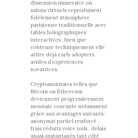
dimension immersive où
salons virtuels reproduisent
fidèlement atmosphère
parisienne traditionnelle avec
tables holographiques
interactives ; bien que
coûteuse techniquement elle
attire déjà early adopters
avides d’expériences
novatrices.
Cryptomonnaies telles que
Bitcoin ou Ethereum
deviennent progressivement
monnaie courante notamment
grâce aux avantages suivants :
anonymat partiel renforcé ,
frais réduits voire nuls , délais
quasi‑instantanés tant côté