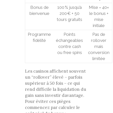
Bonus de
100 % jusqu’à
Mise = 40×
bienvenue
200 € + 50
le bonus +
tours gratuits
mise
initiale
Programme
Points
Pas de
fidélité
échangeables
rollover
contre cash
mais
ou free spins
conversion
limitée
Les casinos affichent souvent
un “rollover” élevé – parfois
supérieur à 50 fois – ce qui
rend difficile la liquidation du
gain sans investir davantage.
Pour éviter ces pièges
commencez par calculer le