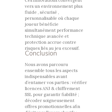
Ces innovations convergent
vers un environnement plus
fluide , sécurisé ,
personnalisable où chaque
joueur bénéficie
simultanément performance
technique avancée et
protection accrue contre
risques liés au jeu excessif.
Conclusion
Nous avons parcouru
ensemble tous les aspects
indispensables avant
d’entamer vos parties : vérifier
licences ANJ & chiffrement
SSL pour garantir fiabilité ;
décoder soigneusement
offres promotionnelles afin