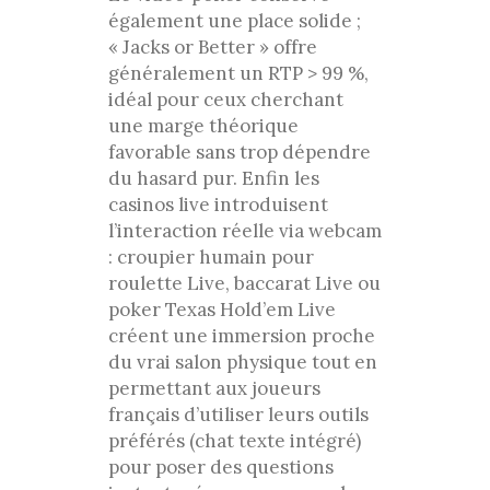
également une place solide ;
« Jacks or Better » offre
généralement un RTP > 99 %,
idéal pour ceux cherchant
une marge théorique
favorable sans trop dépendre
du hasard pur. Enfin les
casinos live introduisent
l’interaction réelle via webcam
: croupier humain pour
roulette Live, baccarat Live ou
poker Texas Hold’em Live
créent une immersion proche
du vrai salon physique tout en
permettant aux joueurs
français d’utiliser leurs outils
préférés (chat texte intégré)
pour poser des questions