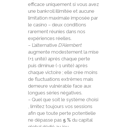
efficace uniquement si vous avez
une bankroll illimitée et aucune
limitation maximale imposée par
le casino – deux conditions
rarement réunies dans nos
expériences réelles.
– L’alternative
D’Alembert
augmente modestement la mise
(+1 unité) après chaque perte
puis diminue (-1 unité) après
chaque victoire ; elle crée moins
de fluctuations extrêmes mais
demeure vulnérable face aux
longues séries négatives.
– Quel que soit le système choisi
, limitez toujours vos sessions
afin que toute perte potentielle
ne dépasse pas
5 %
du capital
global dédié au jeu.