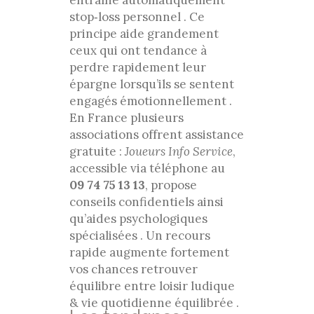
stop‑loss personnel . Ce
principe aide grandement
ceux qui ont tendance à
perdre rapidement leur
épargne lorsqu’ils se sentent
engagés émotionnellement .
En France plusieurs
associations offrent assistance
gratuite :
Joueurs Info Service
,
accessible via téléphone au
09 74 75 13 13
, propose
conseils confidentiels ainsi
qu’aides psychologiques
spécialisées . Un recours
rapide augmente fortement
vos chances retrouver
équilibre entre loisir ludique
& vie quotidienne équilibrée .