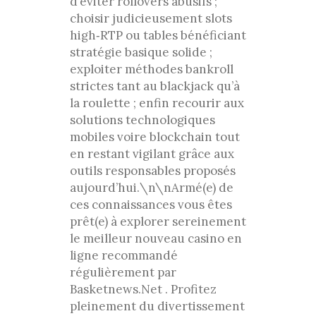
d’éviter rollovers abusifs ;
choisir judicieusement slots
high‑RTP ou tables bénéficiant
stratégie basique solide ;
exploiter méthodes bankroll
strictes tant au blackjack qu’à
la roulette ; enfin recourir aux
solutions technologiques
mobiles voire blockchain tout
en restant vigilant grâce aux
outils responsables proposés
aujourd’hui.\n\nArmé(e) de
ces connaissances vous êtes
prêt(e) à explorer sereinement
le meilleur nouveau casino en
ligne recommandé
régulièrement par
Basketnews.Net . Profitez
pleinement du divertissement