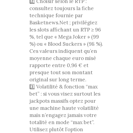
2️⃣ Choisir selon le RTP :
consultez toujours la fiche
technique fournie par
Basketnews.Net ; privilégiez
les slots affichant un RTP ≥ 96
%, tel que « Mega Joker » (99
%) ou « Blood Suckers » (98 %).
Ces valeurs indiquent qu’en
moyenne chaque euro misé
rapporte entre 0,96 € et
presque tout son montant
original sur long terme.
3️⃣ Volatilité & fonction “max
bet” : si vous visez surtout les
jackpots massifs optez pour
une machine haute volatilité
mais n’engagez jamais votre
totalité en mode “max bet”.
Utilisez plutôt l’option