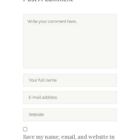
Save my name, email, and website in