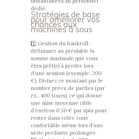
instantanées au personnel
dédié.
Stratégies de base
pour améliorer vos
chances aux
machines à sous
1️⃣ Gestion du bankroll :
définissez au préalable la
somme maximale que vous
êtes prêt(e) à perdre lors
d’une session (exemple : 200
€). Divisez ce montant par le
nombre prévu de parties (par
ex., 400 tours), ce qui donne
une mise moyenne cible
d’environ 0,50 € par spin pour
rester dans votre zone
confortable même lors d’une
série perdante prolongée.