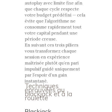
autoplay avec limite fixe afin
que chaque cycle respecte
votre budget prédéfini — cela
évite que l’algorithme ne
consomme rapidement tout
votre capital pendant une
période creuse.
En suivant ces trois piliers
vous transformez chaque
session en expérience
maîtrisée plutôt qu’en pari
impulsif guidé uniquement
par l’espoir d’un gain
instantané.
Techniques
éprouvées au
blackjack et à la
roulette
Blackjack