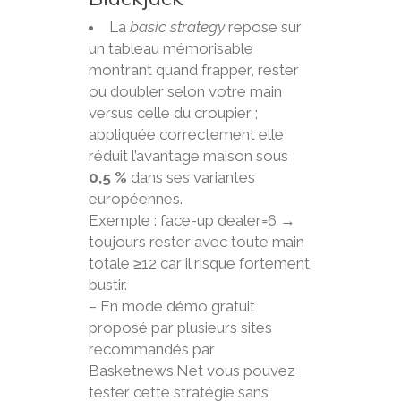
La
basic strategy
repose sur
un tableau mémorisable
montrant quand frapper, rester
ou doubler selon votre main
versus celle du croupier ;
appliquée correctement elle
réduit l’avantage maison sous
0,5 %
dans ses variantes
européennes.
Exemple : face-up dealer=6 →
toujours rester avec toute main
totale ≥12 car il risque fortement
bustir.
– En mode démo gratuit
proposé par plusieurs sites
recommandés par
Basketnews.Net vous pouvez
tester cette stratégie sans