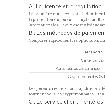
A. La licence et la régulation
La première étape consiste à identifier l
la protection du joueur français tandis
internationales – deux cadres fréquemme
B : Les méthodes de paiement
Comparer rapidement les options bancair
Méthode
Carte bancai
Portefeuilles électroniques (
Cryptomonnaies (B
Les joueurs recherchant rapidité privil
tournent vers les cryptomonnaies – ten
C : Le service client – critère