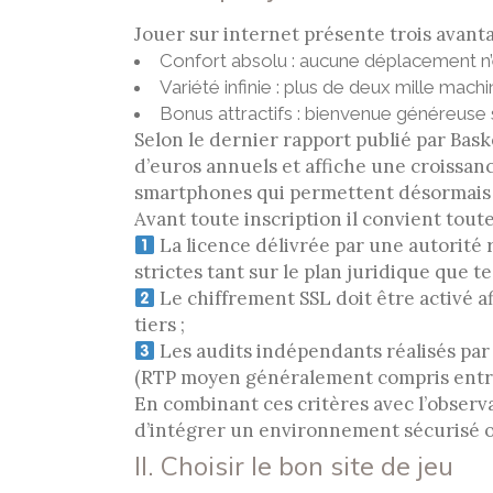
Jouer sur internet présente trois avanta
Confort absolu : aucune déplacement n’es
Variété infinie : plus de deux mille mac
Bonus attractifs : bienvenue généreuse s
Selon le dernier rapport publié par Bas
d’euros annuels et affiche une croissa
smartphones qui permettent désormais u
Avant toute inscription il convient toutef
La licence délivrée par une autorité
strictes tant sur le plan juridique que t
Le chiffrement SSL doit être activé a
tiers ;
Les audits indépendants réalisés pa
(RTP moyen généralement compris entre 
En combinant ces critères avec l’obser
d’intégrer un environnement sécurisé o
II. Choisir le bon site de jeu