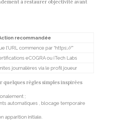
ement à restaurer objectivité avant
Action recommandée
que l’URL commence par “https://”
 certifications eCOGRA ou iTech Labs
mites journalières via le profil joueur
r quelques règles simples inspirées
ionalement ;
ants automatiques , blocage temporaire
apparition initiale.