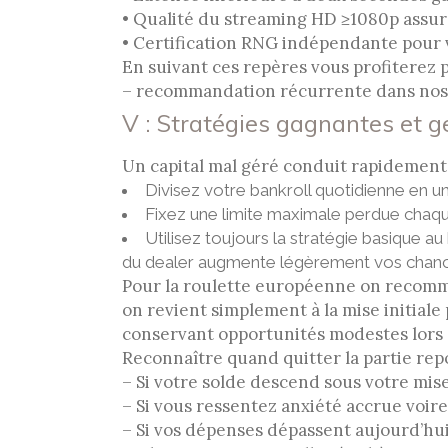
• Qualité du streaming HD ≥1080p assuran
• Certification RNG indépendante pour v
En suivant ces repères vous profiterez 
– recommandation récurrente dans nos 
V : Stratégies gagnantes et g
Un capital mal géré conduit rapidement 
Divisez votre bankroll quotidienne en un
Fixez une limite maximale perdue chaqu
Utilisez toujours la stratégie basique 
du dealer augmente légèrement vos chance
Pour la roulette européenne on recomma
on revient simplement à la mise initiale
conservant opportunités modestes lors
Reconnaître quand quitter la partie rep
– Si votre solde descend sous votre mis
– Si vous ressentez anxiété accrue voir
– Si vos dépenses dépassent aujourd’hu