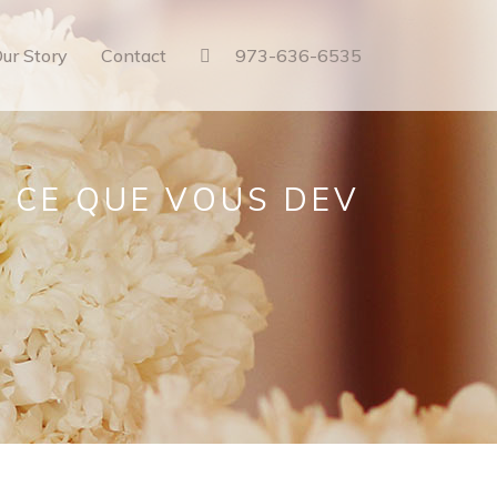
ur Story
Contact
973-636-6535
T CE QUE VOUS DEV