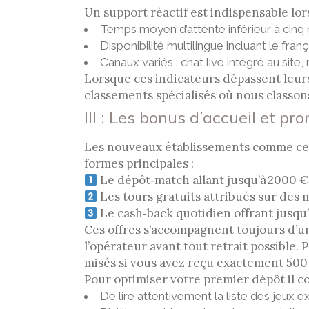
Un support réactif est indispensable lo
Temps moyen d’attente inférieur à cinq 
Disponibilité multilingue incluant le frança
Canaux variés : chat live intégré au si
Lorsque ces indicateurs dépassent leurs
classements spécialisés où nous classon
III : Les bonus d’accueil et pr
Les nouveaux établissements comme cel
formes principales :
Le dépôt‑match allant jusqu’à 2000 € 
Les tours gratuits attribués sur des 
Le cash‑back quotidien offrant jusqu
Ces offres s’accompagnent toujours d’une
l’opérateur avant tout retrait possibl
misés si vous avez reçu exactement 500
Pour optimiser votre premier dépôt il c
De lire attentivement la liste des jeux 