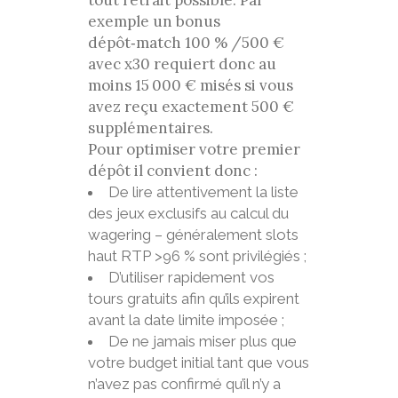
exemple un bonus
dépôt‑match 100 % /500 €
avec x30 requiert donc au
moins 15 000 € misés si vous
avez reçu exactement 500 €
supplémentaires.
Pour optimiser votre premier
dépôt il convient donc :
De lire attentivement la liste
des jeux exclusifs au calcul du
wagering – généralement slots
haut RTP >96 % sont privilégiés ;
D’utiliser rapidement vos
tours gratuits afin qu’ils expirent
avant la date limite imposée ;
De ne jamais miser plus que
votre budget initial tant que vous
n’avez pas confirmé qu’il n’y a