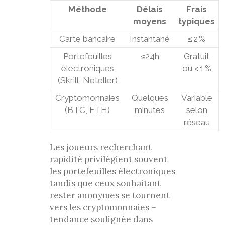
Méthode
Délais
Frais
moyens
typiques
Carte bancaire
Instantané
≤ 2 %
Portefeuilles
≤24h
Gratuit
électroniques
ou < 1 %
(Skrill, Neteller)
Cryptomonnaies
Quelques
Variable
(BTC, ETH)
minutes
selon
réseau
Les joueurs recherchant
rapidité privilégient souvent
les portefeuilles électroniques
tandis que ceux souhaitant
rester anonymes se tournent
vers les cryptomonnaies –
tendance soulignée dans