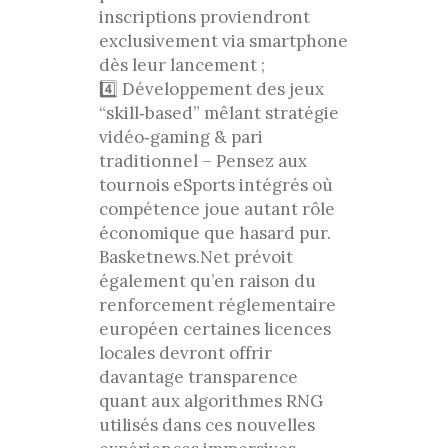
inscriptions proviendront
exclusivement via smartphone
dès leur lancement ;
4️⃣ Développement des jeux
“skill‑based” mêlant stratégie
vidéo‑gaming & pari
traditionnel – Pensez aux
tournois eSports intégrés où
compétence joue autant rôle
économique que hasard pur.
Basketnews.Net prévoit
également qu’en raison du
renforcement réglementaire
européen certaines licences
locales devront offrir
davantage transparence
quant aux algorithmes RNG
utilisés dans ces nouvelles