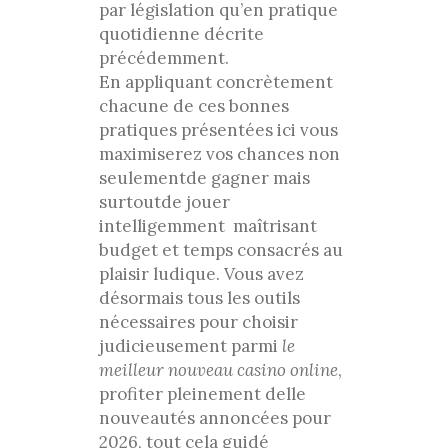
par législation qu’en pratique
quotidienne décrite
précédemment.
En appliquant concrètement
chacune de ces bonnes
pratiques présentées ici vous
maximiserez vos chances non
seulementde gagner mais
surtoutde jouer
intelligemment ­ maîtrisant
budget et temps consacrés au
plaisir ludique.​ Vous avez
désormais tous les outils
nécessaires pour choisir
judicieusement parmi
le
meilleur nouveau casino online
,
profiter pleinement delle
nouveautés annoncées pour
2026, tout cela guidé