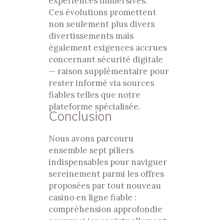
expériences immersives.
Ces évolutions promettent
non seulement plus divers
divertissements mais
également exigences accrues
concernant sécurité digitale
— raison supplémentaire pour
rester informé via sources
fiables telles que notre
plateforme spécialisée.
Conclusion
Nous avons parcouru
ensemble sept piliers
indispensables pour naviguer
sereinement parmi les offres
proposées par tout nouveau
casino en ligne fiable :
compréhension approfondie