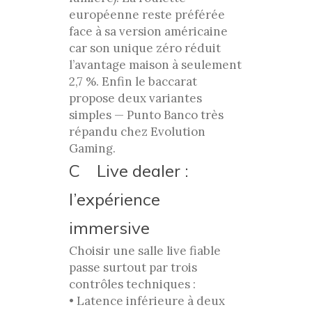
européenne reste préférée
face à sa version américaine
car son unique zéro réduit
l’avantage maison à seulement
2,7 %. Enfin le baccarat
propose deux variantes
simples — Punto Banco très
répandu chez Evolution
Gaming.
C Live dealer :
l’expérience
immersive
Choisir une salle live fiable
passe surtout par trois
contrôles techniques :
• Latence inférieure à deux