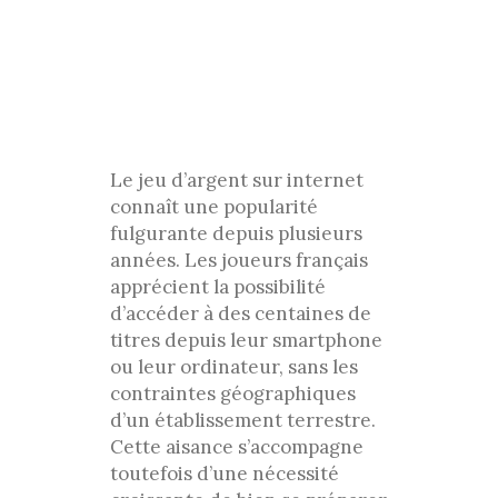
Du Casino En
Ligne – Tout Ce
Que Vous Devez
Savoir
Le jeu d’argent sur internet
connaît une popularité
fulgurante depuis plusieurs
années. Les joueurs français
apprécient la possibilité
d’accéder à des centaines de
titres depuis leur smartphone
ou leur ordinateur, sans les
contraintes géographiques
d’un établissement terrestre.
Cette aisance s’accompagne
toutefois d’une nécessité