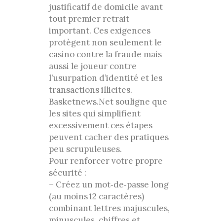
justificatif de domicile avant
tout premier retrait
important. Ces exigences
protègent non seulement le
casino contre la fraude mais
aussi le joueur contre
l’usurpation d’identité et les
transactions illicites.
Basketnews.Net souligne que
les sites qui simplifient
excessivement ces étapes
peuvent cacher des pratiques
peu scrupuleuses.
Pour renforcer votre propre
sécurité :
– Créez un mot‑de‑passe long
(au moins 12 caractères)
combinant lettres majuscules,
minuscules, chiffres et