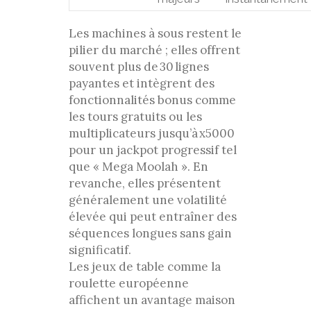
Les machines à sous restent le
pilier du marché ; elles offrent
souvent plus de 30 lignes
payantes et intègrent des
fonctionnalités bonus comme
les tours gratuits ou les
multiplicateurs jusqu’à x5000
pour un jackpot progressif tel
que « Mega Moolah ». En
revanche, elles présentent
généralement une volatilité
élevée qui peut entraîner des
séquences longues sans gain
significatif.
Les jeux de table comme la
roulette européenne
affichent un avantage maison