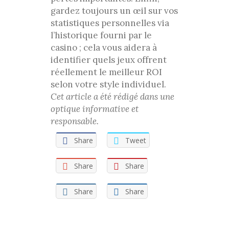
gardez toujours un œil sur vos
statistiques personnelles via
l’historique fourni par le
casino ; cela vous aidera à
identifier quels jeux offrent
réellement le meilleur ROI
selon votre style individuel.
Cet article a été rédigé dans une
optique informative et
responsable.
Share
Tweet
Share
Share
Share
Share