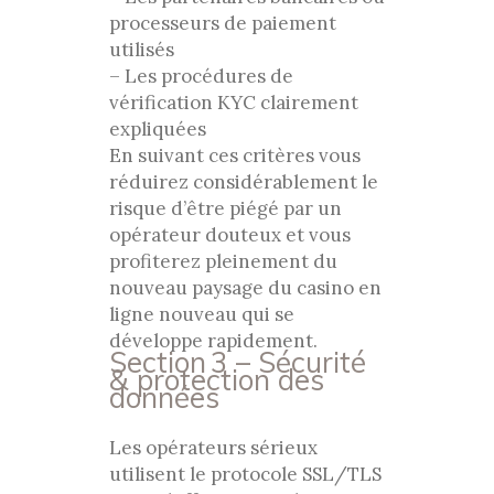
processeurs de paiement
utilisés
– Les procédures de
vérification KYC clairement
expliquées
En suivant ces critères vous
réduirez considérablement le
risque d’être piégé par un
opérateur douteux et vous
profiterez pleinement du
nouveau paysage du casino en
ligne nouveau qui se
développe rapidement.
Section 3 – Sécurité
& protection des
données
Les opérateurs sérieux
utilisent le protocole SSL/TLS