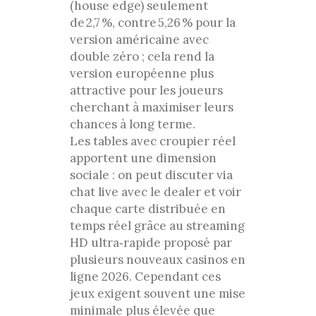
(house edge) seulement
de 2,7 %, contre 5,26 % pour la
version américaine avec
double zéro ; cela rend la
version européenne plus
attractive pour les joueurs
cherchant à maximiser leurs
chances à long terme.
Les tables avec croupier réel
apportent une dimension
sociale : on peut discuter via
chat live avec le dealer et voir
chaque carte distribuée en
temps réel grâce au streaming
HD ultra‑rapide proposé par
plusieurs nouveaux casinos en
ligne 2026. Cependant ces
jeux exigent souvent une mise
minimale plus élevée que