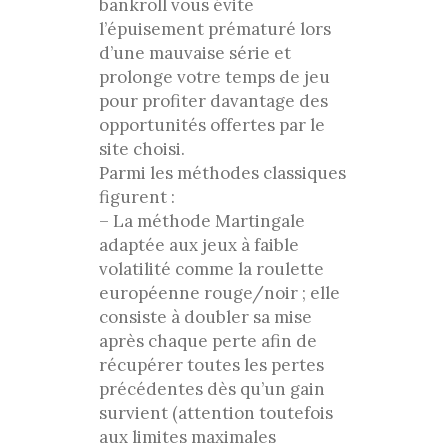
bankroll vous évite
l’épuisement prématuré lors
d’une mauvaise série et
prolonge votre temps de jeu
pour profiter davantage des
opportunités offertes par le
site choisi.
Parmi les méthodes classiques
figurent :
– La méthode Martingale
adaptée aux jeux à faible
volatilité comme la roulette
européenne rouge/noir ; elle
consiste à doubler sa mise
après chaque perte afin de
récupérer toutes les pertes
précédentes dès qu’un gain
survient (attention toutefois
aux limites maximales