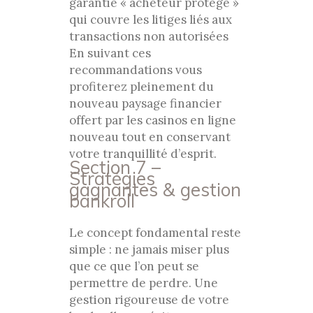
garantie « acheteur protégé »
qui couvre les litiges liés aux
transactions non autorisées
En suivant ces
recommandations vous
profiterez pleinement du
nouveau paysage financier
offert par les casinos en ligne
nouveau tout en conservant
votre tranquillité d’esprit.
Section 7 –
Stratégies
gagnantes & gestion
bankroll
Le concept fondamental reste
simple : ne jamais miser plus
que ce que l’on peut se
permettre de perdre. Une
gestion rigoureuse de votre