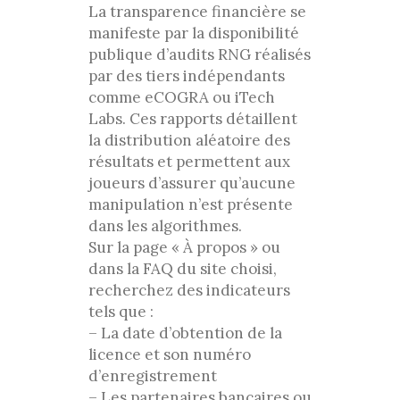
La transparence financière se
manifeste par la disponibilité
publique d’audits RNG réalisés
par des tiers indépendants
comme eCOGRA ou iTech
Labs. Ces rapports détaillent
la distribution aléatoire des
résultats et permettent aux
joueurs d’assurer qu’aucune
manipulation n’est présente
dans les algorithmes.
Sur la page « À propos » ou
dans la FAQ du site choisi,
recherchez des indicateurs
tels que :
– La date d’obtention de la
licence et son numéro
d’enregistrement
– Les partenaires bancaires ou