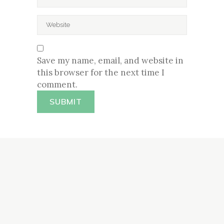
Save my name, email, and website in
this browser for the next time I
comment.