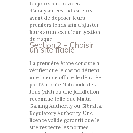
toujours aux novices
d’analyser ces indicateurs
avant de déposer leurs
premiers fonds afin d’ajuster
leurs attentes et leur gestion
du risque.
Section 2 – Choisir
un site fiable
La première étape consiste à
vérifier que le casino détient
une licence officielle délivrée
par l’Autorité Nationale des
Jeux (ANJ) ou une juridiction
reconnue telle que Malta
Gaming Authority ou Gibraltar
Regulatory Authority. Une
licence valide garantit que le
site respecte les normes