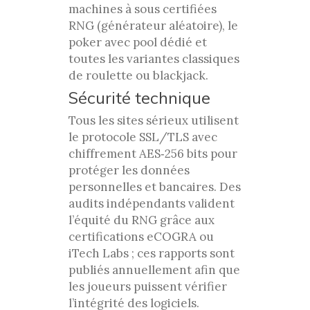
machines à sous certifiées
RNG (générateur aléatoire), le
poker avec pool dédié et
toutes les variantes classiques
de roulette ou blackjack.
Sécurité technique
Tous les sites sérieux utilisent
le protocole SSL/TLS avec
chiffrement AES‑256 bits pour
protéger les données
personnelles et bancaires. Des
audits indépendants valident
l’équité du RNG grâce aux
certifications eCOGRA ou
iTech Labs ; ces rapports sont
publiés annuellement afin que
les joueurs puissent vérifier
l’intégrité des logiciels.