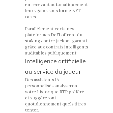
en recevant automatiquement
leurs gains sous forme NFT
rares.
Parallèlement certaines
plateformes DeFi offrent du
staking contre jackpot garanti
grâce aux contrats intelligents
auditables publiquement.
Intelligence artificielle
au service du joueur
Des assistants IA
personnalisés analyseront
votre historique RTP préféré
et suggéreront
quotidiennement quels titres
tenter.