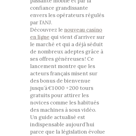
passante mobile et par la
confiance grandissante
envers les opérateurs régulés
par l’ANJ.
Découvrez le
nouveau casino
en ligne
qui vient d’arriver sur
le marché et qui a déjà séduit
de nombreux adeptes grâce à
ses offres généreuses ! Ce
lancement montre que les
acteurs français misent sur
des bonus de bienvenue
jusqu’à €1 000 + 200 tours
gratuits pour attirer les
novices comme les habitués
des machines à sous vidéo.
Un guide actualisé est
indispensable aujourd’hui
parce que la législation évolue