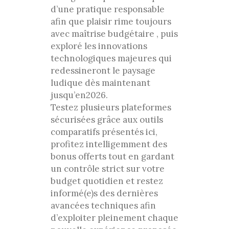
d’une pratique responsable
afin que plaisir rime toujours
avec maîtrise budgétaire , puis
exploré les innovations
technologiques majeures qui
redessineront le paysage
ludique dès maintenant
jusqu’en​2026.
Testez plusieurs plateformes
sécurisées grâce aux outils
comparatifs présentés ici,
profitez intelligemment des
bonus offerts tout en gardant
un contrôle strict sur votre
budget quotidien et restez
informé(e)s des dernières
avancées techniques afin
d’exploiter pleinement chaque