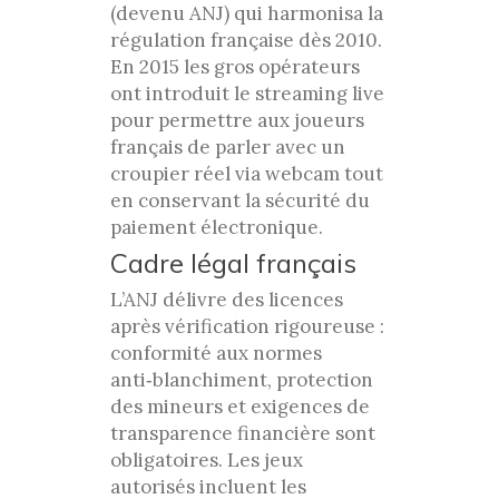
(devenu ANJ) qui harmonisa la
régulation française dès 2010.
En 2015 les gros opérateurs
ont introduit le streaming live
pour permettre aux joueurs
français de parler avec un
croupier réel via webcam tout
en conservant la sécurité du
paiement électronique.
Cadre légal français
L’ANJ délivre des licences
après vérification rigoureuse :
conformité aux normes
anti‑blanchiment, protection
des mineurs et exigences de
transparence financière sont
obligatoires. Les jeux
autorisés incluent les