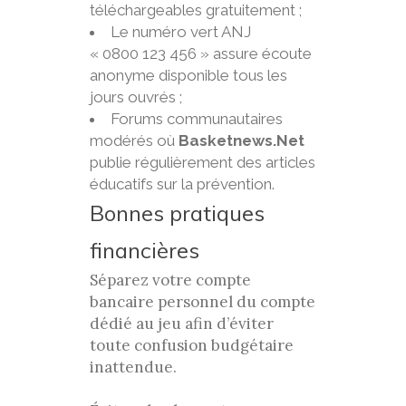
téléchargeables gratuitement ;
Le numéro vert ANJ
« 0800 123 456 » assure écoute
anonyme disponible tous les
jours ouvrés ;
Forums communautaires
modérés où
Basketnews.Net
publie régulièrement des articles
éducatifs sur la prévention.
Bonnes pratiques
financières
Séparez votre compte
bancaire personnel du compte
dédié au jeu afin d’éviter
toute confusion budgétaire
inattendue.