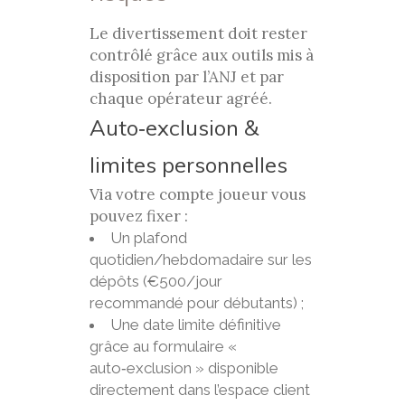
Le divertissement doit rester
contrôlé grâce aux outils mis à
disposition par l’ANJ et par
chaque opérateur agréé.
Auto‑exclusion &
limites personnelles
Via votre compte joueur vous
pouvez fixer :
Un plafond
quotidien/hebdomadaire sur les
dépôts (€500/jour
recommandé pour débutants) ;
Une date limite définitive
grâce au formulaire «
auto‑exclusion » disponible
directement dans l’espace client