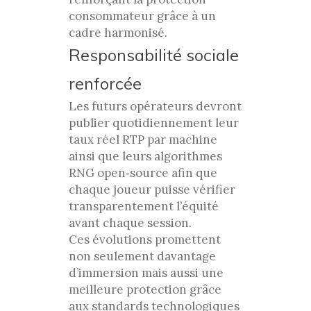
consommateur grâce à un
cadre harmonisé.
Responsabilité sociale
renforcée
Les futurs opérateurs devront
publier quotidiennement leur
taux réel RTP par machine
ainsi que leurs algorithmes
RNG open‑source afin que
chaque joueur puisse vérifier
transparentement l’équité
avant chaque session.
Ces évolutions promettent
non seulement davantage
d’immersion mais aussi une
meilleure protection grâce
aux standards technologiques