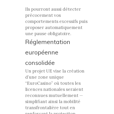
Ils pourront aussi détecter
précocement vos
comportements excessifs puis
proposer automatiquement
une pause obligatoire.
Réglementation
européenne
consolidée
Un projet UE vise la création
d’une zone unique
“EuroCasino” où toutes les
licences nationales seraient
reconnues mutuellement —
simplifiant ainsi la mobilité
transfrontalière tout en
renforçant la protection