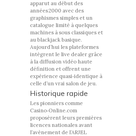
apparut au début des
années 2000 avec des
graphismes simples et un
catalogue limité à quelques
machines à sous classiques et
au blackjack basique.
Aujourd’hui les plateformes
intègrent le live dealer grâce
à la diffusion vidéo haute
définition et offrent une
expérience quasi‑identique à
celle d’un vrai salon de jeu.
Historique rapide
Les pionniers comme
Casino‑Online.com
proposèrent leurs premières
licences nationales avant
l’avènement de l’ARJEL