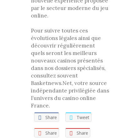
nouvelle expérience proposée
par le secteur moderne du jeu
online.
Pour suivre toutes ces
évolutions légales ainsi que
découvrir régulièrement
quels seront les meilleurs
nouveaux casinos présentés
dans nos dossiers spécialisés,
consultez souvent
Basketnews.Net, votre source
indépendante privilégiée dans
l’univers du casino online
France.​
Share
Tweet
Share
Share