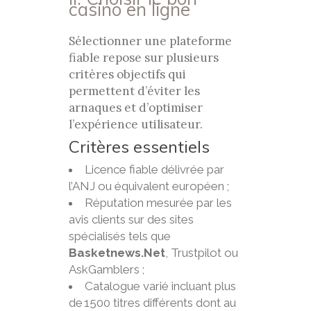
casino en ligne
Sélectionner une plateforme
fiable repose sur plusieurs
critères objectifs qui
permettent d’éviter les
arnaques et d’optimiser
l’expérience utilisateur.
Critères essentiels
Licence fiable délivrée par
l’ANJ ou équivalent européen ;
Réputation mesurée par les
avis clients sur des sites
spécialisés tels que
Basketnews.Net
, Trustpilot ou
AskGamblers ;
Catalogue varié incluant plus
de 1500 titres différents dont au