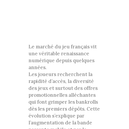
Du Casino En
Ligne : Tout Ce
Que Vous Devez
Savoir En 2026
Le marché du jeu français vit
une véritable renaissance
numérique depuis quelques
années.
Les joueurs recherchent la
rapidité d’accès, la diversité
des jeux et surtout des offres
promotionnelles alléchantes
qui font grimper les bankrolls
dès les premiers dépôts. Cette
évolution s’explique par
l’augmentation de la bande