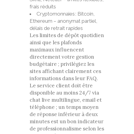
frais réduits
Cryptomonnaies : Bitcoin,
Ethereum – anonymat partiel,
délais de retrait rapides
Les limites de dépôt quotidien
ainsi que les plafonds
maximaux influencent
directement votre gestion
budgétaire ; privilégiez les
sites affichant clairement ces
informations dans leur FAQ.
Le service client doit être
disponible au moins 24/7 via
chat live multilingue, email et
téléphone ; un temps moyen
de réponse inférieur à deux
minutes est un bon indicateur
de professionnalisme selon les