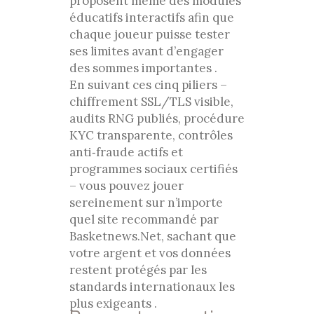
proposent même des modules
éducatifs interactifs afin que
chaque joueur puisse tester
ses limites avant d’engager
des sommes importantes .
En suivant ces cinq piliers –
chiffrement SSL/TLS visible,
audits RNG publiés, procédure
KYC transparente, contrôles
anti‑fraude actifs et
programmes sociaux certifiés
– vous pouvez jouer
sereinement sur n’importe
quel site recommandé par
Basketnews.Net, sachant que
votre argent et vos données
restent protégés par les
standards internationaux les
plus exigeants .