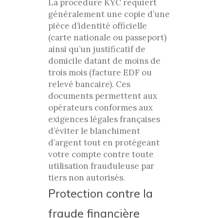
La procédure KYC requiert
généralement une copie d’une
pièce d’identité officielle
(carte nationale ou passeport)
ainsi qu’un justificatif de
domicile datant de moins de
trois mois (facture EDF ou
relevé bancaire). Ces
documents permettent aux
opérateurs conformes aux
exigences légales françaises
d’éviter le blanchiment
d’argent tout en protégeant
votre compte contre toute
utilisation frauduleuse par
tiers non autorisés.
Protection contre la
fraude financière