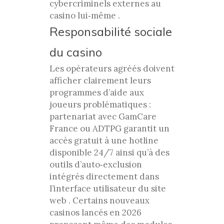
cybercriminels externes au
casino lui‑même .
Responsabilité sociale
du casino
Les opérateurs agréés doivent
afficher clairement leurs
programmes d’aide aux
joueurs problématiques :
partenariat avec GamCare
France ou ADTPG garantit un
accès gratuit à une hotline
disponible 24/7 ainsi qu’à des
outils d’auto‑exclusion
intégrés directement dans
l’interface utilisateur du site
web . Certains nouveaux
casinos lancés en 2026