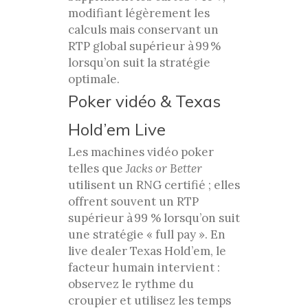
modifiant légèrement les
calculs mais conservant un
RTP global supérieur à 99 %
lorsqu’on suit la stratégie
optimale.
Poker vidéo & Texas
Hold’em Live
Les machines vidéo poker
telles que
Jacks or Better
utilisent un RNG certifié ; elles
offrent souvent un RTP
supérieur à 99 % lorsqu’on suit
une stratégie « full pay ». En
live dealer Texas Hold’em, le
facteur humain intervient :
observez le rythme du
croupier et utilisez les temps