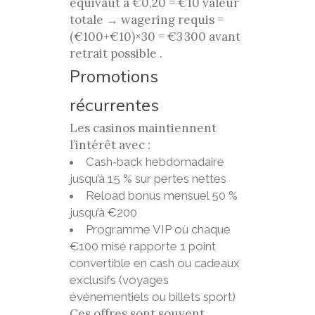
équivaut à €0,20 = €10 valeur
totale → wagering requis =
(€100+€10)×30 = €3 300 avant
retrait possible .
Promotions
récurrentes
Les casinos maintiennent
l’intérêt avec :
Cash‑back hebdomadaire
jusqu’à 15 % sur pertes nettes
Reload bonus mensuel 50 %
jusqu’à €200
Programme VIP où chaque
€100 misé rapporte 1 point
convertible en cash ou cadeaux
exclusifs (voyages
événementiels ou billets sport)
Ces offres sont souvent