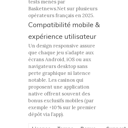
tests menés par
Basketnews.Net sur plusieurs
opérateurs français en 2025.
Compatibilité mobile &
expérience utilisateur
Un design responsive assure
que chaque jeu s’adapte aux
écrans Android, iOS ou aux
navigateurs desktop sans
perte graphique ni latence
notable. Les casinos qui
proposent une application
native offrent souvent des
bonus exclusifs mobiles (par
exemple +10 % sur le premier
dépôt via l’app).