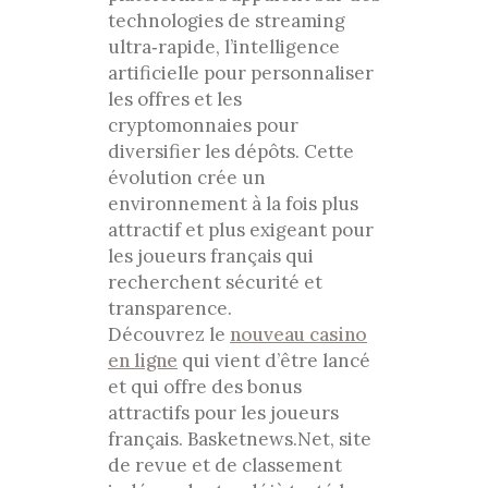
technologies de streaming
ultra‑rapide, l’intelligence
artificielle pour personnaliser
les offres et les
cryptomonnaies pour
diversifier les dépôts. Cette
évolution crée un
environnement à la fois plus
attractif et plus exigeant pour
les joueurs français qui
recherchent sécurité et
transparence.
Découvrez le
nouveau casino
en ligne
qui vient d’être lancé
et qui offre des bonus
attractifs pour les joueurs
français. Basketnews.Net, site
de revue et de classement