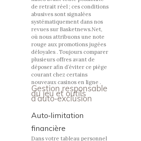
de retrait réel ; ces conditions
abusives sont signalées
systématiquement dans nos
revues sur Basketnews.Net,
où nous attribuons une note
rouge aux promotions jugées
déloyales . Toujours comparer
plusieurs offres avant de
déposer afin d’éviter ce piège
courant chez certains
nouveaux casinos en ligne .
Gestion responsable
du jeu et outils
d’auto‑exclusion
Auto‑limitation
financière
Dans votre tableau personnel