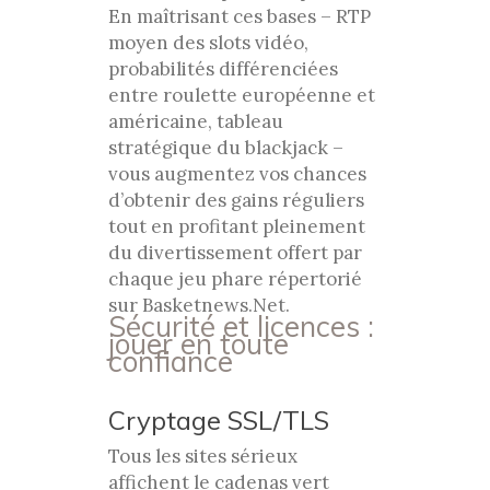
En maîtrisant ces bases – RTP
moyen des slots vidéo,
probabilités différenciées
entre roulette européenne et
américaine, tableau
stratégique du blackjack –
vous augmentez vos chances
d’obtenir des gains réguliers
tout en profitant pleinement
du divertissement offert par
chaque jeu phare répertorié
sur Basketnews.Net.
Sécurité et licences :
jouer en toute
confiance
Cryptage SSL/TLS
Tous les sites sérieux
affichent le cadenas vert