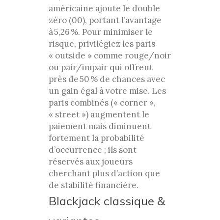
américaine ajoute le double
zéro (00), portant l’avantage
à 5,26 %. Pour minimiser le
risque, privilégiez les paris
« outside » comme rouge/noir
ou pair/impair qui offrent
près de 50 % de chances avec
un gain égal à votre mise. Les
paris combinés (« corner »,
« street ») augmentent le
paiement mais diminuent
fortement la probabilité
d’occurrence ; ils sont
réservés aux joueurs
cherchant plus d’action que
de stabilité financière.
Blackjack classique &