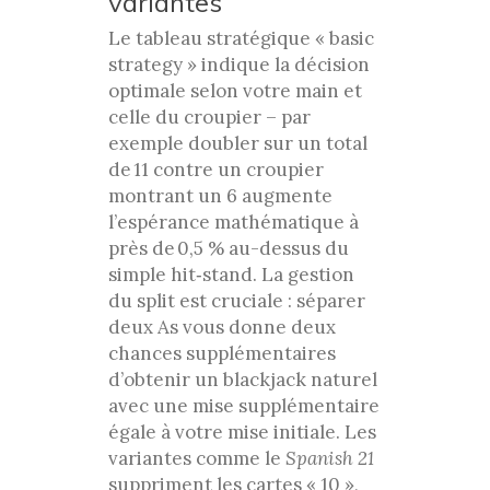
variantes
Le tableau stratégique « basic
strategy » indique la décision
optimale selon votre main et
celle du croupier – par
exemple doubler sur un total
de 11 contre un croupier
montrant un 6 augmente
l’espérance mathématique à
près de 0,5 % au-dessus du
simple hit‑stand. La gestion
du split est cruciale : séparer
deux As vous donne deux
chances supplémentaires
d’obtenir un blackjack naturel
avec une mise supplémentaire
égale à votre mise initiale. Les
variantes comme le
Spanish 21
suppriment les cartes « 10 »,