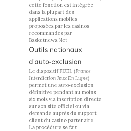
cette fonction est intégrée
dans la plupart des
applications mobiles
proposées par les casinos
recommandés par
Basketnews.Net .
Outils nationaux
d’auto‑exclusion
Le dispositif FIJEL (
France
Interdiction Jeux En Ligne
)
permet une auto‑exclusion
définitive pendant au moins
six mois via inscription directe
sur son site officiel ou via
demande auprès du support
client du casino partenaire .
La procédure se fait