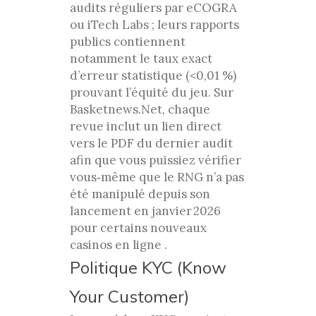
audits réguliers par eCOGRA
ou iTech Labs ; leurs rapports
publics contiennent
notamment le taux exact
d’erreur statistique (<0,01 %)
prouvant l’équité du jeu. Sur
Basketnews.Net, chaque
revue inclut un lien direct
vers le PDF du dernier audit
afin que vous puissiez vérifier
vous‑même que le RNG n’a pas
été manipulé depuis son
lancement en janvier 2026
pour certains nouveaux
casinos en ligne .
Politique KYC (Know
Your Customer)