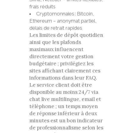
frais réduits
Cryptomonnaies : Bitcoin,
Ethereum – anonymat partiel,
délais de retrait rapides
Les limites de dépôt quotidien
ainsi que les plafonds
maximaux influencent
directement votre gestion
budgétaire ; privilégiez les
sites affichant clairement ces
informations dans leur FAQ.
Le service client doit être
disponible au moins 24/7 via
chat live multilingue, email et
téléphone ; un temps moyen
de réponse inférieur à deux
minutes est un bon indicateur
de professionnalisme selon les