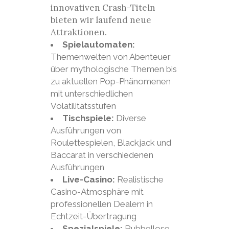
innovativen Crash-Titeln
bieten wir laufend neue
Attraktionen.
Spielautomaten:
Themenwelten von Abenteuer
über mythologische Themen bis
zu aktuellen Pop-Phänomenen
mit unterschiedlichen
Volatilitätsstufen
Tischspiele:
Diverse
Ausführungen von
Roulettespielen, Blackjack und
Baccarat in verschiedenen
Ausführungen
Live-Casino:
Realistische
Casino-Atmosphäre mit
professionellen Dealern in
Echtzeit-Übertragung
Spezialspiele:
Rubbellose,