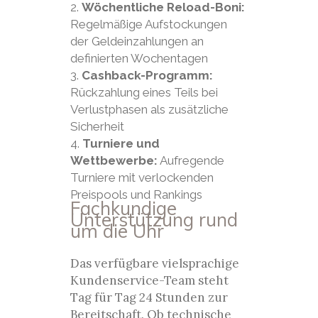
Wöchentliche Reload-Boni:
Regelmäßige Aufstockungen
der Geldeinzahlungen an
definierten Wochentagen
Cashback-Programm:
Rückzahlung eines Teils bei
Verlustphasen als zusätzliche
Sicherheit
Turniere und
Wettbewerbe:
Aufregende
Turniere mit verlockenden
Preispools und Rankings
Fachkundige
Unterstützung rund
um die Uhr
Das verfügbare vielsprachige
Kundenservice-Team steht
Tag für Tag 24 Stunden zur
Bereitschaft. Ob technische