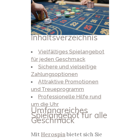
Inhaltsverzeichnis
Vielfältiges Spielangebot
für jeden Geschmack
Sichere und vielseitige
Zahlungsoptionen
Attraktive Promotionen
und Treueprogramm
Professionelle Hilfe rund
um die Uhr
Umfangreiches
Spielangebot für alle
Geschmack
Mit
Herospin
bietet sich Sie