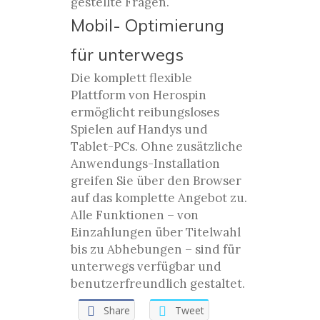
gestellte Fragen.
Mobil- Optimierung
für unterwegs
Die komplett flexible
Plattform von Herospin
ermöglicht reibungsloses
Spielen auf Handys und
Tablet-PCs. Ohne zusätzliche
Anwendungs-Installation
greifen Sie über den Browser
auf das komplette Angebot zu.
Alle Funktionen – von
Einzahlungen über Titelwahl
bis zu Abhebungen – sind für
unterwegs verfügbar und
benutzerfreundlich gestaltet.
Share
Tweet