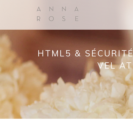
HTML5 & SÉCURIT
VEL A