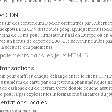
s léger et convient aux jeux 2D classiques où la priorit
 et CDN
ent sur des conteneurs Docker orchestrés par Kubernete
 jackpots). Les CDN distribués géographiquement stocken
à moins de 30 ms pour l’utilisateur final en Europe ou e
 un bonus de dépôt de 200 %, le serveur ne subit pas
 la sécurité des paiements.
es paiements dans les jeux HTML5
 transactions
mum pour chiffrer chaque échange entre le client HTML5
s numéros de carte par des jetons alphanumériques non r
s de cashback ou de retrait. Cette double couche assu
 ne pourra pas exploiter les informations bancaires du jo
entations locales
sieurs étapes clés :