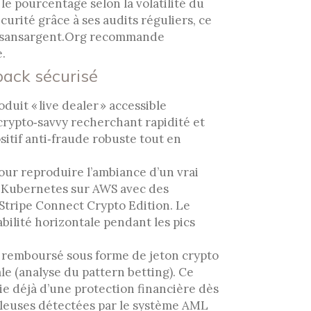
le pourcentage selon la volatilité du
écurité grâce à ses audits réguliers, ce
esansargent.Org recommande
.
back sécurisé
it « live dealer » accessible
crypto‑savvy recherchant rapidité et
sitif anti‑fraude robuste tout en
ur reproduire l’ambiance d’un vrai
se Kubernetes sur AWS avec des
 Stripe Connect Crypto Edition. Le
ilité horizontale pendant les pics
 remboursé sous forme de jeton crypto
e (analyse du pattern betting). Ce
e déjà d’une protection financière dès
uleuses détectées par le système AML