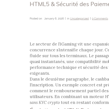
HTML5 & Sécurité des Paieme
Posted on
January 6, 2026
in
Uncategorized
0 Comments
HTML5 & Sécurité De
Technique Dans L’iG
Le secteur de l’iGaming vit une expansio
concurrence s’intensifie chaque jour. C
fluide sur tous les terminaux. Le passa
quasi instantanés, une compatibilité mob
performance technique et sécurité des t
exigeants.
Dans le deuxième paragraphe, le cashbac
l’inscription. Un exemple concret est pr
comment le remboursement partiel des mi
utilisateurs. En combinant un moteur H
sans KYC crypto
tout en restant conform