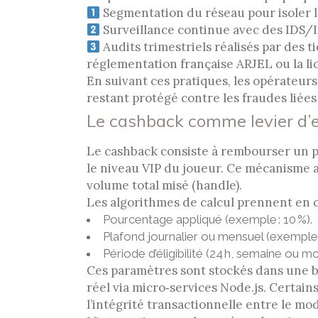
Segmentation du réseau pour isoler l
Surveillance continue avec des IDS/IPS
Audits trimestriels réalisés par des t
réglementation française ARJEL ou la l
En suivant ces pratiques, les opérateur
restant protégé contre les fraudes liée
Le cashback comme levier d’
Le cashback consiste à rembourser un p
le niveau VIP du joueur. Ce mécanisme a
volume total misé (handle).
Les algorithmes de calcul prennent en c
Pourcentage appliqué (exemple : 10 %).
Plafond journalier ou mensuel (exemple 
Période d’éligibilité (24 h, semaine ou mo
Ces paramètres sont stockés dans une b
réel via micro‑services Node.js. Certain
l’intégrité transactionnelle entre le mo