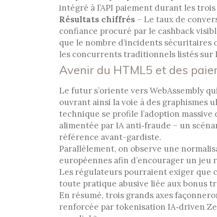
intégré à l’API paiement durant les troi
Résultats chiffrés
– Le taux de convers
confiance procuré par le cashback visib
que le nombre d’incidents sécuritaires 
les concurrents traditionnels listés su
Avenir du HTML5 et des paiem
Le futur s’oriente vers WebAssembly qu
ouvrant ainsi la voie à des graphismes u
technique se profile l’adoption massive
alimentée par IA anti‑fraude – un scén
référence avant-gardiste.
Parallèlement, on observe une normalis
européennes afin d’encourager un jeu r
Les régulateurs pourraient exiger que c
toute pratique abusive liée aux bonus t
En résumé, trois grands axes façonnero
renforcée par tokenisation IA‑driven Z