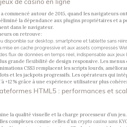
jeux de casino en ligne
a commencé autour de 2015, quand les navigateurs ont 
 éliminé la dépendance aux plugins propriétaires et a p
ent dans le navigateur.
ueurs on retrouve :
u disponible sur desktop, smartphone et tablette sans réins
a mise en cache progressive et aux assets compressés We
s flux de données en temps réel, indispensable aux jeux liv
lus grande flexibilité de design responsive. Les menu
nimations CSS3 remplacent les scripts lourds, améliorant
 slots et les jackpots progressifs. Les opérateurs qui in
à +12 % grâce à une expérience utilisateur plus cohére
lateformes HTML5 : performances et scal
e la qualité visuelle et la charge processeur d’un jeu
lles complexes comme celles d’un
crypto casino sans KY