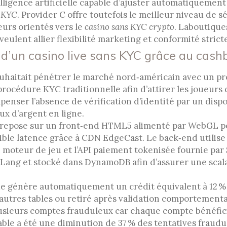
lligence artificielle capable d’ajuster automatiquement 
s KYC
. Provider C offre toutefois le meilleur niveau de s
eurs orientés vers le
casino sans KYC crypto
. Laboutiqu
ulent allier flexibilité marketing et conformité stricte
 d’un casino live sans KYC grâce au cash
aitait pénétrer le marché nord‑américain avec un produ
rocédure KYC traditionnelle afin d’attirer les joueurs 
penser l’absence de vérification d’identité par un dispo
eux d’argent en ligne.
 repose sur un front‑end HTML5 alimenté par WebGL po
aible latence grâce à CDN EdgeCast. Le back‑end utili
le moteur de jeu et l’API paiement tokenisée fournie par
ang et stocké dans DynamoDB afin d’assurer une scalab
 génère automatiquement un crédit équivalent à 12 %
autres tables ou retiré après validation comportemental
lusieurs comptes frauduleux car chaque compte bénéfici
able a été une diminution de 37 % des tentatives fraud