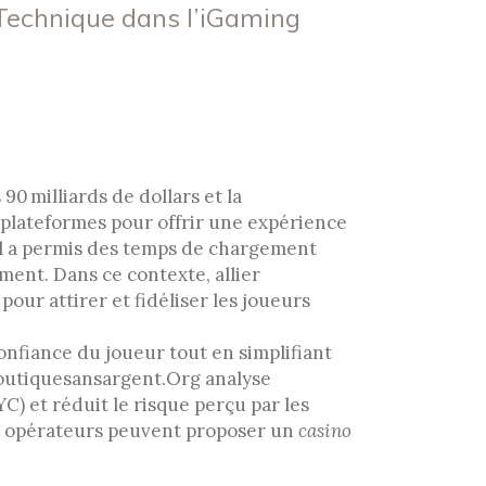
Technique dans l’iGaming
omme Nouvel Atout
0 milliards de dollars et la
 plateformes pour offrir une expérience
 il a permis des temps de chargement
ment. Dans ce contexte, allier
our attirer et fidéliser les joueurs
onfiance du joueur tout en simplifiant
utiquesansargent.Org analyse
) et réduit le risque perçu par les
es opérateurs peuvent proposer un
casino