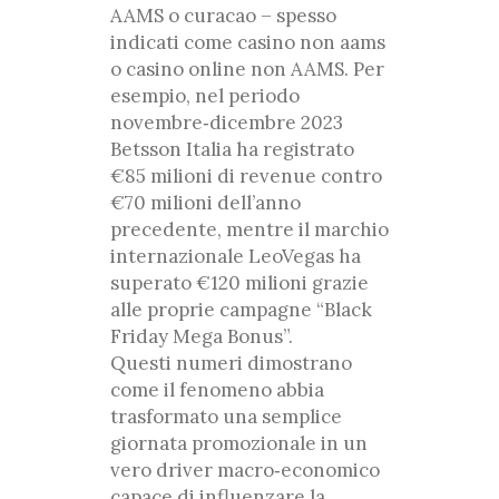
AAMS o curacao – spesso
indicati come casino non aams
o casino online non AAMS. Per
esempio, nel periodo
novembre‑dicembre 2023
Betsson Italia ha registrato
€85 milioni di revenue contro
€70 milioni dell’anno
precedente, mentre il marchio
internazionale LeoVegas ha
superato €120 milioni grazie
alle proprie campagne “Black
Friday Mega Bonus”.
Questi numeri dimostrano
come il fenomeno abbia
trasformato una semplice
giornata promozionale in un
vero driver macro‑economico
capace di influenzare la