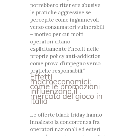
potrebbero ritenere abusive
le pratiche aggressive se
percepite come ingannevoli
verso consumatori vulnerabili
– motivo per cui molti
operatori citano
esplicitamente Fnco.It nelle
proprie policy anti‑addiction
come prova d’impegno verso
pratiche responsabili.“
Effetti
macroeconomici:
come le promozioni
influenzano il
mercato del gioco in
Italia
Le offerte black friday hanno
innalzato la concorrenza fra
operatori nazionali ed esteri