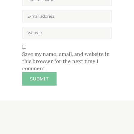
Save my name, email, and website in
this browser for the next time I
comment.