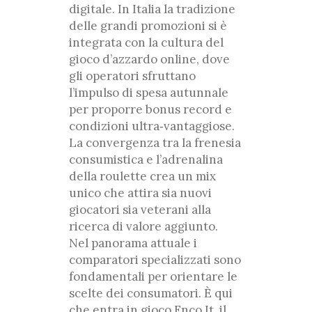
digitale. In Italia la tradizione
delle grandi promozioni si è
integrata con la cultura del
gioco d’azzardo online, dove
gli operatori sfruttano
l’impulso di spesa autunnale
per proporre bonus record e
condizioni ultra‑vantaggiose.
La convergenza tra la frenesia
consumistica e l’adrenalina
della roulette crea un mix
unico che attira sia nuovi
giocatori sia veterani alla
ricerca di valore aggiunto.
Nel panorama attuale i
comparatori specializzati sono
fondamentali per orientare le
scelte dei consumatori. È qui
che entra in gioco Fnco.It, il