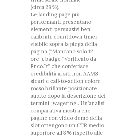
(circa 28 %).
Le landing page più
performanti presentano
elementi persuasivi ben
calibrati: countdown timer
visibile sopra la piega della
pagina (“Mancano solo 12
ore”), badge “Verificato da
Fnco.It” che conferisce
credibilità ai siti non AAMS
sicuri e call‑to‑action colore
rosso brillante posizionate
subito dopo la descrizione dei
termini “wagering”. Un’analisi
comparativa mostra che
pagine con video demo della
slot ottengono un CTR medio
superiore all’8 % rispetto alle