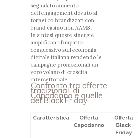
segnalato aumento
dell’engagement dovuto ai
tornei co‑brandizzati con
brand casino non AAMS .
In sintesi queste sinergie
amplificano l’impatto
complessivo sull’economia
digitale italiana rendendo le
campagne promozionali un
vero volano di crescita
intersettoriale .
Confronto tra offerte
tradizionali di
Capodanno e quelle
del Black Friday
Caratteristica
Offerta
Offerta
Capodanno
Black
Friday