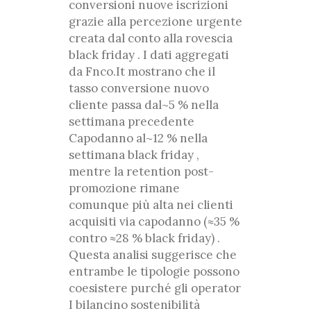
conversioni nuove iscrizioni
grazie alla percezione urgente
creata dal conto alla rovescia
black friday . I dati aggregati
da Fnco.It mostrano che il
tasso conversione nuovo
cliente passa dal~5 % nella
settimana precedente
Capodanno al~12 % nella
settimana black friday ,
mentre la retention post-
promozione rimane
comunque più alta nei clienti
acquisiti via capodanno (≈35 %
contro ≈28 % black friday) .
Questa analisi suggerisce che
entrambe le tipologie possono
coesistere purché gli operator​
I bilancino sostenibilità