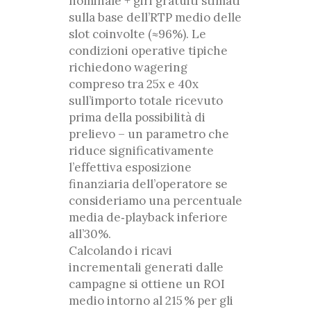
nominale + giri gratuiti stimati
sulla base dell’RTP medio delle
slot coinvolte (≈96%). Le
condizioni operative tipiche
richiedono wagering
compreso tra 25x e 40x
sull’importo totale ricevuto
prima della possibilità di
prelievo – un parametro che
riduce significativamente
l’effettiva esposizione
finanziaria dell’operatore se
consideriamo una percentuale
media de‐playback inferiore
all’30%.
Calcolando i ricavi
incrementali generati dalle
campagne si ottiene un ROI
medio intorno al 215 % per gli