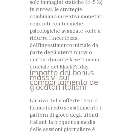
sole immagini statiche (4–5 %).
In sintesi, le strategie
combinano incentivi monetari
concreti con tecniche
psicologiche avanzate volte a
ridurre l’incertezza
dell’investimento iniziale da
parte degli utenti nuovi o
inattivi durante la settimana
cruciale del Black Friday.
Impatto dei bonus
massivi sul
comportamento dei
giocatori italiani
L’arrivo delle offerte record
ha modificato sensibilmente i
pattern di gioco degli utenti
italiani: la frequenza media
delle sessioni giornaliere è