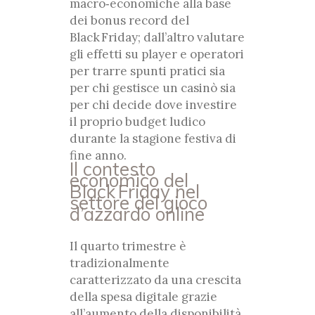
macro‑economiche alla base
dei bonus record del
Black Friday; dall’altro valutare
gli effetti su player e operatori
per trarre spunti pratici sia
per chi gestisce un casinò sia
per chi decide dove investire
il proprio budget ludico
durante la stagione festiva di
fine anno.
Il contesto
economico del
Black Friday nel
settore del gioco
d’azzardo online
Il quarto trimestre è
tradizionalmente
caratterizzato da una crescita
della spesa digitale grazie
all’aumento della disponibilità