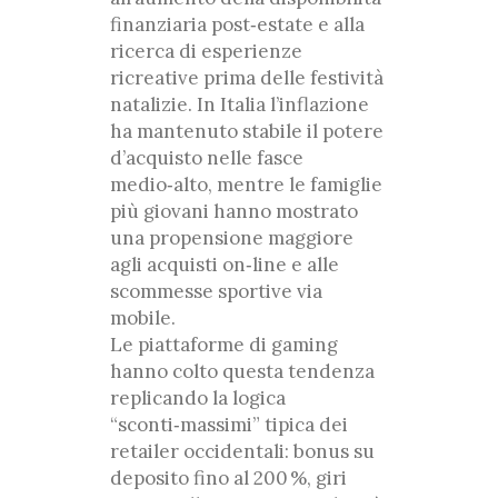
finanziaria post‑estate e alla
ricerca di esperienze
ricreative prima delle festività
natalizie. In Italia l’inflazione
ha mantenuto stabile il potere
d’acquisto nelle fasce
medio‑alto, mentre le famiglie
più giovani hanno mostrato
una propensione maggiore
agli acquisti on‑line e alle
scommesse sportive via
mobile.
Le piattaforme di gaming
hanno colto questa tendenza
replicando la logica
“sconti‑massimi” tipica dei
retailer occidentali: bonus su
deposito fino al 200 %, giri