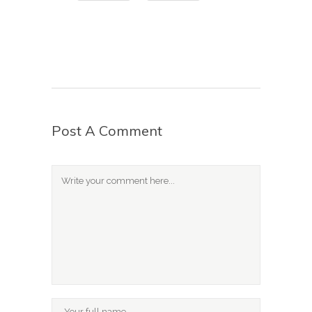
Post A Comment