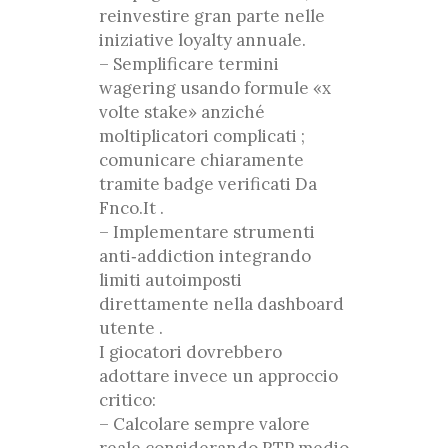
reinvestire gran parte nelle
iniziative loyalty annuale.
– Semplificare termini
wagering usando formule «x
volte stake» anziché
moltiplicatori complicati ;
comunicare chiaramente
tramite badge verificati Da
Fnco.It .
– Implementare strumenti
anti‑addiction integrando
limiti auto­imposti
direttamente nella dashboard
utente .
I giocatori dovrebbero
adottare invece un approccio
critico:
– Calcolare sempre valore
reale considerando RTP medio