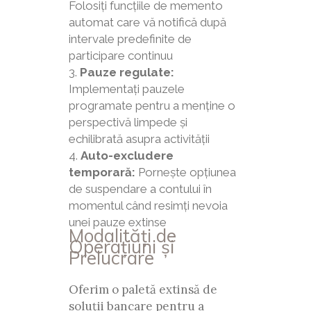
Folosiți funcțiile de memento
automat care vă notifică după
intervale predefinite de
participare continuu
Pauze regulate:
Implementați pauzele
programate pentru a menține o
perspectivă limpede și
echilibrată asupra activității
Auto-excludere
temporară:
Pornește opțiunea
de suspendare a contului în
momentul când resimți nevoia
unei pauze extinse
Modalități de
Operațiuni și
Prelucrare
Oferim o paletă extinsă de
soluții bancare pentru a