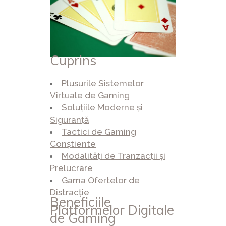
Cuprins
Plusurile Sistemelor
Virtuale de Gaming
Soluțiile Moderne și
Siguranță
Tactici de Gaming
Conștiente
Modalități de Tranzacții și
Prelucrare
Gama Ofertelor de
Distracție
Beneficiile
Platformelor Digitale
de Gaming