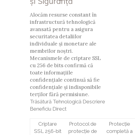
și Siguranță
Alocăm resurse constant în
infrastructură tehnologică
avansată pentru a asigura
securitatea detaliilor
individuale și monetare ale
membrilor noștri.
Mecanismele de criptare SSL
cu 256 de bits confirmă că
toate informațiile
confidențiale continuă să fie
confidențiale și indisponibile
terților fără permisiune.
Trăsătură Tehnologică Descriere
Beneficiu Direct
Criptare
Protocol de
Protecție
SSL 256-bit
protecție de
completă a