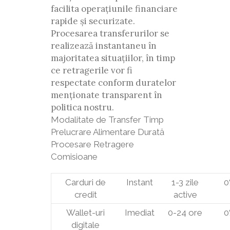
facilita operațiunile financiare
rapide și securizate.
Procesarea transferurilor se
realizează instantaneu în
majoritatea situațiilor, în timp
ce retragerile vor fi
respectate conform duratelor
menționate transparent în
politica nostru.
Modalitate de Transfer Timp
Prelucrare Alimentare Durată
Procesare Retragere
Comisioane
Carduri de
Instant
1-3 zile
0
credit
active
Wallet-uri
Imediat
0-24 ore
0
digitale