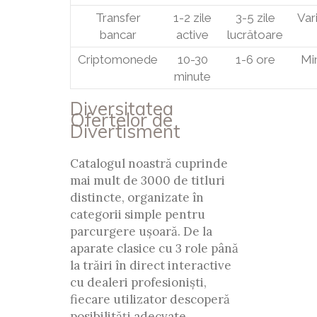
Transfer
1-2 zile
3-5 zile
Vari
bancar
active
lucrătoare
Criptomonede
10-30
1-6 ore
Mi
minute
Diversitatea
Ofertelor de
Divertisment
Catalogul noastră cuprinde
mai mult de 3000 de titluri
distincte, organizate în
categorii simple pentru
parcurgere ușoară. De la
aparate clasice cu 3 role până
la trăiri în direct interactive
cu dealeri profesioniști,
fiecare utilizator descoperă
posibilități adecvate