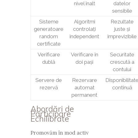
nivel înalt
datelor
sensibile
Sisteme
Algoritmi
Rezultate
generatoare
controlați
juste și
random
independent
imprevizibile
certificate
Verificare
Verificare în
Securitate
dublă
doi pași
crescută a
contului
Servere de
Rezervare
Disponibilitat
rezervă
automat
continuă
permanent
Abordări de
Participare
Echilibrate
Promovăm în mod activ