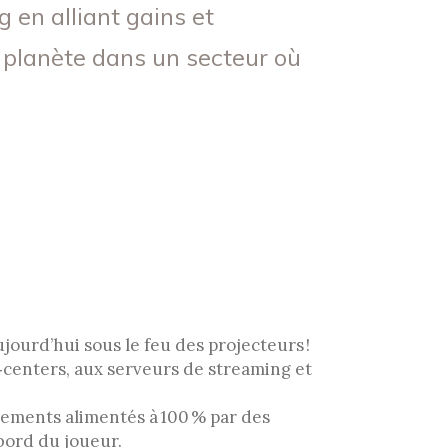
 en alliant gains et
 planète dans un secteur où
ansforment L’iGaming
ur Les Joueurs
ù La Clarté Des
jourd’hui sous le feu des projecteurs !
centers, aux serveurs de streaming et
gements alimentés à 100 % par des
bord du joueur.