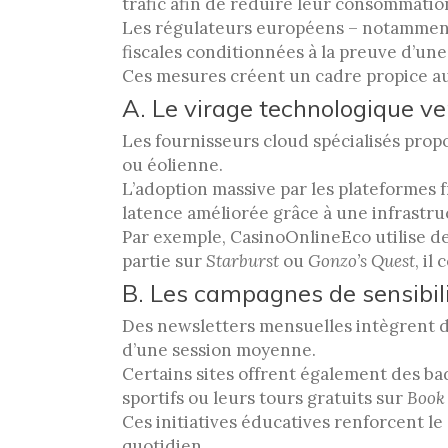
trafic afin de réduire leur consommatio
Les régulateurs européens – notamment l
fiscales conditionnées à la preuve d’un
Ces mesures créent un cadre propice au
A. Le virage technologique ver
Les fournisseurs cloud spécialisés prop
ou éolienne.
L’adoption massive par les plateformes 
latence améliorée grâce à une infrastr
Par exemple, CasinoOnlineEco utilise de
partie sur
Starburst
ou
Gonzo’s Quest
, il
B. Les campagnes de sensibil
Des newsletters mensuelles intègrent d
d’une session moyenne.
Certains sites offrent également des ba
sportifs ou leurs tours gratuits sur
Book
Ces initiatives éducatives renforcent 
quotidien.