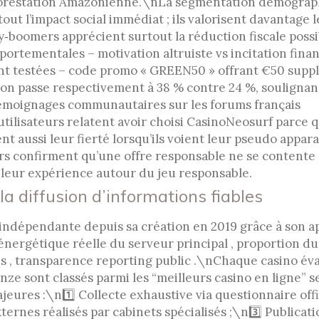
eforestation Amazonienne.\nLa segmentation démographi
ut l’impact social immédiat ; ils valorisent davantage l
‑boomers apprécient surtout la réduction fiscale possib
rtementales – motivation altruiste vs incitation fina
t testées – code promo « GREEN50 » offrant €50 sup
ation passe respectivement à 38 % contre 24 %, soulign
moignages communautaires sur les forums français
tilisateurs relatent avoir choisi CasinoNeosurf parce q
ent aussi leur fierté lorsqu’ils voient leur pseudo appa
s confirment qu’une offre responsable ne se contente 
leur expérience autour du jeu responsable.
 la diffusion d’informations fiables
indépendante depuis sa création en 2019 grâce à son 
nergétique réelle du serveur principal , proportion d
es , transparence reporting public .\nChaque casino éval
inze sont classés parmi les “meilleurs casino en ligne” s
ures :\n1️⃣ Collecte exhaustive via questionnaire off
externes réalisés par cabinets spécialisés ;\n3️⃣ Publica