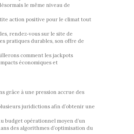
d désormais le même niveau de
e action positive pour le climat tout
les, rendez‑vous sur le site de
es pratiques durables, son offre de
aillerons comment les jackpots
 impacts économiques et
ns grâce à une pression accrue des
usieurs juridictions afin d’obtenir une
 du budget opérationnel moyen d’un
 dans des algorithmes d’optimisation du