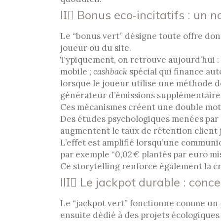
II️⃣ Bonus eco‑incitatifs : u
Le “bonus vert” désigne toute offre don
joueur ou du site.
Typiquement, on retrouve aujourd’hui :
mobile ;
cashback
spécial qui finance au
lorsque le joueur utilise une méthode 
générateur d’émissions supplémentaire
Ces mécanismes créent une double motivat
Des études psychologiques menées par 
augmentent le taux de rétention client
L’effet est amplifié lorsqu’une commun
par exemple “0,02 € plantés par euro mis
Ce storytelling renforce également la c
III️⃣ Le jackpot durable : con
Le “jackpot vert” fonctionne comme un 
ensuite dédié à des projets écologiques