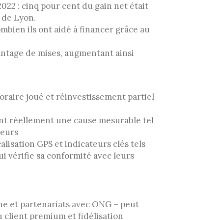
022 : cinq pour cent du gain net était
 de Lyon.
mbien ils ont aidé à financer grâce au
vantage de mises, augmentant ainsi
horaire joué et réinvestissement partiel
ent réellement une cause mesurable tel
ueurs
lisation GPS et indicateurs clés tels
i vérifie sa conformité avec leurs
rne et partenariats avec ONG – peut
 client premium et fidélisation