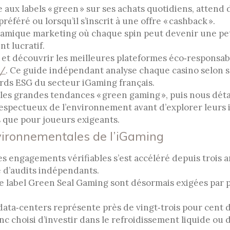
 aux labels « green » sur ses achats quotidiens, atten
référé ou lorsqu’il s’inscrit à une offre « cashback ».
amique marketing où chaque spin peut devenir une petit
t lucratif.
es et découvrir les meilleures plateformes éco‑responsab
r/
. Ce guide indépendant analyse chaque casino selon s
ards ESG du secteur iGaming français.
 les grandes tendances « green gaming », puis nous dét
espectueux de l’environnement avant d’explorer leurs
que pour joueurs exigeants.
vironnementales de l’iGaming
 engagements vérifiables s’est accéléré depuis trois a
 d’audits indépendants.
e label Green Seal Gaming sont désormais exigées par pl
 data‑centers représente près de vingt‑trois pour cent
onc choisi d’investir dans le refroidissement liquide ou