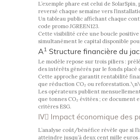
L’exemple phare est celui de SolarSpin, 
reversé chaque semaine vers l’installat
Un tableau public affichant chaque cont
code promo JGREEN123.
Cette visibilité crée une boucle positiv
simultanément le capital disponible pour
1
A
Structure financière du jac
Le modèle repose sur trois piliers : pré
des intérêts générés par le fonds placé
Cette approche garantit rentabilité fin
que réduction CO₂ ou reforestation.\
Les opérateurs publient mensuellement u
que tonnes CO₂ évitées ; ce document es
critères ESG.
IV️⃣ Impact économique des p
L’analyse coût/bénéfice révèle que si l
atteindre jusqu’à deux cent mille euros 