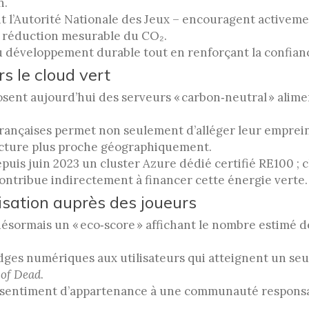
n.
’Autorité Nationale des Jeux – encouragent activement 
e réduction mesurable du CO₂.
 développement durable tout en renforçant la confianc
s le cloud vert
osent aujourd’hui des serveurs « carbon‑neutral » alim
françaises permet non seulement d’alléger leur empreint
ucture plus proche géographiquement.
puis juin 2023 un cluster Azure dédié certifié RE100 ; 
 contribue indirectement à financer cette énergie verte.
isation auprès des joueurs
ésormais un « eco‑score » affichant le nombre estimé 
dges numériques aux utilisateurs qui atteignent un seui
 of Dead
.
le sentiment d’appartenance à une communauté respons