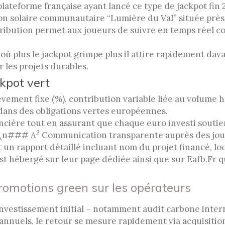
plateforme française ayant lancé ce type de jackpot fin 2
ion solaire communautaire “Lumière du Val” située près
ribution permet aux joueurs de suivre en temps réel co
e où plus le jackpot grimpe plus il attire rapidement da
 les projets durables.
kpot vert
lèvement fixe (%), contribution variable liée au volume 
 dans des obligations vertes européennes.
ancière tout en assurant que chaque euro investi souti
2
n\n### A
Communication transparente auprès des jo
n rapport détaillé incluant nom du projet financé, loca
t hébergé sur leur page dédiée ainsi que sur Eafb.Fr qu
romotions green sur les opérateurs
’investissement initial – notamment audit carbone inte
annuels, le retour se mesure rapidement via acquisition