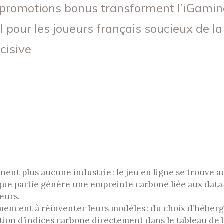
promotions bonus transforment l’iGaming
our les joueurs français soucieux de la
cisive
ment Les Promotions Bonus Tr
Engagement Environnemental Po
 La Planète Dans Un Secteur O
ve
nt plus aucune industrie : le jeu en ligne se trouve au
e partie génère une empreinte carbone liée aux data‑
ueurs.
mmencent à réinventer leurs modèles : du choix d’héber
ation d’indices carbone directement dans le tableau de 