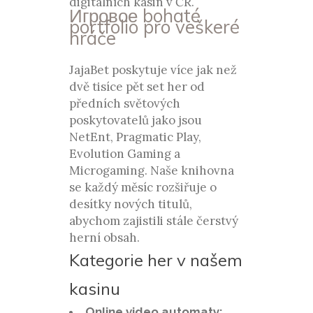
digitálních kasin v ČR.
Игровое bohaté
portfolio pro veškeré
hráče
JajaBet poskytuje více jak než
dvě tisíce pět set her od
předních světových
poskytovatelů jako jsou
NetEnt, Pragmatic Play,
Evolution Gaming a
Microgaming. Naše knihovna
se každý měsíc rozšiřuje o
desítky nových titulů,
abychom zajistili stále čerstvý
herní obsah.
Kategorie her v našem
kasinu
Online video automaty: