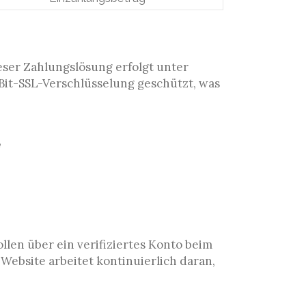
eser Zahlungslösung erfolgt unter
Bit-SSL-Verschlüsselung geschützt, was
e
len über ein verifiziertes Konto beim
Website arbeitet kontinuierlich daran,