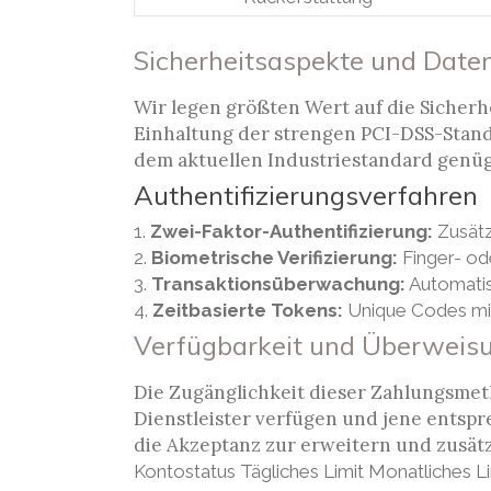
Sicherheitsaspekte und Daten
Wir legen größten Wert auf die Sicherh
Einhaltung der strengen PCI-DSS-Stand
dem aktuellen Industriestandard genüg
Authentifizierungsverfahren
Zwei-Faktor-Authentifizierung:
Zusätz
Biometrische Verifizierung:
Finger- od
Transaktionsüberwachung:
Automatis
Zeitbasierte Tokens:
Unique Codes mit
Verfügbarkeit und Überweis
Die Zugänglichkeit dieser Zahlungsmeth
Dienstleister verfügen und jene entspr
die Akzeptanz zur erweitern und zusät
Kontostatus Tägliches Limit Monatliches Lim