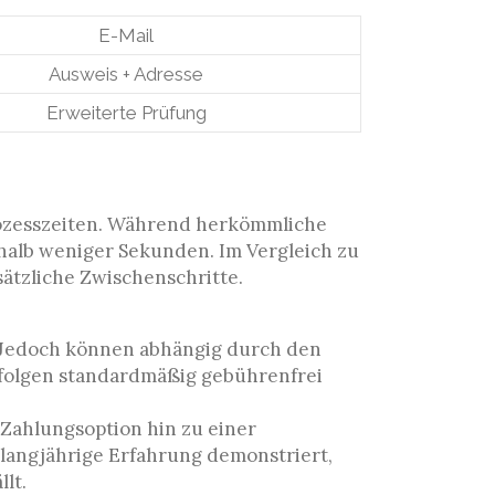
E-Mail
Ausweis + Adresse
Erweiterte Prüfung
Prozesszeiten. Während herkömmliche
rhalb weniger Sekunden. Im Vergleich zu
ätzliche Zwischenschritte.
 Jedoch können abhängig durch den
rfolgen standardmäßig gebührenfrei
Zahlungsoption hin zu einer
e langjährige Erfahrung demonstriert,
lt.