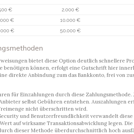
500 €
2.000 €
.000 €
10.000 €
.000 €
50.000 €
ungsmethoden
erweisungen bietet diese Option deutlich schnellere 
 benötigen können, erfolgt eine Gutschrift hier inne
ne direkte Anbindung zum das Bankkonto, frei von zus
hren für Einzahlungen durch diese Zahlungsmethode.
Anbieter selbst Gebühren entstehen. Auszahlungen e
Freimenge nicht überschritten wird.
Security und Benutzerfreundlichkeit verwandelt diese 
ne Wert auf wirksame Transaktionsabwicklung legen. Di
durch dieser Methode überdurchschnittlich hoch ausfäl