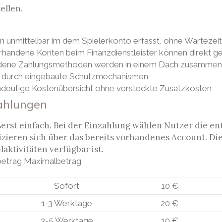
ellen.
 unmittelbar im dem Spielerkonto erfasst, ohne Wartezei
handene Konten beim Finanzdienstleister können direkt g
dene Zahlungsmethoden werden in einem Dach zusammen
e durch eingebaute Schutzmechanismen
deutige Kostenübersicht ohne versteckte Zusatzkosten
ahlungen
erst einfach. Bei der Einzahlung wählen Nutzer die e
ieren sich über das bereits vorhandenes Account. Die 
aktivitäten verfügbar ist.
lbetrag Maximalbetrag
Sofort
10 €
1-3 Werktage
20 €
3-5 Werktage
10 €