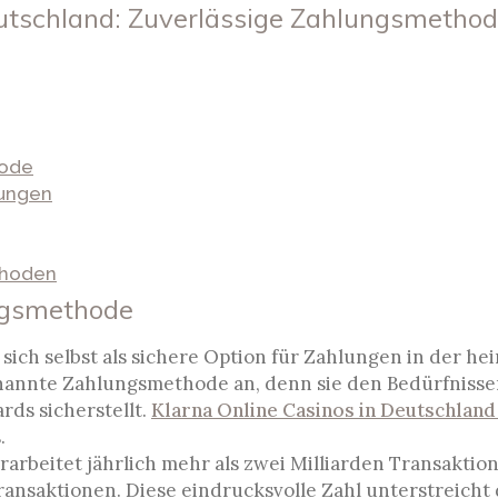
eutschland: Zuverlässige Zahlungsmethod
hode
sungen
thoden
ngsmethode
ich selbst als sichere Option für Zahlungen in der he
enannte Zahlungsmethode an, denn sie den Bedürfnisse
rds sicherstellt.
Klarna Online Casinos in Deutschland
.
arbeitet jährlich mehr als zwei Milliarden Transaktion
ransaktionen. Diese eindrucksvolle Zahl unterstreicht 