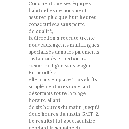
Conscient que ses équipes
habituelles ne pouvaient
assurer plus que huit heures
consécutives sans perte
de qualité,
la direction a recruté trente
nouveaux agents multilingues
spécialisés dans les paiements
instantanés et les bonus
casino en ligne sans wager.
En parallèle,
elle a mis en place trois shifts
supplémentaires couvrant
désormais toute la plage
horaire allant
de six heures du matin jusqu’à
deux heures du matin GMT+2.
Le résultat fut spectaculaire :
pendant la semaine du