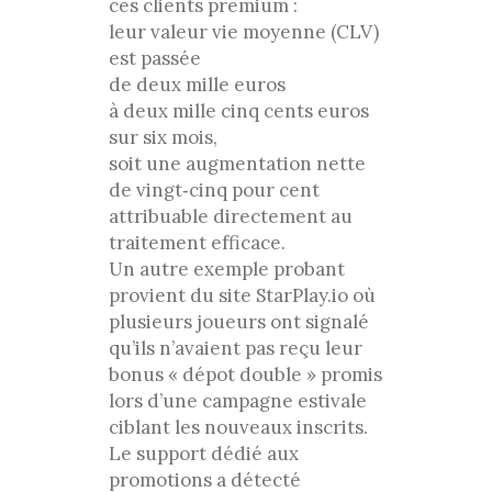
ces clients premium :
leur valeur vie moyenne (CLV)
est passée
de deux mille euros
à deux mille cinq cents euros
sur six mois,
soit une augmentation nette
de vingt‑cinq pour cent
attribuable directement au
traitement efficace.
Un autre exemple probant
provient du site StarPlay.io où
plusieurs joueurs ont signalé
qu’ils n’avaient pas reçu leur
bonus « dépot double » promis
lors d’une campagne estivale
ciblant les nouveaux inscrits.
Le support dédié aux
promotions a détecté