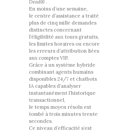
Dead®
.
En moins d’une semaine,
le centre d’assistance a traité
plus de cinq mille demandes
distinctes concernant
l’éligibilité aux tours gratuits,
les limites horaires ou encore
les erreurs d’attribution liées
aux comptes VIP.
Grâce à un système hybride
combinant agents humains
disponibles 24/7 et chatbots
IA capables d’analyser
instantanément l’historique
transactionnel,
le temps moyen résolu est
tombé à trois minutes trente
secondes.
Ce niveau d’efficacité s’est