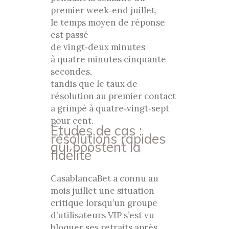
premier week‐end juillet,
le temps moyen de réponse
est passé
de vingt‐deux minutes
à quatre minutes cinquante
secondes,
tandis que le taux de
résolution au premier contact
a grimpé à quatre‐vingt‐sept
pour cent.
Études de cas :
résolutions rapides
qui boostent la
fidélité
CasablancaBet a connu au
mois juillet une situation
critique lorsqu’un groupe
d’utilisateurs VIP s’est vu
bloquer ses retraits après