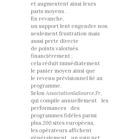
et augmentent ainsi leurs
paris moyens .
En revanche,
un support lent engendre non
seulement frustration mais
aussi perte directe
de points valorisés
financièrement ;
cela réduit immédiatement
le panier moyen ainsi que
le revenu prévisionnel lié au
programme.
Selon
AssociationlaSource.Fr
,
qui compile annuellement les
performances des
programmes fidèles parmi
plus
200
sites européens,
les opérateurs affichent
généralement un gain net