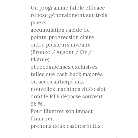
Un programme fidèle efficace
repose généralement sur trois
piliers :
accumulation rapide de
points, progression claire
entre plusieurs niveaux
(Bronze / Argent / Or /
Platine),
et récompenses exclusives
telles que cash‑back majorés
ou accès anticipé aux
nouvelles machines vidéo slot
dont le RTP dépasse souvent
96 % .
Pour illustrer son impact
financier,
prenons deux casinos fictifs :