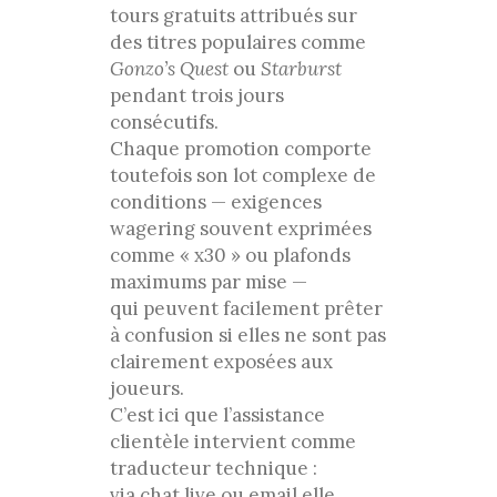
tours gratuits attribués sur
des titres populaires comme
Gonzo’s Quest
ou
Starburst
pendant trois jours
consécutifs.
Chaque promotion comporte
toutefois son lot complexe de
conditions — exigences
wagering souvent exprimées
comme « x30 » ou plafonds
maximums par mise —
qui peuvent facilement prêter
à confusion si elles ne sont pas
clairement exposées aux
joueurs.
C’est ici que l’assistance
clientèle intervient comme
traducteur technique :
via chat live ou email elle