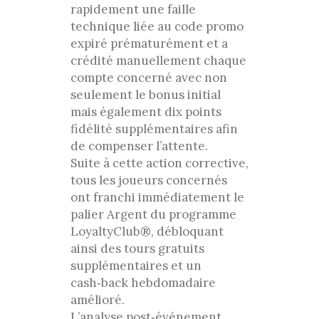
rapidement une faille
technique liée au code promo
expiré prématurément et a
crédité manuellement chaque
compte concerné avec non
seulement le bonus initial
mais également dix points
fidélité supplémentaires afin
de compenser l’attente.
Suite à cette action corrective,
tous les joueurs concernés
ont franchi immédiatement le
palier Argent du programme
LoyaltyClub®, débloquant
ainsi des tours gratuits
supplémentaires et un
cash‑back hebdomadaire
amélioré.
L’analyse post‑événement