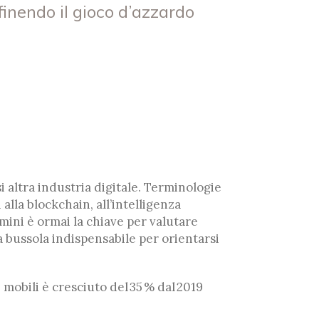
inendo il gioco d’azzardo
e Parole Stanno
dizionale Al
i altra industria digitale. Terminologie
 alla blockchain, all’intelligenza
rmini è ormai la chiave per valutare
 bussola indispensabile per orientarsi
obili è cresciuto del 35 % dal 2019