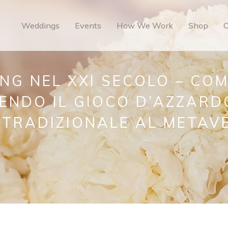
Weddings
Events
How We Work
Shop
O
NG NEL XXI SECOLO – CO
ENDO IL GIOCO D’AZZARD
 TRADIZIONALE AL METAV