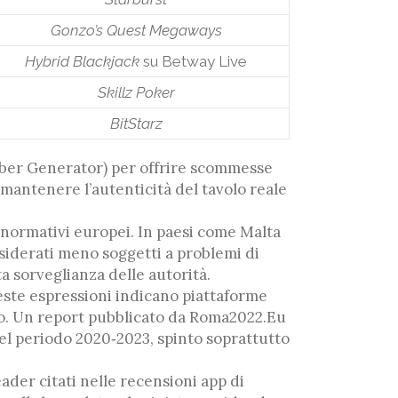
Gonzo’s Quest Megaways
Hybrid Blackjack
su Betway Live
Skillz Poker
BitStarz
ber Generator) per offrire scommesse
 mantenere l’autenticità del tavolo reale
 normativi europei. In paesi come Malta
nsiderati meno soggetti a problemi di
a sorveglianza delle autorità.
este espressioni indicano piattaforme
ano. Un report pubblicato da Roma2022.Eu
nel periodo 2020‑2023, spinto soprattutto
der citati nelle recensioni app di