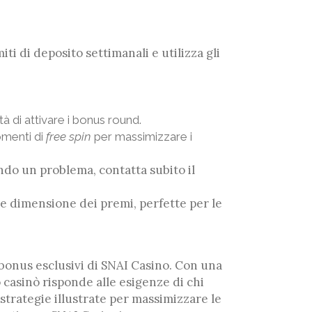
i di deposito settimanali e utilizza gli
à di attivare i bonus round.
momenti di
free spin
per massimizzare i
ando un problema, contatta subito il
 e dimensione dei premi, perfette per le
i bonus esclusivi di SNAI Casino. Con una
to casinò risponde alle esigenze di chi
strategie illustrate per massimizzare le