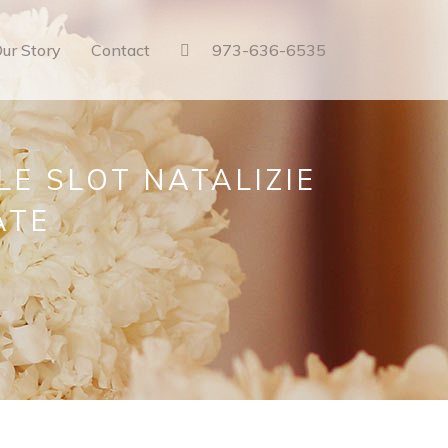
ur Story
Contact
973-636-6535
LE SLOT NATALIZIE
ATE