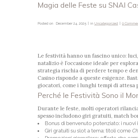
Magia delle Feste su SNAI Cas
Posted on
December 24, 2025
in
Uncategorized
0 Comme
Magia Delle Feste Su
Le Tue Giocate
Le festività hanno un fascino unico: luci,
natalizio è l’occasione ideale per esplor
strategia rischia di perdere tempo e denar
Casino risponde a queste esigenze. Bas
giocatori, come i lunghi tempi di attesa p
Perché le Festività Sono il M
Durante le feste, molti operatori rilanci
spesso includono giri gratuiti, match bon
Bonus di benvenuto potenziato: i nuovi is
Giri gratuiti su slot a tema: titoli come
Ch