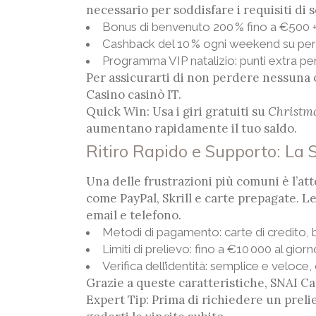
necessario per soddisfare i requisiti d
Bonus di benvenuto 200 % fino a €500 + 1
Cashback del 10 % ogni weekend su perd
Programma VIP natalizio: punti extra pe
Per assicurarti di non perdere nessuna o
Casino casinò IT.
Quick Win: Usa i giri gratuiti su
Christm
aumentano rapidamente il tuo saldo.
Ritiro Rapido e Supporto: La 
Una delle frustrazioni più comuni è l’att
come PayPal, Skrill e carte prepagate. Le
email e telefono.
Metodi di pagamento: carte di credito, bon
Limiti di prelievo: fino a €10 000 al gio
Verifica dell’identità: semplice e velo
Grazie a queste caratteristiche, SNAI Casi
Expert Tip: Prima di richiedere un preliev