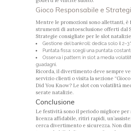
goderti le vincite subito.
Gioco Responsabile e Strategie
Mentre le promozioni sono allettanti, è 
strumenti di autoesclusione offerti dal S
Strategie consigliate per le slot natalizie
Gestione del bankroll: dedica solo il 2–
Puntata fissa: scegli una puntata costan
Osserva i pattern: in slot a media volatili
guadagni.
Ricorda, il divertimento deve sempre ven
servizio clienti o visita la sezione “Gioco
Did You Know? Le slot con volatilità med
serate natalizie.
Conclusione
Le festività sono il periodo migliore per
licenza affidabile, ritiri rapidi, un’assi
cerca divertimento e sicurezza. Non dime