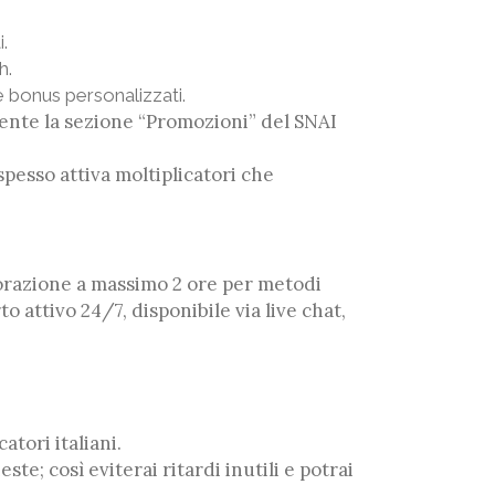
.
h.
 bonus personalizzati.
mente la sezione “Promozioni” del SNAI
spesso attiva moltiplicatori che
aborazione a massimo 2 ore per metodi
o attivo 24/7, disponibile via live chat,
atori italiani.
te; così eviterai ritardi inutili e potrai