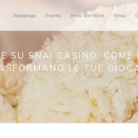
Weddings
Events
How We Work
Shop
O
E SU SNAI CASINO: COME 
ASFORMANO LE TUE GIOC