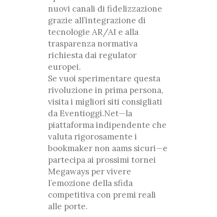
nuovi canali di fidelizzazione
grazie all’integrazione di
tecnologie AR/AI e alla
trasparenza normativa
richiesta dai regulator
europei.
Se vuoi sperimentare questa
rivoluzione in prima persona,
visita i migliori siti consigliati
da Eventioggi.Net—la
piattaforma indipendente che
valuta rigorosamente i
bookmaker non aams sicuri—e
partecipa ai prossimi tornei
Megaways per vivere
l’emozione della sfida
competitiva con premi reali
alle porte.