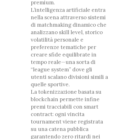
premium.
L’intelligenza artificiale entra
nella scena attraverso sistemi
di matchmaking dinamico che
analizzano skill level, storico
volatilità personale e
preferenze tematiche per
creare sfide equilibrate in
tempo reale—una sorta di
“league system” dove gli
utenti scalano divisioni simili a
quelle sportive.
La tokenizzazione basata su
blockchain permette infine
premi tracciabili con smart
contract: ogni vincita
tournament viene registrata
su una catena pubblica
garantendo zero ritardi nei