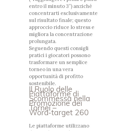
entro il minuto 3”) anziché
concentrarti esclusivamente
sul risultato finale; questo
approccio riduce lo stress e
migliora la concentrazione
prolungata.
Seguendo questi consigli
pratici i giocatori possono
trasformare un semplice
torneo in una vera
opportunità di profitto
sostenibile.
Il Ruolo delle
Piattaforme di
Scommessa nella
Promozione dei
Tornei –
Word‑target 260
Le piattaforme utilizzano