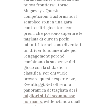
nuova frontiera: i tornei
Megaways. Queste
competizioni trasformano il
semplice spin in una gara
contro altri giocatori, con
premi che possono superare le
migliaia di euro in pochi
minuti. I tornei sono diventati
un driver fondamentale per
l’engagement perché
combinano la suspense del
gioco con la sfida della
classifica. Per chi vuole
provare queste esperienze,
Eventioggi.Net offre una
panoramica dettagliata dei
i
migliori siti di scommesse
non aams
, evidenziando quali