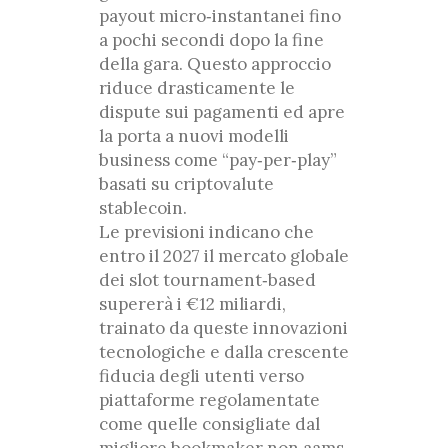
payout micro‑instantanei fino
a pochi secondi dopo la fine
della gara. Questo approccio
riduce drasticamente le
dispute sui pagamenti ed apre
la porta a nuovi modelli
business come “pay‑per‑play”
basati su criptovalute
stablecoin.
Le previsioni indicano che
entro il 2027 il mercato globale
dei slot tournament‑based
supererà i €12 miliardi,
trainato da queste innovazioni
tecnologiche e dalla crescente
fiducia degli utenti verso
piattaforme regolamentate
come quelle consigliate dal
migliore bookmaker non aams