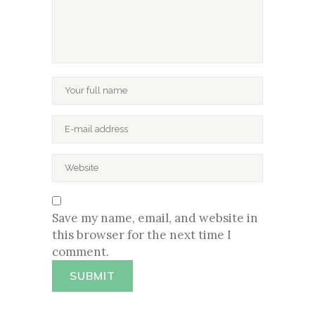
Save my name, email, and website in
this browser for the next time I
comment.