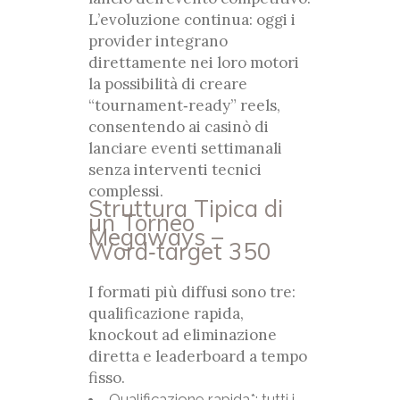
L’evoluzione continua: oggi i
provider integrano
direttamente nei loro motori
la possibilità di creare
“tournament‑ready” reels,
consentendo ai casinò di
lanciare eventi settimanali
senza interventi tecnici
complessi.
Struttura Tipica di
un Torneo
Megaways –
Word‑target 350
I formati più diffusi sono tre:
qualificazione rapida,
knockout ad eliminazione
diretta e leaderboard a tempo
fisso.
Qualificazione rapida*: tutti i